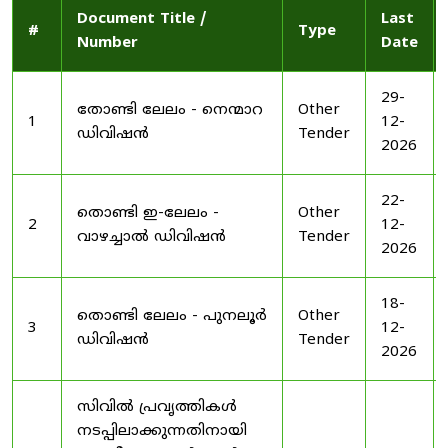
Document Title /
Last
#
Type
Number
Date
29-
തോണ്ടി ലേലം - നെന്മാറ
Other
1
12-
ഡിവിഷൻ
Tender
2026
22-
തൊണ്ടി ഇ-ലേലം -
Other
2
12-
വാഴച്ചാൽ ഡിവിഷൻ
Tender
2026
18-
തൊണ്ടി ലേലം - പുനലൂർ
Other
3
12-
ഡിവിഷൻ
Tender
2026
സിവിൽ പ്രവൃത്തികൾ
നടപ്പിലാക്കുന്നതിനായി