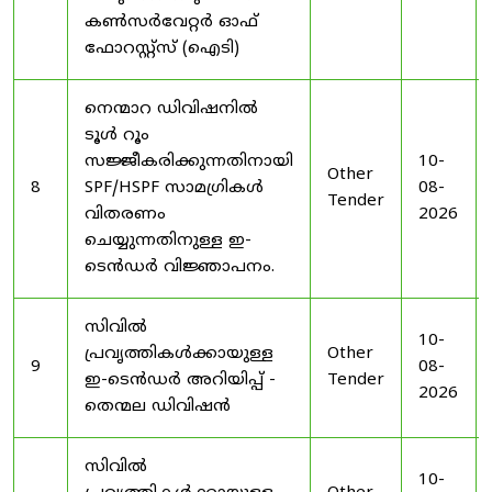
കൺസർവേറ്റർ ഓഫ്
ഫോറസ്റ്റ്സ് (ഐടി)
നെന്മാറ ഡിവിഷനിൽ
ടൂൾ റൂം
സജ്ജീകരിക്കുന്നതിനായി
10-
Other
8
SPF/HSPF സാമഗ്രികൾ
08-
Tender
വിതരണം
2026
ചെയ്യുന്നതിനുള്ള ഇ-
ടെൻഡർ വിജ്ഞാപനം.
സിവിൽ
10-
പ്രവൃത്തികൾക്കായുള്ള
Other
9
08-
ഇ-ടെൻഡർ അറിയിപ്പ് -
Tender
2026
തെന്മല ഡിവിഷൻ
സിവിൽ
10-