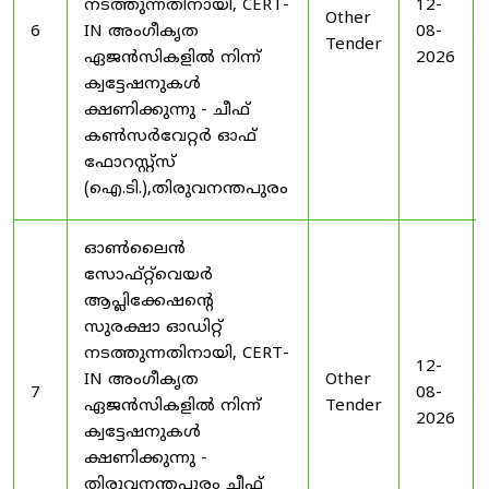
നടത്തുന്നതിനായി, CERT-
12-
Other
6
IN അംഗീകൃത
08-
Tender
ഏജൻസികളിൽ നിന്ന്
2026
ക്വട്ടേഷനുകൾ
ക്ഷണിക്കുന്നു - ചീഫ്
കൺസർവേറ്റർ ഓഫ്
ഫോറസ്റ്റ്സ്
(ഐ.ടി.),തിരുവനന്തപുരം
ഓൺലൈൻ
സോഫ്റ്റ്‌വെയർ
ആപ്ലിക്കേഷന്റെ
സുരക്ഷാ ഓഡിറ്റ്
നടത്തുന്നതിനായി, CERT-
12-
IN അംഗീകൃത
Other
7
08-
ഏജൻസികളിൽ നിന്ന്
Tender
2026
ക്വട്ടേഷനുകൾ
ക്ഷണിക്കുന്നു -
തിരുവനന്തപുരം ചീഫ്