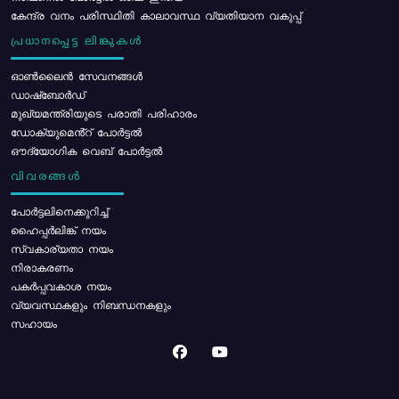
കേന്ദ്ര വനം പരിസ്ഥിതി കാലാവസ്ഥ വ്യതിയാന വകുപ്പ്
പ്രധാനപ്പെട്ട ലിങ്കുകൾ
ഓൺലൈൻ സേവനങ്ങൾ
ഡാഷ്ബോർഡ്
മുഖ്യമന്ത്രിയുടെ പരാതി പരിഹാരം
ഡോക്യുമെൻ്റ് പോർട്ടൽ
ഔദ്യോഗിക വെബ് പോർട്ടൽ
വിവരങ്ങൾ
പോര്‍ട്ടലിനെക്കുറിച്ച്
ഹൈപ്പർലിങ്ക് നയം
സ്വകാര്യതാ നയം
നിരാകരണം
പകർപ്പവകാശ നയം
വ്യവസ്ഥകളും നിബന്ധനകളും
സഹായം