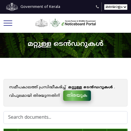
Government of Kerala
മറ്റുള്ള ടെൻഡറുകൾ
സമീപകാലത്ത് പ്രസിദ്ധീകരിച്ച്
മറ്റുള്ള ടെൻഡറുകൾ
.
തിരയുക
വിപുലമായി തിരയുന്നതിന്