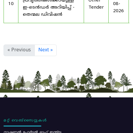
പ്രവൃത്തികൾക്കായുള്ള
Other
10
08-
ഇ-ടെൻഡർ അറിയിപ്പ് -
Tender
2026
തെന്മല ഡിവിഷൻ
« Previous
Next »
മറ്റ് വെബ്സൈറ്റുകൾ
നാഷണൽ പോർട്ടൽ ഓഫ് ഇന്ത്യ