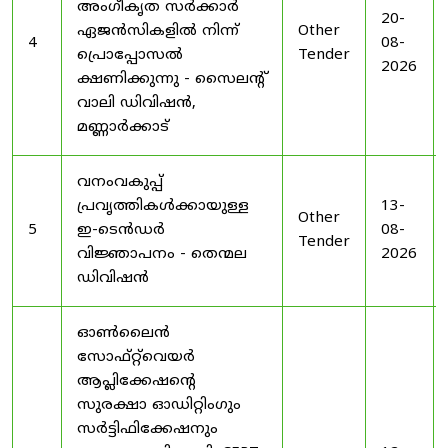
അംഗീകൃത സർക്കാർ
20-
ഏജൻസികളിൽ നിന്ന്
Other
4
08-
പ്രൊപ്പോസൽ
Tender
2026
ക്ഷണിക്കുന്നു - സൈലന്റ്
വാലി ഡിവിഷൻ,
മണ്ണാർക്കാട്
വനംവകുപ്പ്
പ്രവൃത്തികൾക്കായുള്ള
13-
Other
5
ഇ-ടെൻഡർ
08-
Tender
വിജ്ഞാപനം - തെന്മല
2026
ഡിവിഷൻ
ഓൺലൈൻ
സോഫ്റ്റ്‌വെയർ
ആപ്ലിക്കേഷന്റെ
സുരക്ഷാ ഓഡിറ്റിംഗും
സർട്ടിഫിക്കേഷനും