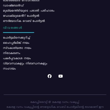
ഓൺലൈൻ സേവനങ്ങൾ
ഡാഷ്ബോർഡ്
മുഖ്യമന്ത്രിയുടെ പരാതി പരിഹാരം
ഡോക്യുമെൻ്റ് പോർട്ടൽ
ഔദ്യോഗിക വെബ് പോർട്ടൽ
വിവരങ്ങൾ
പോര്‍ട്ടലിനെക്കുറിച്ച്
ഹൈപ്പർലിങ്ക് നയം
സ്വകാര്യതാ നയം
നിരാകരണം
പകർപ്പവകാശ നയം
വ്യവസ്ഥകളും നിബന്ധനകളും
സഹായം
കോപ്പിറൈറ്റ് @ കേരള വനം വകുപ്പ്.
കേരള വനം വകുപ്പിന്റെ ഔദ്യോഗിക വെബ്-പോർട്ടലിന്റെ ഭാഗമാണ് ഈ