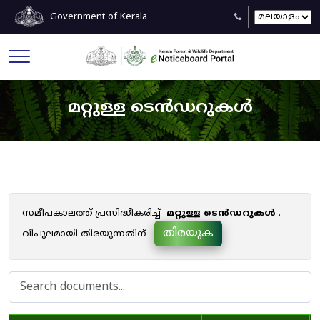
Government of Kerala
മറ്റുള്ള ടെൻഡറുകൾ
സമീപകാലത്ത് പ്രസിദ്ധീകരിച്ച്
മറ്റുള്ള ടെൻഡറുകൾ
.
തിരയുക
വിപുലമായി തിരയുന്നതിന്