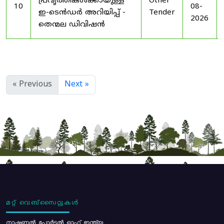
പ്രവൃത്തികൾക്കായുള്ള
Other
10
08-
ഇ-ടെൻഡർ അറിയിപ്പ് -
Tender
2026
തെന്മല ഡിവിഷൻ
« Previous
Next »
മറ്റ് വെബ്സൈറ്റുകൾ
നാഷണൽ പോർട്ടൽ ഓഫ് ഇന്ത്യ