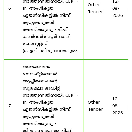
നടത്തുന്നതിനായി, CERT-
12-
Other
6
IN അംഗീകൃത
08-
Tender
ഏജൻസികളിൽ നിന്ന്
2026
ക്വട്ടേഷനുകൾ
ക്ഷണിക്കുന്നു - ചീഫ്
കൺസർവേറ്റർ ഓഫ്
ഫോറസ്റ്റ്സ്
(ഐ.ടി.),തിരുവനന്തപുരം
ഓൺലൈൻ
സോഫ്റ്റ്‌വെയർ
ആപ്ലിക്കേഷന്റെ
സുരക്ഷാ ഓഡിറ്റ്
നടത്തുന്നതിനായി, CERT-
12-
IN അംഗീകൃത
Other
7
08-
ഏജൻസികളിൽ നിന്ന്
Tender
2026
ക്വട്ടേഷനുകൾ
ക്ഷണിക്കുന്നു -
തിരുവനന്തപുരം ചീഫ്