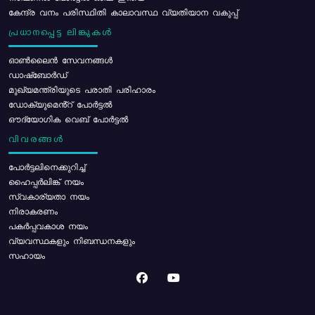
കേന്ദ്ര വനം പരിസ്ഥിതി കാലാവസ്ഥ വ്യതിയാന വകുപ്പ്
പ്രധാനപ്പെട്ട ലിങ്കുകൾ
ഓൺലൈൻ സേവനങ്ങൾ
ഡാഷ്ബോർഡ്
മുഖ്യമന്ത്രിയുടെ പരാതി പരിഹാരം
ഡോക്യുമെൻ്റ് പോർട്ടൽ
ഔദ്യോഗിക വെബ് പോർട്ടൽ
വിവരങ്ങൾ
പോര്‍ട്ടലിനെക്കുറിച്ച്
ഹൈപ്പർലിങ്ക് നയം
സ്വകാര്യതാ നയം
നിരാകരണം
പകർപ്പവകാശ നയം
വ്യവസ്ഥകളും നിബന്ധനകളും
സഹായം