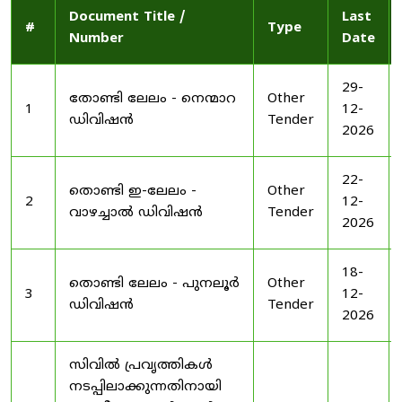
Document Title /
Last
#
Type
Number
Date
29-
തോണ്ടി ലേലം - നെന്മാറ
Other
1
12-
ഡിവിഷൻ
Tender
2026
22-
തൊണ്ടി ഇ-ലേലം -
Other
2
12-
വാഴച്ചാൽ ഡിവിഷൻ
Tender
2026
18-
തൊണ്ടി ലേലം - പുനലൂർ
Other
3
12-
ഡിവിഷൻ
Tender
2026
സിവിൽ പ്രവൃത്തികൾ
നടപ്പിലാക്കുന്നതിനായി