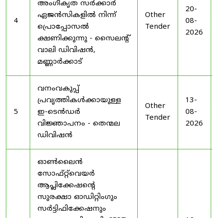
അംഗീകൃത സർക്കാർ
20-
ഏജൻസികളിൽ നിന്ന്
Other
4
08-
പ്രൊപ്പോസൽ
Tender
2026
ക്ഷണിക്കുന്നു - സൈലന്റ്
വാലി ഡിവിഷൻ,
മണ്ണാർക്കാട്
വനംവകുപ്പ്
പ്രവൃത്തികൾക്കായുള്ള
13-
Other
5
ഇ-ടെൻഡർ
08-
Tender
വിജ്ഞാപനം - തെന്മല
2026
ഡിവിഷൻ
ഓൺലൈൻ
സോഫ്റ്റ്‌വെയർ
ആപ്ലിക്കേഷന്റെ
സുരക്ഷാ ഓഡിറ്റിംഗും
സർട്ടിഫിക്കേഷനും