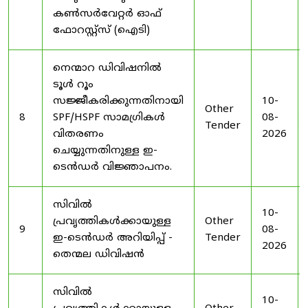
കൺസർവേറ്റർ ഓഫ്
ഫോറസ്റ്റ്സ് (ഐടി)
നെന്മാറ ഡിവിഷനിൽ
ടൂൾ റൂം
സജ്ജീകരിക്കുന്നതിനായി
10-
Other
8
SPF/HSPF സാമഗ്രികൾ
08-
Tender
വിതരണം
2026
ചെയ്യുന്നതിനുള്ള ഇ-
ടെൻഡർ വിജ്ഞാപനം.
സിവിൽ
10-
പ്രവൃത്തികൾക്കായുള്ള
Other
9
08-
ഇ-ടെൻഡർ അറിയിപ്പ് -
Tender
2026
തെന്മല ഡിവിഷൻ
സിവിൽ
10-