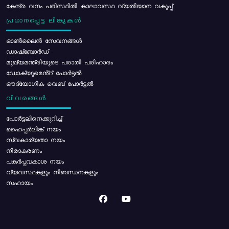
കേന്ദ്ര വനം പരിസ്ഥിതി കാലാവസ്ഥ വ്യതിയാന വകുപ്പ്
പ്രധാനപ്പെട്ട ലിങ്കുകൾ
ഓൺലൈൻ സേവനങ്ങൾ
ഡാഷ്ബോർഡ്
മുഖ്യമന്ത്രിയുടെ പരാതി പരിഹാരം
ഡോക്യുമെൻ്റ് പോർട്ടൽ
ഔദ്യോഗിക വെബ് പോർട്ടൽ
വിവരങ്ങൾ
പോര്‍ട്ടലിനെക്കുറിച്ച്
ഹൈപ്പർലിങ്ക് നയം
സ്വകാര്യതാ നയം
നിരാകരണം
പകർപ്പവകാശ നയം
വ്യവസ്ഥകളും നിബന്ധനകളും
സഹായം