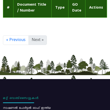
Document Title
GO
#
Type
Actions
/ Number
Date
« Previous
Next »
മറ്റ് വെബ്സൈറ്റുകൾ
നാഷണൽ പോർട്ടൽ ഓഫ് ഇന്ത്യ