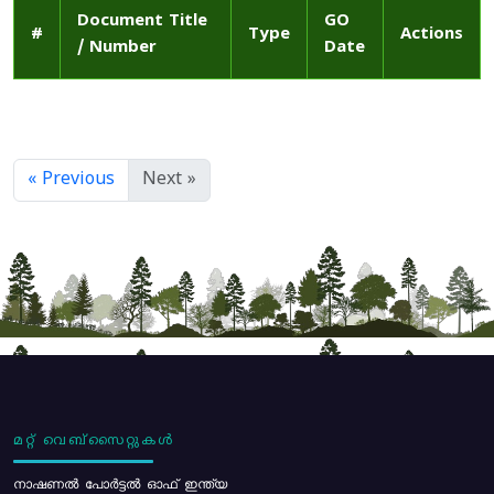
Document Title
GO
#
Type
Actions
/ Number
Date
« Previous
Next »
മറ്റ് വെബ്സൈറ്റുകൾ
നാഷണൽ പോർട്ടൽ ഓഫ് ഇന്ത്യ