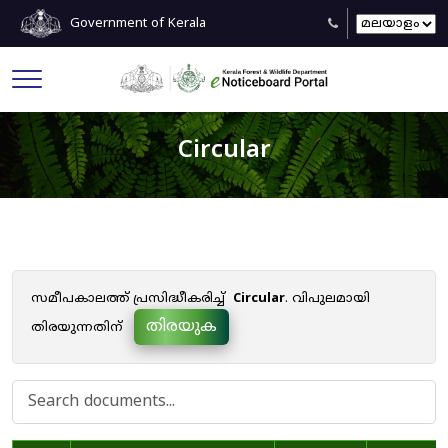
Government of Kerala
Circular
സമീപകാലത്ത് പ്രസിദ്ധീകരിച്ച്
Circular
. വിപുലമായി
തിരയുക
തിരയുന്നതിന്