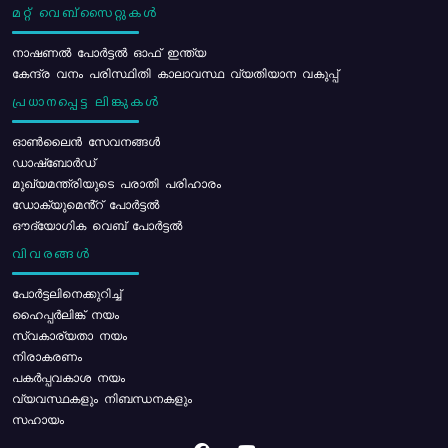
മറ്റ് വെബ്സൈറ്റുകൾ
നാഷണൽ പോർട്ടൽ ഓഫ് ഇന്ത്യ
കേന്ദ്ര വനം പരിസ്ഥിതി കാലാവസ്ഥ വ്യതിയാന വകുപ്പ്
പ്രധാനപ്പെട്ട ലിങ്കുകൾ
ഓൺലൈൻ സേവനങ്ങൾ
ഡാഷ്ബോർഡ്
മുഖ്യമന്ത്രിയുടെ പരാതി പരിഹാരം
ഡോക്യുമെൻ്റ് പോർട്ടൽ
ഔദ്യോഗിക വെബ് പോർട്ടൽ
വിവരങ്ങൾ
പോര്‍ട്ടലിനെക്കുറിച്ച്
ഹൈപ്പർലിങ്ക് നയം
സ്വകാര്യതാ നയം
നിരാകരണം
പകർപ്പവകാശ നയം
വ്യവസ്ഥകളും നിബന്ധനകളും
സഹായം