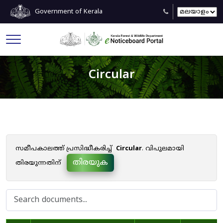
Government of Kerala
Circular
സമീപകാലത്ത് പ്രസിദ്ധീകരിച്ച്
Circular
. വിപുലമായി
തിരയുക
തിരയുന്നതിന്