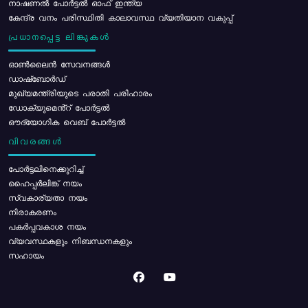
നാഷണൽ പോർട്ടൽ ഓഫ് ഇന്ത്യ
കേന്ദ്ര വനം പരിസ്ഥിതി കാലാവസ്ഥ വ്യതിയാന വകുപ്പ്
പ്രധാനപ്പെട്ട ലിങ്കുകൾ
ഓൺലൈൻ സേവനങ്ങൾ
ഡാഷ്ബോർഡ്
മുഖ്യമന്ത്രിയുടെ പരാതി പരിഹാരം
ഡോക്യുമെൻ്റ് പോർട്ടൽ
ഔദ്യോഗിക വെബ് പോർട്ടൽ
വിവരങ്ങൾ
പോര്‍ട്ടലിനെക്കുറിച്ച്
ഹൈപ്പർലിങ്ക് നയം
സ്വകാര്യതാ നയം
നിരാകരണം
പകർപ്പവകാശ നയം
വ്യവസ്ഥകളും നിബന്ധനകളും
സഹായം