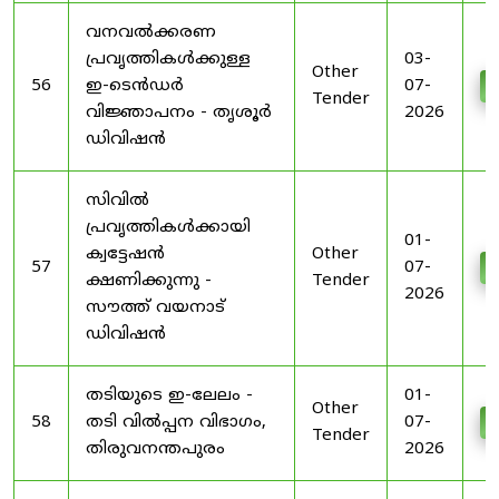
വനവൽക്കരണ
പ്രവൃത്തികൾക്കുള്ള
03-
Other
56
ഇ-ടെൻഡർ
07-
D
Tender
വിജ്ഞാപനം - തൃശൂർ
2026
ഡിവിഷൻ
സിവിൽ
പ്രവൃത്തികൾക്കായി
01-
ക്വട്ടേഷൻ
Other
57
07-
D
ക്ഷണിക്കുന്നു -
Tender
2026
സൗത്ത് വയനാട്
ഡിവിഷൻ
തടിയുടെ ഇ-ലേലം -
01-
Other
58
തടി വിൽപ്പന വിഭാഗം,
07-
D
Tender
തിരുവനന്തപുരം
2026