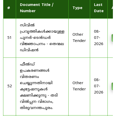
Document Title /
Last
#
Type
Ac
Number
Date
സിവിൽ
പ്രവൃത്തികൾക്കായുള്ള
08-
Other
51
പുനർ-ടെൻഡർ
07-
D
Tender
വിജ്ഞാപനം - തെന്മല
2026
ഡിവിഷൻ
ഫീൽഡ്
ഉപകരണങ്ങൾ
വിതരണം
08-
ചെയ്യുന്നതിനായി
Other
52
07-
D
ക്വട്ടേഷനുകൾ
Tender
2026
ക്ഷണിക്കുന്നു - തടി
വിൽപ്പന വിഭാഗം,
തിരുവനന്തപുരം.