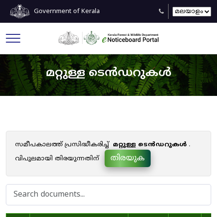
Government of Kerala
മറ്റുള്ള ടെൻഡറുകൾ
സമീപകാലത്ത് പ്രസിദ്ധീകരിച്ച്
മറ്റുള്ള ടെൻഡറുകൾ
.
തിരയുക
വിപുലമായി തിരയുന്നതിന്