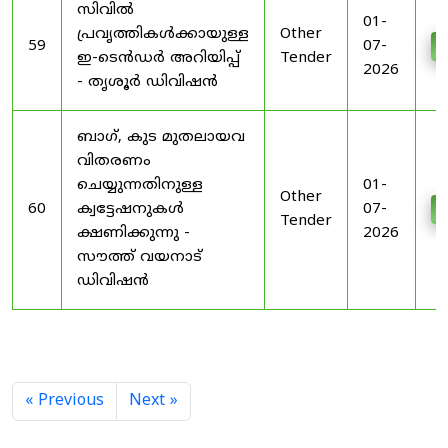
സിവിൽ
01-
പ്രവൃത്തികൾക്കായുള്ള
Other
59
07-
D
ഇ-ടെൻഡർ അറിയിപ്പ്
Tender
2026
- തൃശൂർ ഡിവിഷൻ
ബാഗ്, കുട മുതലായവ
വിതരണം
ചെയ്യുന്നതിനുള്ള
01-
Other
60
ക്വട്ടേഷനുകൾ
07-
D
Tender
ക്ഷണിക്കുന്നു -
2026
സൗത്ത് വയനാട്
ഡിവിഷൻ
« Previous
Next »