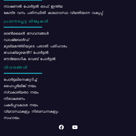
നാഷണൽ പോർട്ടൽ ഓഫ് ഇന്ത്യ
കേന്ദ്ര വനം പരിസ്ഥിതി കാലാവസ്ഥ വ്യതിയാന വകുപ്പ്
പ്രധാനപ്പെട്ട ലിങ്കുകൾ
ഓൺലൈൻ സേവനങ്ങൾ
ഡാഷ്ബോർഡ്
മുഖ്യമന്ത്രിയുടെ പരാതി പരിഹാരം
ഡോക്യുമെൻ്റ് പോർട്ടൽ
ഔദ്യോഗിക വെബ് പോർട്ടൽ
വിവരങ്ങൾ
പോര്‍ട്ടലിനെക്കുറിച്ച്
ഹൈപ്പർലിങ്ക് നയം
സ്വകാര്യതാ നയം
നിരാകരണം
പകർപ്പവകാശ നയം
വ്യവസ്ഥകളും നിബന്ധനകളും
സഹായം