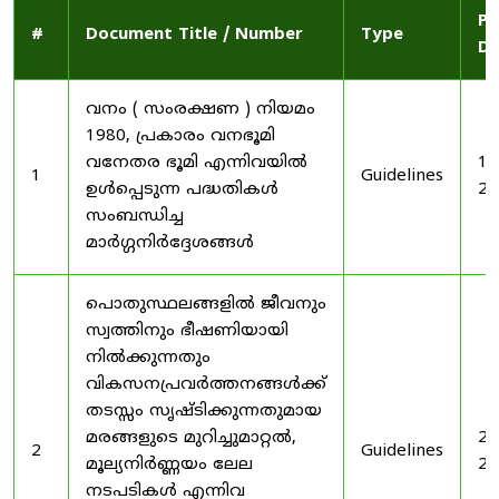
Pu
#
Document Title / Number
Type
Da
വനം ( സംരക്ഷണ ) നിയമം
1980, പ്രകാരം വനഭൂമി
വനേതര ഭൂമി എന്നിവയിൽ
19
1
Guidelines
ഉൾപ്പെടുന്ന പദ്ധതികൾ
20
സംബന്ധിച്ച
മാർഗ്ഗനിർദ്ദേശങ്ങൾ
പൊതുസ്ഥലങ്ങളിൽ ജീവനും
സ്വത്തിനും ഭീഷണിയായി
നിൽക്കുന്നതും
വികസനപ്രവർത്തനങ്ങൾക്ക്
തടസ്സം സൃഷ്ടിക്കുന്നതുമായ
മരങ്ങളുടെ മുറിച്ചുമാറ്റൽ,
20
2
Guidelines
മൂല്യനിർണ്ണയം ലേല
20
നടപടികൾ എന്നിവ