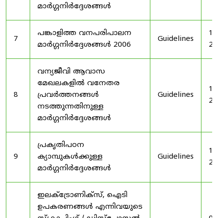
മാർഗ്ഗനിർദ്ദേശങ്ങൾ
പങ്കാളിത്ത വനപരിപാലന
19
7
Guidelines
മാർഗ്ഗനിർദ്ദേശങ്ങൾ 2006
20
വന്യജീവി ആവാസ
മേഖലകളിൽ വനേതര
19
8
പ്രവർത്തനങ്ങൾ
Guidelines
20
നടത്തുന്നതിനുള്ള
മാർഗ്ഗനിർദ്ദേശങ്ങൾ
പ്രകൃതിപഠന
19
9
ക്യാമ്പുകൾക്കുള്ള
Guidelines
20
മാർഗ്ഗനിർദ്ദേശങ്ങൾ
ഇലക്‌ട്രോണിക്‌സ്, ഐടി
ഉപകരണങ്ങൾ എന്നിവയുടെ