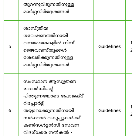
തുറന്നുവിടുന്നതിനുള്ള
മാർഗ്ഗനിർദ്ദേശങ്ങൾ
ശാസ്ത്രീയ
ഗവേഷണത്തിനായി
വനമേഖലകളിൽ നിന്ന്
19
5
Guidelines
ജൈവവസ്തുക്കൾ
20
ശേഖരിക്കുന്നതിനുള്ള
മാർഗ്ഗനിർദ്ദേശങ്ങൾ
സംസ്ഥാന ആസൂത്രണ
ബോർഡിൻ്റെ
പിന്തുണയോടെ പ്രോജക്ട്
റിപ്പോർട്ട്
19
6
തയ്യാറാക്കുന്നതിനായി
Guidelines
20
സർക്കാർ വകുപ്പുകൾക്ക്
കൺസൾട്ടൻസി സേവന
വിദഗ്ധരെ നൽകൽ -