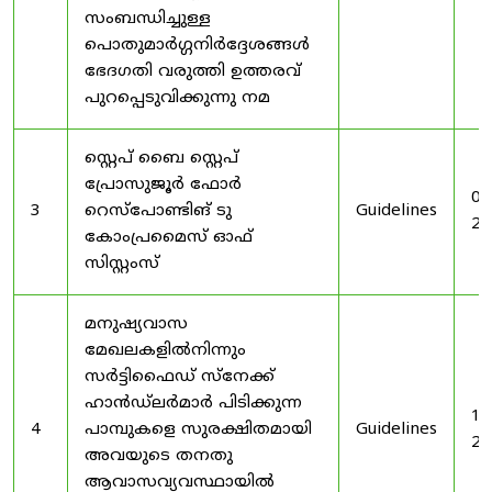
സംബന്ധിച്ചുള്ള
പൊതുമാർഗ്ഗനിർദ്ദേശങ്ങൾ
ഭേദഗതി വരുത്തി ഉത്തരവ്
പുറപ്പെടുവിക്കുന്നു നമ
സ്റ്റെപ് ബൈ സ്റ്റെപ്
പ്രോസുജൂർ ഫോർ
03
3
റെസ്‌പോണ്ടിങ് ടു
Guidelines
20
കോംപ്രമൈസ് ഓഫ്
സിസ്റ്റംസ്
മനുഷ്യവാസ
മേഖലകളിൽനിന്നും
സർട്ടിഫൈഡ് സ്നേക്ക്
ഹാൻഡ്‌ലർമാർ പിടിക്കുന്ന
19
4
പാമ്പുകളെ സുരക്ഷിതമായി
Guidelines
20
അവയുടെ തനതു
ആവാസവ്യവസ്ഥായിൽ