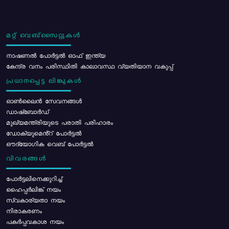
മറ്റ് വെബ്സൈറ്റുകൾ
നാഷണൽ പോർട്ടൽ ഓഫ് ഇന്ത്യ
കേന്ദ്ര വനം പരിസ്ഥിതി കാലാവസ്ഥ വ്യതിയാന വകുപ്പ്
പ്രധാനപ്പെട്ട ലിങ്കുകൾ
ഓൺലൈൻ സേവനങ്ങൾ
ഡാഷ്ബോർഡ്
മുഖ്യമന്ത്രിയുടെ പരാതി പരിഹാരം
ഡോക്യുമെൻ്റ് പോർട്ടൽ
ഔദ്യോഗിക വെബ് പോർട്ടൽ
വിവരങ്ങൾ
പോര്‍ട്ടലിനെക്കുറിച്ച്
ഹൈപ്പർലിങ്ക് നയം
സ്വകാര്യതാ നയം
നിരാകരണം
പകർപ്പവകാശ നയം