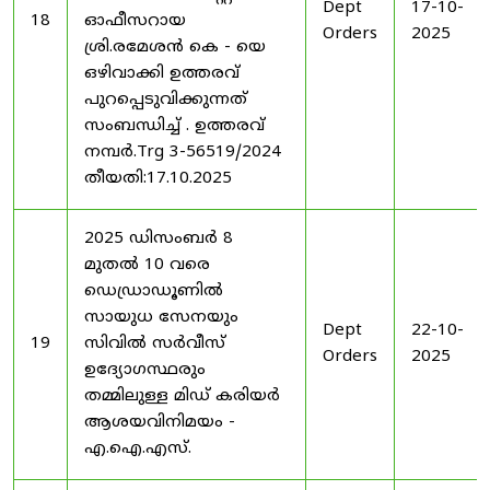
Dept
17-10-
18
ഓഫീസറായ
Orders
2025
ശ്രി.രമേശൻ കെ - യെ
ഒഴിവാക്കി ഉത്തരവ്
പുറപ്പെടുവിക്കുന്നത്
സംബന്ധിച്ച് . ഉത്തരവ്
നമ്പർ.Trg 3-56519/2024
തീയതി:17.10.2025
2025 ഡിസംബർ 8
മുതൽ 10 വരെ
ഡെഡ്രാഡൂണിൽ
സായുധ സേനയും
Dept
22-10-
19
സിവിൽ സർവീസ്
Orders
2025
ഉദ്യോഗസ്ഥരും
തമ്മിലുള്ള മിഡ് കരിയർ
ആശയവിനിമയം -
എ.ഐ.എസ്.