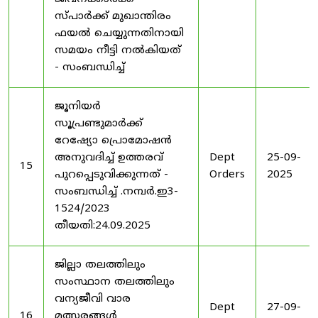
സ്പാർക്ക് മുഖാന്തിരം
ഫയൽ ചെയ്യുന്നതിനായി
സമയം നീട്ടി നൽകിയത്
- സംബന്ധിച്ച്
ജൂനിയർ
സൂപ്രണ്ടുമാർക്ക്
റേഷ്യോ പ്രൊമോഷൻ
അനുവദിച്ച് ഉത്തരവ്
Dept
25-09-
15
പുറപ്പെടുവിക്കുന്നത് -
Orders
2025
സംബന്ധിച്ച് .നമ്പർ.ഇ3-
1524/2023
തീയതി:24.09.2025
ജില്ലാ തലത്തിലും
സംസ്ഥാന തലത്തിലും
വന്യജീവി വാര
Dept
27-09-
16
മത്സരങ്ങൾ