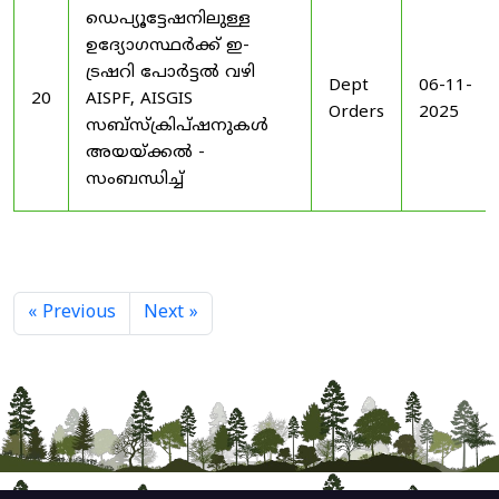
ഡെപ്യൂട്ടേഷനിലുള്ള
ഉദ്യോഗസ്ഥർക്ക് ഇ-
ട്രഷറി പോർട്ടൽ വഴി
Dept
06-11-
20
AISPF, AISGIS
Orders
2025
സബ്‌സ്‌ക്രിപ്‌ഷനുകൾ
അയയ്ക്കൽ -
സംബന്ധിച്ച്
« Previous
Next »