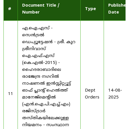
Document Title /
Published
#
Type
Number
Date
എ.ഐ.എസ് -
സെൻട്രൽ
ഡെപ്യൂട്ടേഷൻ - ശ്രീ. കുറ
ശ്രീനിവാസ്
ഐ.എഫ്.എസ്
(കെ.എൽ-2015) -
ഹൈദരാബാദിലെ
രാജേന്ദ്ര നഗറിൽ
നാഷണൽ ഇൻസ്റ്റിറ്റ്യൂട്ട്
ഓഫ് പ്ലാന്റ് ഹെൽത്ത്
Dept
14-08-
11
മാനേജ്‌മെന്റിൽ
Orders
2025
(എൻ.ഐ.പി.എച്ച്.എം)
രജിസ്ട്രാർ
തസ്തികയിലേക്കുള്ള
നിയമനം - സംസ്ഥാന