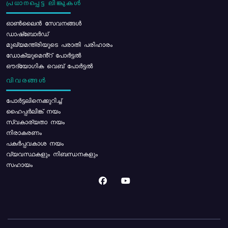
പ്രധാനപ്പെട്ട ലിങ്കുകൾ
ഓൺലൈൻ സേവനങ്ങൾ
ഡാഷ്ബോർഡ്
മുഖ്യമന്ത്രിയുടെ പരാതി പരിഹാരം
ഡോക്യുമെൻ്റ് പോർട്ടൽ
ഔദ്യോഗിക വെബ് പോർട്ടൽ
വിവരങ്ങൾ
പോര്‍ട്ടലിനെക്കുറിച്ച്
ഹൈപ്പർലിങ്ക് നയം
സ്വകാര്യതാ നയം
നിരാകരണം
പകർപ്പവകാശ നയം
വ്യവസ്ഥകളും നിബന്ധനകളും
സഹായം