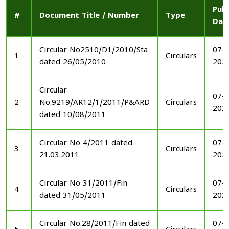
Publ
#
Document Title / Number
Type
Dat
Circular No2510/D1/2010/Sta
07-1
1
Circulars
dated 26/05/2010
202
Circular
07-1
2
No.9219/AR12/1/2011/P&ARD
Circulars
202
dated 10/08/2011
Circular No 4/2011 dated
07-1
3
Circulars
21.03.2011
202
Circular No 31/2011/Fin
07-1
4
Circulars
dated 31/05/2011
202
Circular No.28/2011/Fin dated
07-1