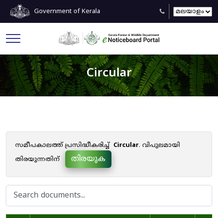
Government of Kerala
Circular
സമീപകാലത്ത് പ്രസിദ്ധീകരിച്ച്
Circular
. വിപുലമായി
തിരയുക
തിരയുന്നതിന്