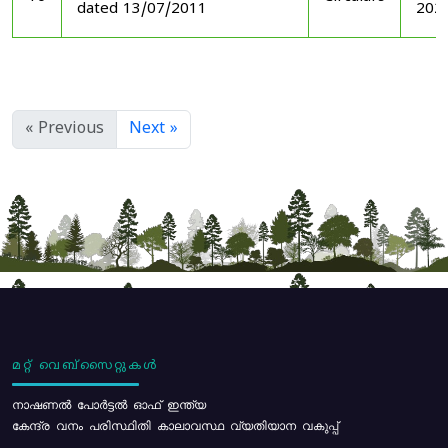
dated 13/07/2011
202
« Previous
Next »
മറ്റ് വെബ്സൈറ്റുകൾ
നാഷണൽ പോർട്ടൽ ഓഫ് ഇന്ത്യ
കേന്ദ്ര വനം പരിസ്ഥിതി കാലാവസ്ഥ വ്യതിയാന വകുപ്പ്