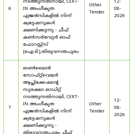
നടത്തുന്നതിനായി, CERT-
12-
Other
6
IN അംഗീകൃത
08-
Tender
ഏജൻസികളിൽ നിന്ന്
2026
ക്വട്ടേഷനുകൾ
ക്ഷണിക്കുന്നു - ചീഫ്
കൺസർവേറ്റർ ഓഫ്
ഫോറസ്റ്റ്സ്
(ഐ.ടി.),തിരുവനന്തപുരം
ഓൺലൈൻ
സോഫ്റ്റ്‌വെയർ
ആപ്ലിക്കേഷന്റെ
സുരക്ഷാ ഓഡിറ്റ്
നടത്തുന്നതിനായി, CERT-
12-
IN അംഗീകൃത
Other
7
08-
ഏജൻസികളിൽ നിന്ന്
Tender
2026
ക്വട്ടേഷനുകൾ
ക്ഷണിക്കുന്നു -
തിരുവനന്തപുരം ചീഫ്