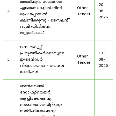
അംഗീകൃത സർക്കാർ
20-
ഏജൻസികളിൽ നിന്ന്
Other
4
08-
പ്രൊപ്പോസൽ
Tender
2026
ക്ഷണിക്കുന്നു - സൈലന്റ്
വാലി ഡിവിഷൻ,
മണ്ണാർക്കാട്
വനംവകുപ്പ്
പ്രവൃത്തികൾക്കായുള്ള
13-
Other
5
ഇ-ടെൻഡർ
08-
Tender
വിജ്ഞാപനം - തെന്മല
2026
ഡിവിഷൻ
ഓൺലൈൻ
സോഫ്റ്റ്‌വെയർ
ആപ്ലിക്കേഷന്റെ
സുരക്ഷാ ഓഡിറ്റിംഗും
സർട്ടിഫിക്കേഷനും