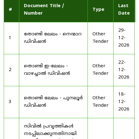
Document Title /
Last
#
Type
Number
Date
29-
തോണ്ടി ലേലം - നെന്മാറ
Other
1
12-
ഡിവിഷൻ
Tender
2026
22-
തൊണ്ടി ഇ-ലേലം -
Other
2
12-
വാഴച്ചാൽ ഡിവിഷൻ
Tender
2026
18-
തൊണ്ടി ലേലം - പുനലൂർ
Other
3
12-
ഡിവിഷൻ
Tender
2026
സിവിൽ പ്രവൃത്തികൾ
നടപ്പിലാക്കുന്നതിനായി