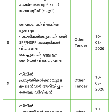
കൺസർവേറ്റർ ഓഫ്
ഫോറസ്റ്റ്സ് (ഐടി)
നെന്മാറ ഡിവിഷനിൽ
ടൂൾ റൂം
സജ്ജീകരിക്കുന്നതിനായി
10-
Other
8
SPF/HSPF സാമഗ്രികൾ
08-
Tender
വിതരണം
2026
ചെയ്യുന്നതിനുള്ള ഇ-
ടെൻഡർ വിജ്ഞാപനം.
സിവിൽ
10-
പ്രവൃത്തികൾക്കായുള്ള
Other
9
08-
ഇ-ടെൻഡർ അറിയിപ്പ് -
Tender
2026
തെന്മല ഡിവിഷൻ
സിവിൽ
10-