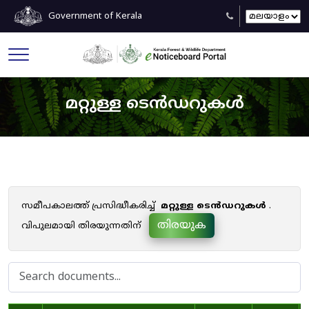
Government of Kerala
മറ്റുള്ള ടെൻഡറുകൾ
സമീപകാലത്ത് പ്രസിദ്ധീകരിച്ച്
മറ്റുള്ള ടെൻഡറുകൾ
.
തിരയുക
വിപുലമായി തിരയുന്നതിന്