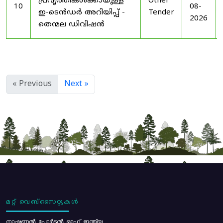
പ്രവൃത്തികൾക്കായുള്ള
Other
10
08-
ഇ-ടെൻഡർ അറിയിപ്പ് -
Tender
2026
തെന്മല ഡിവിഷൻ
« Previous
Next »
മറ്റ് വെബ്സൈറ്റുകൾ
നാഷണൽ പോർട്ടൽ ഓഫ് ഇന്ത്യ