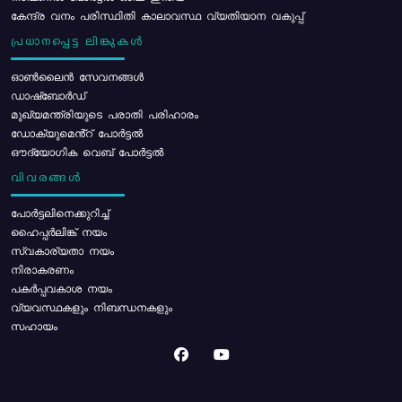
കേന്ദ്ര വനം പരിസ്ഥിതി കാലാവസ്ഥ വ്യതിയാന വകുപ്പ്
പ്രധാനപ്പെട്ട ലിങ്കുകൾ
ഓൺലൈൻ സേവനങ്ങൾ
ഡാഷ്ബോർഡ്
മുഖ്യമന്ത്രിയുടെ പരാതി പരിഹാരം
ഡോക്യുമെൻ്റ് പോർട്ടൽ
ഔദ്യോഗിക വെബ് പോർട്ടൽ
വിവരങ്ങൾ
പോര്‍ട്ടലിനെക്കുറിച്ച്
ഹൈപ്പർലിങ്ക് നയം
സ്വകാര്യതാ നയം
നിരാകരണം
പകർപ്പവകാശ നയം
വ്യവസ്ഥകളും നിബന്ധനകളും
സഹായം