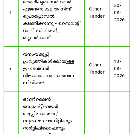
അംഗീകൃത സർക്കാർ
20-
ഏജൻസികളിൽ നിന്ന്
Other
4
08-
പ്രൊപ്പോസൽ
Tender
2026
ക്ഷണിക്കുന്നു - സൈലന്റ്
വാലി ഡിവിഷൻ,
മണ്ണാർക്കാട്
വനംവകുപ്പ്
പ്രവൃത്തികൾക്കായുള്ള
13-
Other
5
ഇ-ടെൻഡർ
08-
Tender
വിജ്ഞാപനം - തെന്മല
2026
ഡിവിഷൻ
ഓൺലൈൻ
സോഫ്റ്റ്‌വെയർ
ആപ്ലിക്കേഷന്റെ
സുരക്ഷാ ഓഡിറ്റിംഗും
സർട്ടിഫിക്കേഷനും