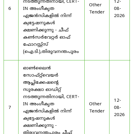
നടത്തുന്നതിനായി, CERT-
12-
Other
6
IN അംഗീകൃത
08-
Tender
ഏജൻസികളിൽ നിന്ന്
2026
ക്വട്ടേഷനുകൾ
ക്ഷണിക്കുന്നു - ചീഫ്
കൺസർവേറ്റർ ഓഫ്
ഫോറസ്റ്റ്സ്
(ഐ.ടി.),തിരുവനന്തപുരം
ഓൺലൈൻ
സോഫ്റ്റ്‌വെയർ
ആപ്ലിക്കേഷന്റെ
സുരക്ഷാ ഓഡിറ്റ്
നടത്തുന്നതിനായി, CERT-
12-
IN അംഗീകൃത
Other
7
08-
ഏജൻസികളിൽ നിന്ന്
Tender
2026
ക്വട്ടേഷനുകൾ
ക്ഷണിക്കുന്നു -
തിരുവനന്തപുരം ചീഫ്