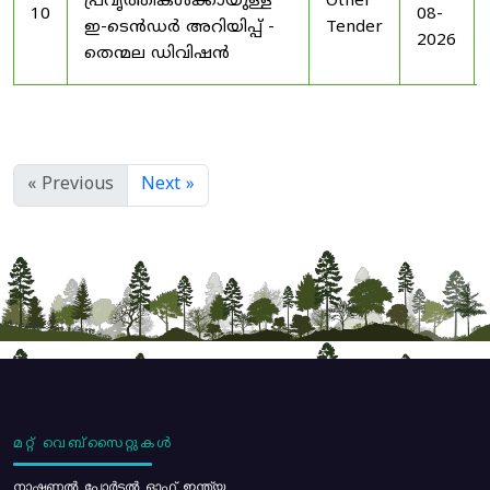
പ്രവൃത്തികൾക്കായുള്ള
Other
10
08-
ഇ-ടെൻഡർ അറിയിപ്പ് -
Tender
2026
തെന്മല ഡിവിഷൻ
« Previous
Next »
മറ്റ് വെബ്സൈറ്റുകൾ
നാഷണൽ പോർട്ടൽ ഓഫ് ഇന്ത്യ