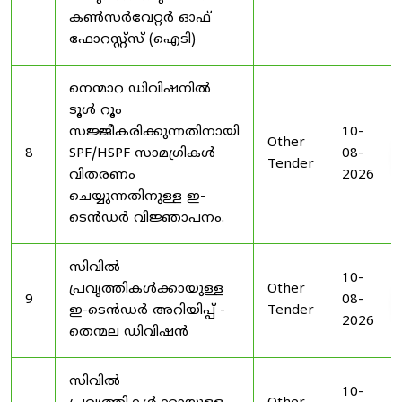
കൺസർവേറ്റർ ഓഫ്
ഫോറസ്റ്റ്സ് (ഐടി)
നെന്മാറ ഡിവിഷനിൽ
ടൂൾ റൂം
സജ്ജീകരിക്കുന്നതിനായി
10-
Other
8
SPF/HSPF സാമഗ്രികൾ
08-
Tender
വിതരണം
2026
ചെയ്യുന്നതിനുള്ള ഇ-
ടെൻഡർ വിജ്ഞാപനം.
സിവിൽ
10-
പ്രവൃത്തികൾക്കായുള്ള
Other
9
08-
ഇ-ടെൻഡർ അറിയിപ്പ് -
Tender
2026
തെന്മല ഡിവിഷൻ
സിവിൽ
10-