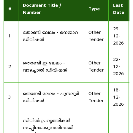
Document Title /
Last
#
Type
Number
Date
29-
തോണ്ടി ലേലം - നെന്മാറ
Other
1
12-
ഡിവിഷൻ
Tender
2026
22-
തൊണ്ടി ഇ-ലേലം -
Other
2
12-
വാഴച്ചാൽ ഡിവിഷൻ
Tender
2026
18-
തൊണ്ടി ലേലം - പുനലൂർ
Other
3
12-
ഡിവിഷൻ
Tender
2026
സിവിൽ പ്രവൃത്തികൾ
നടപ്പിലാക്കുന്നതിനായി