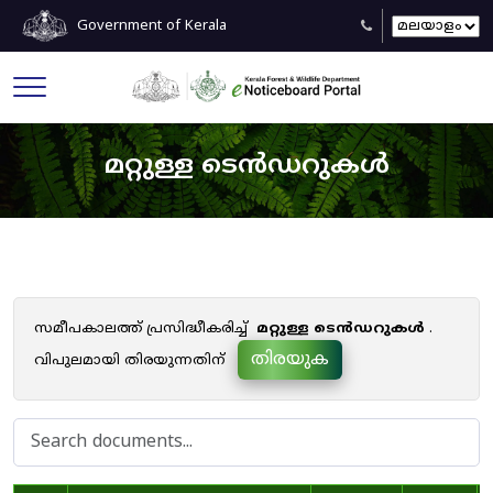
Government of Kerala
മറ്റുള്ള ടെൻഡറുകൾ
സമീപകാലത്ത് പ്രസിദ്ധീകരിച്ച്
മറ്റുള്ള ടെൻഡറുകൾ
.
തിരയുക
വിപുലമായി തിരയുന്നതിന്