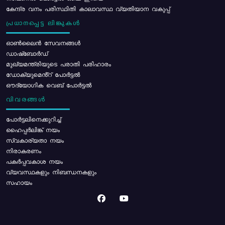
കേന്ദ്ര വനം പരിസ്ഥിതി കാലാവസ്ഥ വ്യതിയാന വകുപ്പ്
പ്രധാനപ്പെട്ട ലിങ്കുകൾ
ഓൺലൈൻ സേവനങ്ങൾ
ഡാഷ്ബോർഡ്
മുഖ്യമന്ത്രിയുടെ പരാതി പരിഹാരം
ഡോക്യുമെൻ്റ് പോർട്ടൽ
ഔദ്യോഗിക വെബ് പോർട്ടൽ
വിവരങ്ങൾ
പോര്‍ട്ടലിനെക്കുറിച്ച്
ഹൈപ്പർലിങ്ക് നയം
സ്വകാര്യതാ നയം
നിരാകരണം
പകർപ്പവകാശ നയം
വ്യവസ്ഥകളും നിബന്ധനകളും
സഹായം