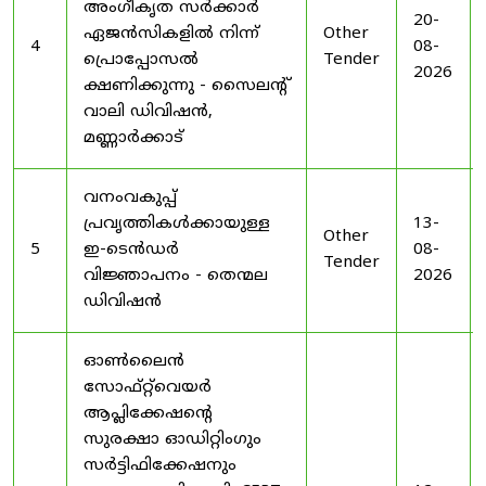
അംഗീകൃത സർക്കാർ
20-
ഏജൻസികളിൽ നിന്ന്
Other
4
08-
പ്രൊപ്പോസൽ
Tender
2026
ക്ഷണിക്കുന്നു - സൈലന്റ്
വാലി ഡിവിഷൻ,
മണ്ണാർക്കാട്
വനംവകുപ്പ്
പ്രവൃത്തികൾക്കായുള്ള
13-
Other
5
ഇ-ടെൻഡർ
08-
Tender
വിജ്ഞാപനം - തെന്മല
2026
ഡിവിഷൻ
ഓൺലൈൻ
സോഫ്റ്റ്‌വെയർ
ആപ്ലിക്കേഷന്റെ
സുരക്ഷാ ഓഡിറ്റിംഗും
സർട്ടിഫിക്കേഷനും