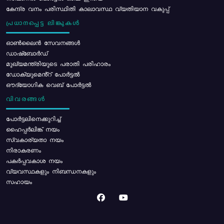
കേന്ദ്ര വനം പരിസ്ഥിതി കാലാവസ്ഥ വ്യതിയാന വകുപ്പ്
പ്രധാനപ്പെട്ട ലിങ്കുകൾ
ഓൺലൈൻ സേവനങ്ങൾ
ഡാഷ്ബോർഡ്
മുഖ്യമന്ത്രിയുടെ പരാതി പരിഹാരം
ഡോക്യുമെൻ്റ് പോർട്ടൽ
ഔദ്യോഗിക വെബ് പോർട്ടൽ
വിവരങ്ങൾ
പോര്‍ട്ടലിനെക്കുറിച്ച്
ഹൈപ്പർലിങ്ക് നയം
സ്വകാര്യതാ നയം
നിരാകരണം
പകർപ്പവകാശ നയം
വ്യവസ്ഥകളും നിബന്ധനകളും
സഹായം