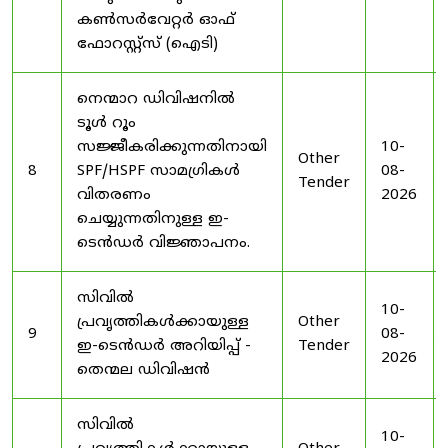
കൺസർവേറ്റർ ഓഫ്
ഫോറസ്റ്റ്സ് (ഐടി)
നെന്മാറ ഡിവിഷനിൽ
ടൂൾ റൂം
സജ്ജീകരിക്കുന്നതിനായി
10-
Other
8
SPF/HSPF സാമഗ്രികൾ
08-
Tender
വിതരണം
2026
ചെയ്യുന്നതിനുള്ള ഇ-
ടെൻഡർ വിജ്ഞാപനം.
സിവിൽ
10-
പ്രവൃത്തികൾക്കായുള്ള
Other
9
08-
ഇ-ടെൻഡർ അറിയിപ്പ് -
Tender
2026
തെന്മല ഡിവിഷൻ
സിവിൽ
10-