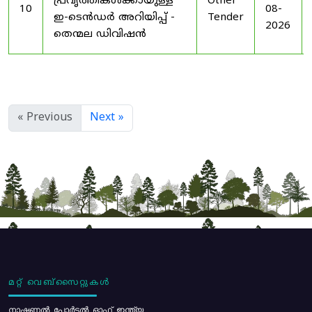
പ്രവൃത്തികൾക്കായുള്ള
Other
10
08-
ഇ-ടെൻഡർ അറിയിപ്പ് -
Tender
2026
തെന്മല ഡിവിഷൻ
« Previous
Next »
മറ്റ് വെബ്സൈറ്റുകൾ
നാഷണൽ പോർട്ടൽ ഓഫ് ഇന്ത്യ