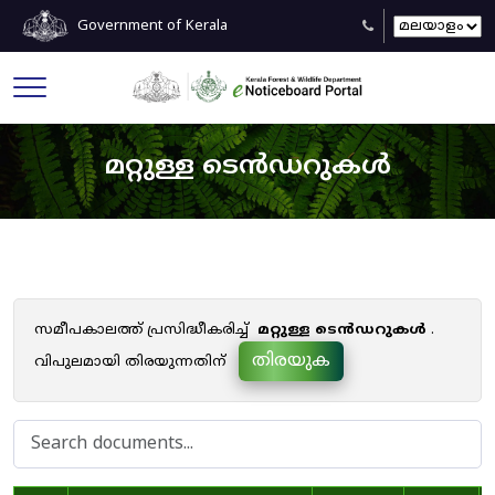
Government of Kerala
മറ്റുള്ള ടെൻഡറുകൾ
സമീപകാലത്ത് പ്രസിദ്ധീകരിച്ച്
മറ്റുള്ള ടെൻഡറുകൾ
.
തിരയുക
വിപുലമായി തിരയുന്നതിന്