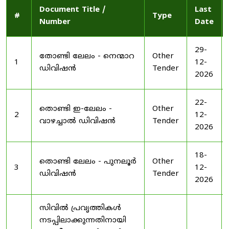
Document Title /
Last
#
Type
Number
Date
29-
തോണ്ടി ലേലം - നെന്മാറ
Other
1
12-
ഡിവിഷൻ
Tender
2026
22-
തൊണ്ടി ഇ-ലേലം -
Other
2
12-
വാഴച്ചാൽ ഡിവിഷൻ
Tender
2026
18-
തൊണ്ടി ലേലം - പുനലൂർ
Other
3
12-
ഡിവിഷൻ
Tender
2026
സിവിൽ പ്രവൃത്തികൾ
നടപ്പിലാക്കുന്നതിനായി