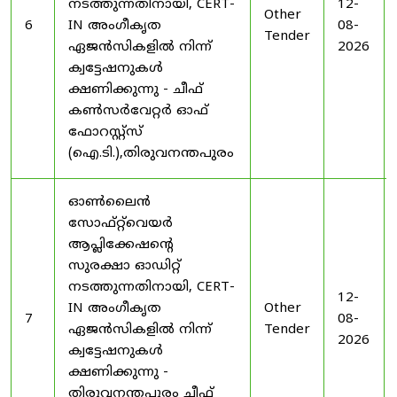
നടത്തുന്നതിനായി, CERT-
12-
Other
6
IN അംഗീകൃത
08-
Tender
ഏജൻസികളിൽ നിന്ന്
2026
ക്വട്ടേഷനുകൾ
ക്ഷണിക്കുന്നു - ചീഫ്
കൺസർവേറ്റർ ഓഫ്
ഫോറസ്റ്റ്സ്
(ഐ.ടി.),തിരുവനന്തപുരം
ഓൺലൈൻ
സോഫ്റ്റ്‌വെയർ
ആപ്ലിക്കേഷന്റെ
സുരക്ഷാ ഓഡിറ്റ്
നടത്തുന്നതിനായി, CERT-
12-
IN അംഗീകൃത
Other
7
08-
ഏജൻസികളിൽ നിന്ന്
Tender
2026
ക്വട്ടേഷനുകൾ
ക്ഷണിക്കുന്നു -
തിരുവനന്തപുരം ചീഫ്