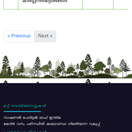
മാർഗ്ഗനിർദ്ദേശങ്ങൾ
« Previous
Next »
മറ്റ് വെബ്സൈറ്റുകൾ
നാഷണൽ പോർട്ടൽ ഓഫ് ഇന്ത്യ
കേന്ദ്ര വനം പരിസ്ഥിതി കാലാവസ്ഥ വ്യതിയാന വകുപ്പ്