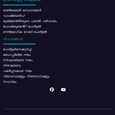
പ്രധാനപ്പെട്ട ലിങ്കുകൾ
ഓൺലൈൻ സേവനങ്ങൾ
ഡാഷ്ബോർഡ്
മുഖ്യമന്ത്രിയുടെ പരാതി പരിഹാരം
ഡോക്യുമെൻ്റ് പോർട്ടൽ
ഔദ്യോഗിക വെബ് പോർട്ടൽ
വിവരങ്ങൾ
പോര്‍ട്ടലിനെക്കുറിച്ച്
ഹൈപ്പർലിങ്ക് നയം
സ്വകാര്യതാ നയം
നിരാകരണം
പകർപ്പവകാശ നയം
വ്യവസ്ഥകളും നിബന്ധനകളും
സഹായം