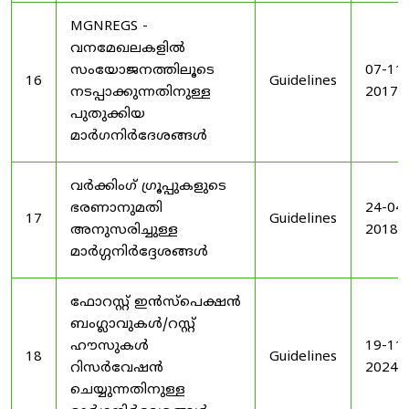
MGNREGS -
വനമേഖലകളിൽ
സംയോജനത്തിലൂടെ
07-11-
16
Guidelines
നടപ്പാക്കുന്നതിനുള്ള
2017
പുതുക്കിയ
മാർഗനിർദേശങ്ങൾ
വർക്കിംഗ് ഗ്രൂപ്പുകളുടെ
ഭരണാനുമതി
24-04-
17
Guidelines
അനുസരിച്ചുള്ള
2018
മാർഗ്ഗനിർദ്ദേശങ്ങൾ
ഫോറസ്റ്റ് ഇൻസ്പെക്ഷൻ
ബംഗ്ലാവുകൾ/റസ്റ്റ്
ഹൗസുകൾ
19-11-
18
Guidelines
റിസർവേഷൻ
2024
ചെയ്യുന്നതിനുള്ള