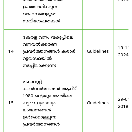
ഗതാഗതത്തിനായി
2024
ഉപയോഗിക്കുന്ന
വാഹനങ്ങളുടെ
സവിശേഷതകൾ
കേരള വനം വകുപ്പിലെ
വനവൽക്കരണ
19-11-
14
പ്രവർത്തനങ്ങൾ കരാർ
Guidelines
2024
വ്യവസ്ഥയിൽ
നടപ്പിലാക്കുന്നു
ഫോറസ്റ്റ്
കൺസർവേഷൻ ആക്ട്
1980 ൻ്റെയും അതിലെ
29-01-
15
ചട്ടങ്ങളുടെയും
Guidelines
2018
ലംഘനങ്ങൾ
ഉൾക്കൊള്ളുന്ന
പ്രവർത്തനങ്ങൾ