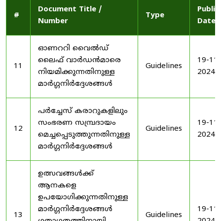
Document Title /
Publis
#
Type
Number
Date
ഓണററി വൈൽഡ്
ലൈഫ് വാർഡൻമാരെ
19-11-
11
Guidelines
നിയമിക്കുന്നതിനുള്ള
2024
മാർഗ്ഗനിർദ്ദേശങ്ങൾ
പർച്ചേസ് കരാറുകളിലും
സംഭരണ ​​സമ്പ്രദായം
19-11-
12
Guidelines
മെച്ചപ്പെടുത്തുന്നതിനുള്ള
2024
മാർഗ്ഗനിർദ്ദേശങ്ങൾ
ഉത്സവങ്ങൾക്ക്
ആനകളെ
ഉപയോഗിക്കുന്നതിനുള്ള
മാർഗ്ഗനിർദ്ദേശങ്ങൾ
19-11-
13
Guidelines