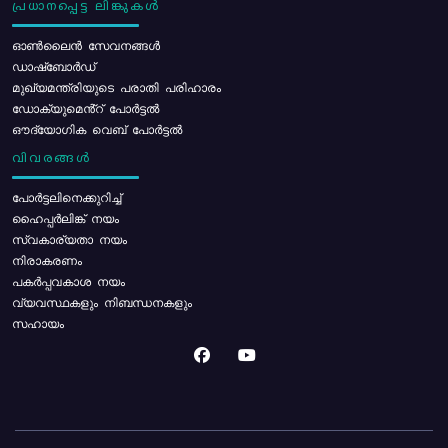
പ്രധാനപ്പെട്ട ലിങ്കുകൾ
ഓൺലൈൻ സേവനങ്ങൾ
ഡാഷ്ബോർഡ്
മുഖ്യമന്ത്രിയുടെ പരാതി പരിഹാരം
ഡോക്യുമെൻ്റ് പോർട്ടൽ
ഔദ്യോഗിക വെബ് പോർട്ടൽ
വിവരങ്ങൾ
പോര്‍ട്ടലിനെക്കുറിച്ച്
ഹൈപ്പർലിങ്ക് നയം
സ്വകാര്യതാ നയം
നിരാകരണം
പകർപ്പവകാശ നയം
വ്യവസ്ഥകളും നിബന്ധനകളും
സഹായം