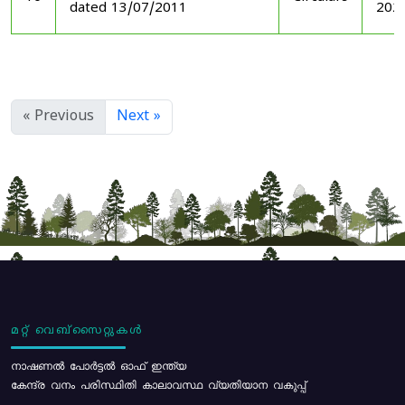
dated 13/07/2011
202
« Previous
Next »
മറ്റ് വെബ്സൈറ്റുകൾ
നാഷണൽ പോർട്ടൽ ഓഫ് ഇന്ത്യ
കേന്ദ്ര വനം പരിസ്ഥിതി കാലാവസ്ഥ വ്യതിയാന വകുപ്പ്