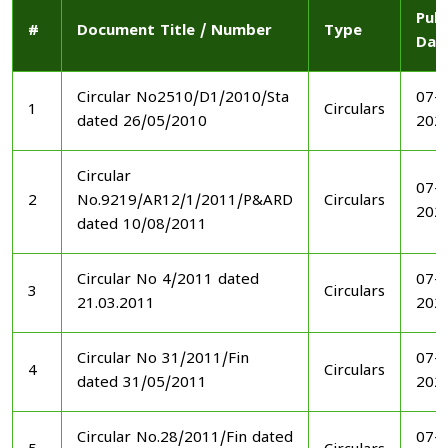
Publ
#
Document Title / Number
Type
Dat
Circular No2510/D1/2010/Sta
07-1
1
Circulars
dated 26/05/2010
202
Circular
07-1
2
No.9219/AR12/1/2011/P&ARD
Circulars
202
dated 10/08/2011
Circular No 4/2011 dated
07-1
3
Circulars
21.03.2011
202
Circular No 31/2011/Fin
07-1
4
Circulars
dated 31/05/2011
202
Circular No.28/2011/Fin dated
07-1