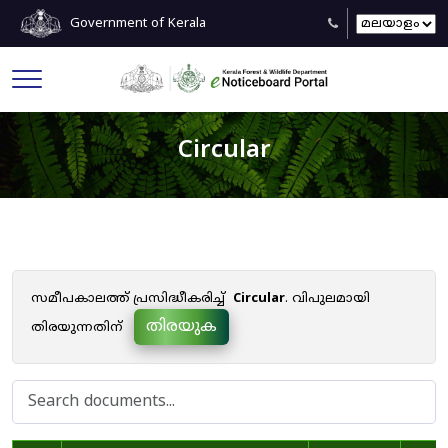
Government of Kerala
Circular
സമീപകാലത്ത് പ്രസിദ്ധീകരിച്ച്
Circular
. വിപുലമായി
തിരയുക
തിരയുന്നതിന്