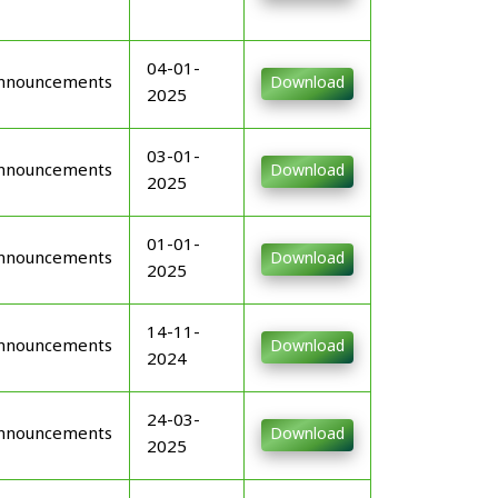
04-01-
nnouncements
Download
2025
03-01-
nnouncements
Download
2025
01-01-
nnouncements
Download
2025
14-11-
nnouncements
Download
2024
24-03-
nnouncements
Download
2025