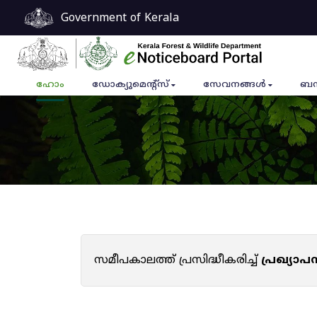
Government of Kerala
ഹോം
ഡോക്യുമെൻ്റ്സ്
സേവനങ്ങൾ
ബന
സമീപകാലത്ത് പ്രസിദ്ധീകരിച്ച്
പ്രഖ്യാ