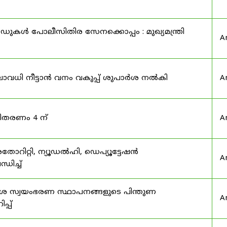
ുകൾ പോലീസിതിര സേനക്കൊപ്പം : മുഖ്യമന്ത്രി
A
ാവധി നീട്ടാൻ വനം വകുപ്പ് ശുപാർശ നൽകി
A
 വിതരണം 4 ന്
A
തോറിറ്റി, ന്യൂഡൽഹി, ഡെപ്യൂട്ടേഷൻ
A
ിച്ച്
ദേശ സ്വയംഭരണ സ്ഥാപനങ്ങളുടെ പിന്തുണ
A
പ്പ്