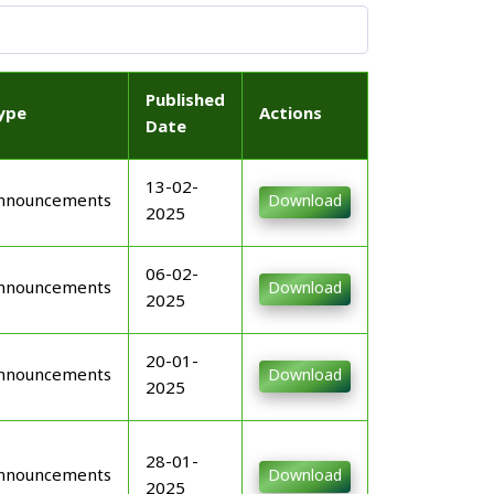
Published
ype
Actions
Date
13-02-
nnouncements
Download
2025
06-02-
nnouncements
Download
2025
20-01-
nnouncements
Download
2025
28-01-
nnouncements
Download
2025