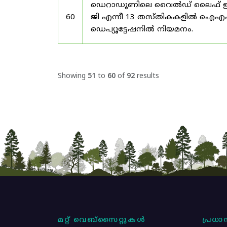
ഡെറാഡൂണിലെ വൈൽഡ് ലൈഫ് ഇൻസ്റ്റിറ്
60
ജി എന്നീ 13 തസ്തികകളിൽ ഐ
ഡെപ്യൂട്ടേഷനിൽ നിയമനം.
Showing
51
to
60
of
92
results
മറ്റ് വെബ്സൈറ്റുകൾ
പ്രധാന