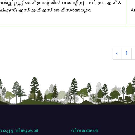
റ്യൂട്ട് ഓഫ് ഇന്ത്യയിൽ സയൻ്റിസ്റ്റ് - ഡി, ഇ, എഫ് &
എഫ്എസ്/എസ്എഫ്എസ് ഓഫീസർമാരുടെ
A
‹
1
പ്പെട്ട ലിങ്കുകൾ
വിവരങ്ങൾ