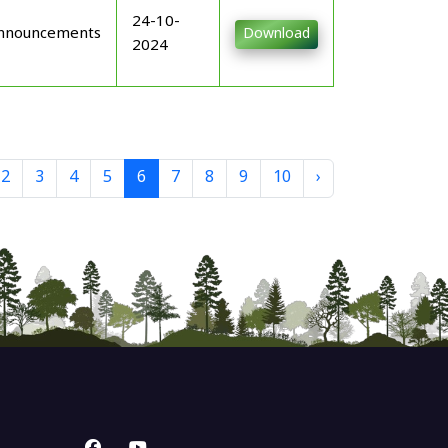
24-10-
nnouncements
Download
2024
2
3
4
5
6
7
8
9
10
›