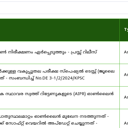
T
നിരീക്ഷണം ഏർപ്പെടുത്തും - പ്രസ്സ് റിലീസ്
A
ാർക്കുള്ള വകുപ്പുതല പരീക്ഷ സ്പെഷ്യൽ ടെസ്റ്റ് (ജൂലൈ
A
് - സംബന്ധിച്ച് No.DE 3-1/2/2024/KPSC
ഷിക സ്ഥാവര സ്വത്ത് റിട്ടേണുകളുടെ (AIPR) ഓൺലൈൻ
A
പൊതുസ്ഥലമാറ്റം ഓൺലൈൻ മുഖേന നടത്തുന്നത് -
 സോഫ്റ്റ് വെയറിൽ അപ്ഡേറ്റ് ചെയ്യുന്നത് -
A