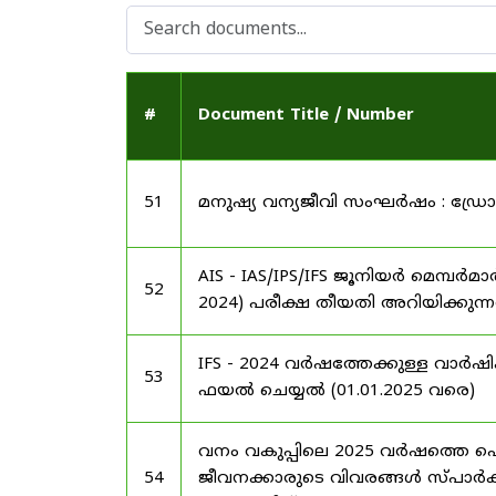
#
Document Title / Number
51
മനുഷ്യ വന്യജീവി സംഘർഷം : ഡ്രോൺ 
AIS - IAS/IPS/IFS ജൂനിയർ മെമ്പർമ
52
2024) പരീക്ഷ തീയതി അറിയിക്കുന്നത
IFS - 2024 വർഷത്തേക്കുള്ള വാർ
53
ഫയൽ ചെയ്യൽ (01.01.2025 വരെ)
വനം വകുപ്പിലെ 2025 വർഷത്തെ 
54
ജീവനക്കാരുടെ വിവരങ്ങൾ സ്പാർക്ക്