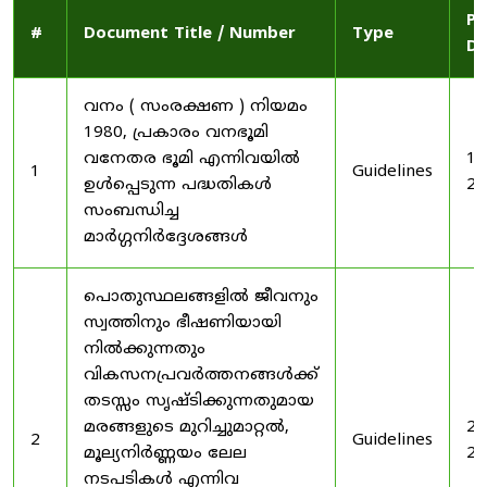
Pu
#
Document Title / Number
Type
Da
വനം ( സംരക്ഷണ ) നിയമം
1980, പ്രകാരം വനഭൂമി
വനേതര ഭൂമി എന്നിവയിൽ
19
1
Guidelines
ഉൾപ്പെടുന്ന പദ്ധതികൾ
20
സംബന്ധിച്ച
മാർഗ്ഗനിർദ്ദേശങ്ങൾ
പൊതുസ്ഥലങ്ങളിൽ ജീവനും
സ്വത്തിനും ഭീഷണിയായി
നിൽക്കുന്നതും
വികസനപ്രവർത്തനങ്ങൾക്ക്
തടസ്സം സൃഷ്ടിക്കുന്നതുമായ
മരങ്ങളുടെ മുറിച്ചുമാറ്റൽ,
20
2
Guidelines
മൂല്യനിർണ്ണയം ലേല
20
നടപടികൾ എന്നിവ