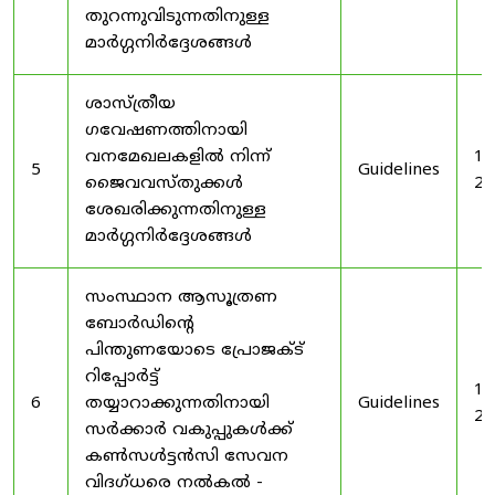
തുറന്നുവിടുന്നതിനുള്ള
മാർഗ്ഗനിർദ്ദേശങ്ങൾ
ശാസ്ത്രീയ
ഗവേഷണത്തിനായി
വനമേഖലകളിൽ നിന്ന്
19
5
Guidelines
ജൈവവസ്തുക്കൾ
20
ശേഖരിക്കുന്നതിനുള്ള
മാർഗ്ഗനിർദ്ദേശങ്ങൾ
സംസ്ഥാന ആസൂത്രണ
ബോർഡിൻ്റെ
പിന്തുണയോടെ പ്രോജക്ട്
റിപ്പോർട്ട്
19
6
തയ്യാറാക്കുന്നതിനായി
Guidelines
20
സർക്കാർ വകുപ്പുകൾക്ക്
കൺസൾട്ടൻസി സേവന
വിദഗ്ധരെ നൽകൽ -