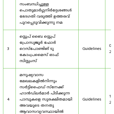
സംബന്ധിച്ചുള്ള
പൊതുമാർഗ്ഗനിർദ്ദേശങ്ങൾ
ഭേദഗതി വരുത്തി ഉത്തരവ്
പുറപ്പെടുവിക്കുന്നു നമ
സ്റ്റെപ് ബൈ സ്റ്റെപ്
പ്രോസുജൂർ ഫോർ
03
3
റെസ്‌പോണ്ടിങ് ടു
Guidelines
20
കോംപ്രമൈസ് ഓഫ്
സിസ്റ്റംസ്
മനുഷ്യവാസ
മേഖലകളിൽനിന്നും
സർട്ടിഫൈഡ് സ്നേക്ക്
ഹാൻഡ്‌ലർമാർ പിടിക്കുന്ന
19
4
പാമ്പുകളെ സുരക്ഷിതമായി
Guidelines
20
അവയുടെ തനതു
ആവാസവ്യവസ്ഥായിൽ