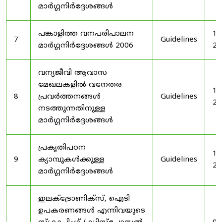
മാർഗ്ഗനിർദ്ദേശങ്ങൾ
പങ്കാളിത്ത വനപരിപാലന
19
7
Guidelines
മാർഗ്ഗനിർദ്ദേശങ്ങൾ 2006
20
വന്യജീവി ആവാസ
മേഖലകളിൽ വനേതര
19
8
പ്രവർത്തനങ്ങൾ
Guidelines
20
നടത്തുന്നതിനുള്ള
മാർഗ്ഗനിർദ്ദേശങ്ങൾ
പ്രകൃതിപഠന
19
9
ക്യാമ്പുകൾക്കുള്ള
Guidelines
20
മാർഗ്ഗനിർദ്ദേശങ്ങൾ
ഇലക്‌ട്രോണിക്‌സ്, ഐടി
ഉപകരണങ്ങൾ എന്നിവയുടെ