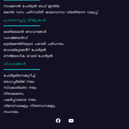
നാഷണൽ പോർട്ടൽ ഓഫ് ഇന്ത്യ
കേന്ദ്ര വനം പരിസ്ഥിതി കാലാവസ്ഥ വ്യതിയാന വകുപ്പ്
പ്രധാനപ്പെട്ട ലിങ്കുകൾ
ഓൺലൈൻ സേവനങ്ങൾ
ഡാഷ്ബോർഡ്
മുഖ്യമന്ത്രിയുടെ പരാതി പരിഹാരം
ഡോക്യുമെൻ്റ് പോർട്ടൽ
ഔദ്യോഗിക വെബ് പോർട്ടൽ
വിവരങ്ങൾ
പോര്‍ട്ടലിനെക്കുറിച്ച്
ഹൈപ്പർലിങ്ക് നയം
സ്വകാര്യതാ നയം
നിരാകരണം
പകർപ്പവകാശ നയം
വ്യവസ്ഥകളും നിബന്ധനകളും
സഹായം