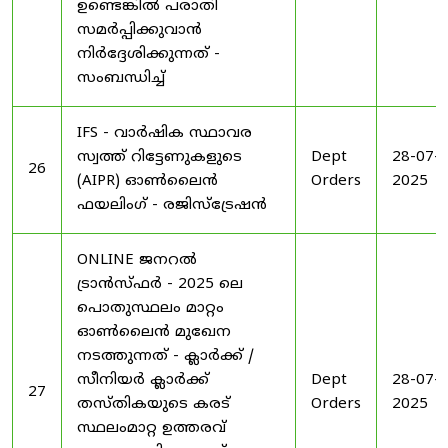
ഉണ്ടെങ്കിൽ പരാതി
സമർപ്പിക്കുവാൻ
നിർദ്ദേശിക്കുന്നത് -
സംബന്ധിച്ച്
IFS - വാർഷിക സ്ഥാവര
സ്വത്ത് റിട്ടേണുകളുടെ
Dept
28-07-
26
(AIPR) ഓൺലൈൻ
Orders
2025
ഫയലിംഗ് - രജിസ്ട്രേഷൻ
ONLINE ജനറൽ
ട്രാൻസ്ഫർ - 2025 ലെ
പൊതുസ്ഥലം മാറ്റം
ഓൺലൈൻ മുഖേന
നടത്തുന്നത് - ക്ലാർക്ക് /
സീനിയർ ക്ലാർക്ക്
Dept
28-07-
27
തസ്തികയുടെ കരട്
Orders
2025
സ്ഥലംമാറ്റ ഉത്തരവ്