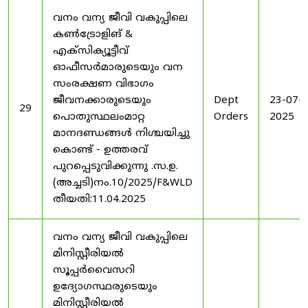
വനം വന്യ ജീവി വകുപ്പിലെ
കൺട്രോളിങ് &
എക്സിക്യൂട്ടീവ്
ഓഫീസർമാരുടെയും വന
സംരക്ഷണ വിഭാഗം
ജീവനക്കാരുടെയും
Dept
23-07-
29
പൊതുസ്ഥലംമാറ്റ
Orders
2025
മാനദണ്ഡങ്ങൾ നിശ്ചയിച്ചു
കൊണ്ട് - ഉത്തരവ്
പുറപ്പെടുവിക്കുന്നു .സ.ഉ.
(അച്ചടി)നം.10/2025/F&WLD
തീയതി:11.04.2025
വനം വന്യ ജീവി വകുപ്പിലെ
മിനിസ്റ്റീരിയൽ
സൂപ്പർവൈസറി
ഉദ്യോഗസ്ഥരുടെയും
മിനിസ്റ്റീരിയൽ