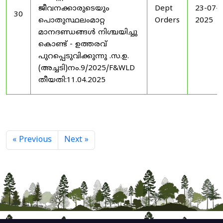
ജീവനക്കാരുടെയും
Dept
23-07-
30
പൊതുസ്ഥലംമാറ്റ
Orders
2025
മാനദണ്ഡങ്ങൾ നിശ്ചയിച്ചു
കൊണ്ട് - ഉത്തരവ്
പുറപ്പെടുവിക്കുന്നു .സ.ഉ.
(അച്ചടി)നം.9/2025/F&WLD
തീയതി:11.04.2025
« Previous
Next »