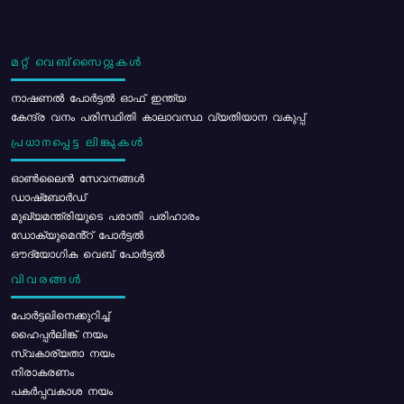
മറ്റ് വെബ്സൈറ്റുകൾ
നാഷണൽ പോർട്ടൽ ഓഫ് ഇന്ത്യ
കേന്ദ്ര വനം പരിസ്ഥിതി കാലാവസ്ഥ വ്യതിയാന വകുപ്പ്
പ്രധാനപ്പെട്ട ലിങ്കുകൾ
ഓൺലൈൻ സേവനങ്ങൾ
ഡാഷ്ബോർഡ്
മുഖ്യമന്ത്രിയുടെ പരാതി പരിഹാരം
ഡോക്യുമെൻ്റ് പോർട്ടൽ
ഔദ്യോഗിക വെബ് പോർട്ടൽ
വിവരങ്ങൾ
പോര്‍ട്ടലിനെക്കുറിച്ച്
ഹൈപ്പർലിങ്ക് നയം
സ്വകാര്യതാ നയം
നിരാകരണം
പകർപ്പവകാശ നയം