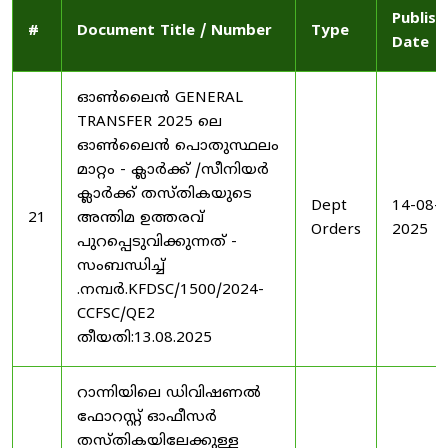
Publish
#
Document Title / Number
Type
Date
ഓൺലൈൻ GENERAL
TRANSFER 2025 ലെ
ഓൺലൈൻ പൊതുസ്ഥലം
മാറ്റം - ക്ലാർക്ക് /സീനിയർ
ക്ലാർക്ക് തസ്തികയുടെ
Dept
14-08-
21
അന്തിമ ഉത്തരവ്
Orders
2025
പുറപ്പെടുവിക്കുന്നത് -
സംബന്ധിച്ച്
.നമ്പർ.KFDSC/1500/2024-
CCFSC/QE2
തീയതി:13.08.2025
റാന്നിയിലെ ഡിവിഷണൽ
ഫോറസ്റ്റ് ഓഫീസർ
തസ്തികയിലേക്കുള്ള