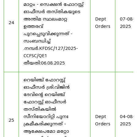
മാറ്റം - സെക്ഷൻ ഫോറസ്റ്റ്
ഓഫീസർ തസ്തികയുടെ
അന്തിമ സ്ഥലംമാറ്റ
Dept
07-08-
24
ഉത്തരവ്
Orders
2025
പുറപ്പെടുവിക്കുന്നത് -
സംബന്ധിച്ച്
.നമ്പർ.KFDSC/127/2025-
CCFSC/QE1
തീയതി:06.08.2025
റെയിഞ്ച് ഫോറസ്റ്റ്
ഓഫീസർ ശ്രി.വിജിൻ
ദേവിന്റെ റെയിഞ്ച്
ഫോറസ്റ്റ് ഓഫീസർ
തസ്തികയിൽ
സീനിയോറിറ്റി പുനഃ
Dept
04-08-
25
ക്രമീകരിക്കുന്നത് -
Orders
2025
ആക്ഷേപമോ മറ്റോ