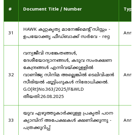
#
Document Title / Number
Type
HAWK കുറ്റകൃത്യ മാനേജ്മെന്റ് സിസ്റ്റം -
31
Anno
ഉപയോക്തൃ ഫീഡ്‌ബാക്ക് സർവേ - reg
വന്യജീവി സങ്കേതങ്ങൾ,
ദേശീയോദ്യാനങ്ങൾ, കടുവ സംരക്ഷണ
കേന്ദ്രങ്ങൾ എന്നിവയ്ക്കുള്ളിൽ
32
വാണിജ്യ സിനിമ അല്ലെങ്കിൽ ടെലിവിഷൻ
Anno
സീരിയൽ ഷൂട്ടിംഗുകൾ നിരോധിക്കൽ.
G.O(Rt)No.363/2025/F&WLD
തീയതി:26.08.2025
യുവ എഴുത്തുകാർക്കുള്ള പ്രകൃതി പഠന
33
ക്യാമ്പിന് അപേക്ഷകൾ ക്ഷണിക്കുന്നു -
Anno
പത്രക്കുറിപ്പ്