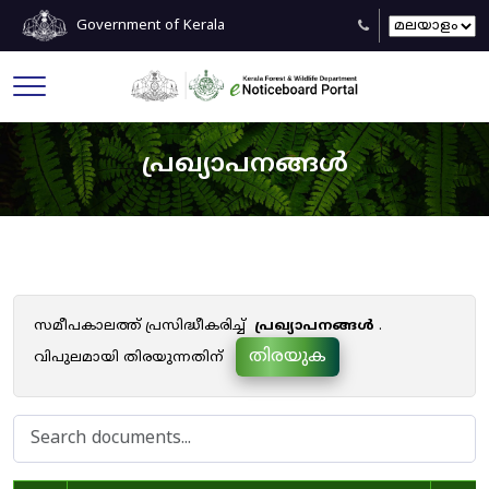
Government of Kerala
പ്രഖ്യാപനങ്ങൾ
സമീപകാലത്ത് പ്രസിദ്ധീകരിച്ച്
പ്രഖ്യാപനങ്ങൾ
.
തിരയുക
വിപുലമായി തിരയുന്നതിന്