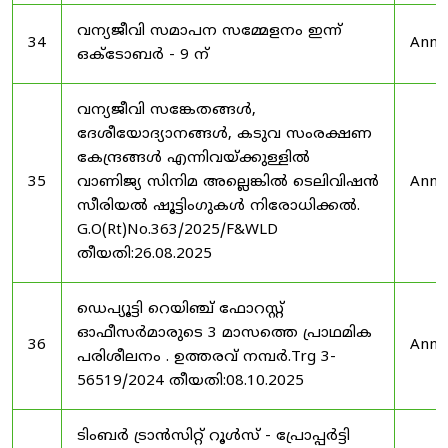
വന്യജീവി സമാപന സമ്മേളനം ഇന്ന്
34
Anno
ഒക്ടോബർ - 9 ന്
വന്യജീവി സങ്കേതങ്ങൾ,
ദേശീയോദ്യാനങ്ങൾ, കടുവ സംരക്ഷണ
കേന്ദ്രങ്ങൾ എന്നിവയ്ക്കുള്ളിൽ
35
വാണിജ്യ സിനിമ അല്ലെങ്കിൽ ടെലിവിഷൻ
Anno
സീരിയൽ ഷൂട്ടിംഗുകൾ നിരോധിക്കൽ.
G.O(Rt)No.363/2025/F&WLD
തീയതി:26.08.2025
ഡെപ്യൂട്ടി റെയിഞ്ച് ഫോറസ്റ്റ്
ഓഫീസർമാരുടെ 3 മാസത്തെ പ്രാഥമിക
36
Anno
പരിശീലനം . ഉത്തരവ് നമ്പർ.Trg 3-
56519/2024 തീയതി:08.10.2025
ടിംബർ ട്രാൻസിറ്റ് റൂൾസ് - പ്രോപ്പർട്ടി