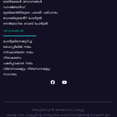
ഓൺലൈൻ സേവനങ്ങൾ
ഡാഷ്ബോർഡ്
മുഖ്യമന്ത്രിയുടെ പരാതി പരിഹാരം
ഡോക്യുമെൻ്റ് പോർട്ടൽ
ഔദ്യോഗിക വെബ് പോർട്ടൽ
വിവരങ്ങൾ
പോര്‍ട്ടലിനെക്കുറിച്ച്
ഹൈപ്പർലിങ്ക് നയം
സ്വകാര്യതാ നയം
നിരാകരണം
പകർപ്പവകാശ നയം
വ്യവസ്ഥകളും നിബന്ധനകളും
സഹായം
കോപ്പിറൈറ്റ് @ കേരള വനം വകുപ്പ്.
കേരള വനം വകുപ്പിന്റെ ഔദ്യോഗിക വെബ്-പോർട്ടലിന്റെ ഭാഗമാണ് ഈ