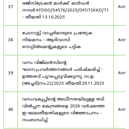
രജിസ്ട്രേഷൻ മാർക്ക്. ഓർഡർ
37
Anno
നമ്പർ.KFDDO/54576/2025/DFOTSKKD/T1
- തീയതി 13.10.2025
ഫോറസ്റ്റ് വാച്ചർമാരുടെ പ്രത്യേക
38
നിയമനം - ആദിവാസി
Anno
സെറ്റിൽമെന്റുകളുടെ പട്ടിക
വനം വിജിലൻസിന്റെ
ഘടന,പ്രവർത്തനങ്ങൾ പരിഷ്കരിച്ച് -
39
Anno
ഉത്തരവ് പുറപ്പെടുവിക്കുന്നു .സ.ഉ.
(അച്ചടി)നം.22/2025 തീയതി:29.11.2025
വനംവകുപ്പിന്റെ അധീനതയിലുള്ള തടി
വിൽപ്പന കേന്ദ്രങ്ങളെ 2026 വർഷത്തെ
40
Anno
ഇ-ലേലതീയതികളുടെ വിജ്ഞാപനം -
സംബന്ധിച്ച്