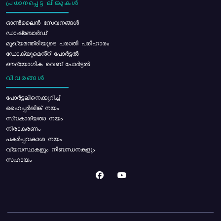
പ്രധാനപ്പെട്ട ലിങ്കുകൾ
ഓൺലൈൻ സേവനങ്ങൾ
ഡാഷ്ബോർഡ്
മുഖ്യമന്ത്രിയുടെ പരാതി പരിഹാരം
ഡോക്യുമെൻ്റ് പോർട്ടൽ
ഔദ്യോഗിക വെബ് പോർട്ടൽ
വിവരങ്ങൾ
പോര്‍ട്ടലിനെക്കുറിച്ച്
ഹൈപ്പർലിങ്ക് നയം
സ്വകാര്യതാ നയം
നിരാകരണം
പകർപ്പവകാശ നയം
വ്യവസ്ഥകളും നിബന്ധനകളും
സഹായം