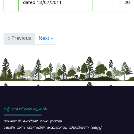
dated 13/07/2011
202
« Previous
Next »
മറ്റ് വെബ്സൈറ്റുകൾ
നാഷണൽ പോർട്ടൽ ഓഫ് ഇന്ത്യ
കേന്ദ്ര വനം പരിസ്ഥിതി കാലാവസ്ഥ വ്യതിയാന വകുപ്പ്