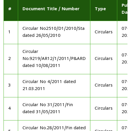
Publ
#
Document Title / Number
Type
Dat
Circular No2510/D1/2010/Sta
07-1
1
Circulars
dated 26/05/2010
202
Circular
07-1
2
No.9219/AR12/1/2011/P&ARD
Circulars
202
dated 10/08/2011
Circular No 4/2011 dated
07-1
3
Circulars
21.03.2011
202
Circular No 31/2011/Fin
07-1
4
Circulars
dated 31/05/2011
202
Circular No.28/2011/Fin dated
07-1