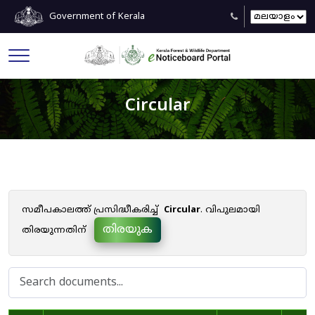
Government of Kerala
Circular
സമീപകാലത്ത് പ്രസിദ്ധീകരിച്ച്
Circular
. വിപുലമായി
തിരയുക
തിരയുന്നതിന്