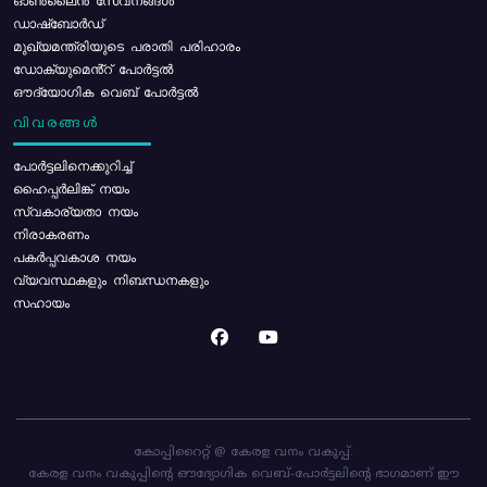
ഓൺലൈൻ സേവനങ്ങൾ
ഡാഷ്ബോർഡ്
മുഖ്യമന്ത്രിയുടെ പരാതി പരിഹാരം
ഡോക്യുമെൻ്റ് പോർട്ടൽ
ഔദ്യോഗിക വെബ് പോർട്ടൽ
വിവരങ്ങൾ
പോര്‍ട്ടലിനെക്കുറിച്ച്
ഹൈപ്പർലിങ്ക് നയം
സ്വകാര്യതാ നയം
നിരാകരണം
പകർപ്പവകാശ നയം
വ്യവസ്ഥകളും നിബന്ധനകളും
സഹായം
കോപ്പിറൈറ്റ് @ കേരള വനം വകുപ്പ്.
കേരള വനം വകുപ്പിന്റെ ഔദ്യോഗിക വെബ്-പോർട്ടലിന്റെ ഭാഗമാണ് ഈ