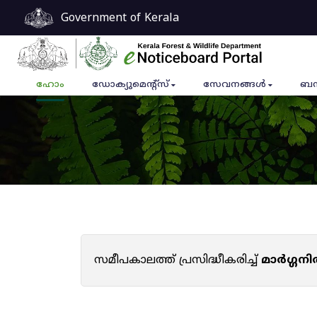
Government of Kerala
ഹോം
ഡോക്യുമെൻ്റ്സ്
സേവനങ്ങൾ
ബന
സമീപകാലത്ത് പ്രസിദ്ധീകരിച്ച്
മാർഗ്ഗനി