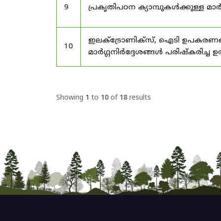
9
പ്രകൃതിപഠന ക്യാമ്പുകൾക്കുള്ള മാർ
ഇലക്‌ട്രോണിക്‌സ്, ഐടി ഉപകരണങ്
10
മാർഗ്ഗനിർദ്ദേശങ്ങൾ പരിഷ്‌കരിച്ച ഉ
Showing
1
to
10
of
18
results