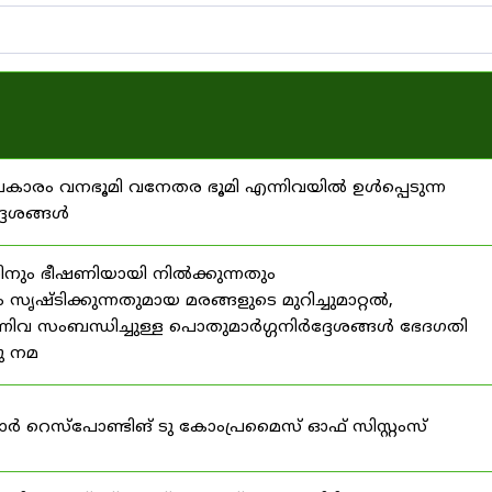
്രകാരം വനഭൂമി വനേതര ഭൂമി എന്നിവയിൽ ഉൾപ്പെടുന്ന
്ദേശങ്ങൾ
ിനും ഭീഷണിയായി നിൽക്കുന്നതും
ൃഷ്ടിക്കുന്നതുമായ മരങ്ങളുടെ മുറിച്ചുമാറ്റൽ,
നിവ സംബന്ധിച്ചുള്ള പൊതുമാർഗ്ഗനിർദ്ദേശങ്ങൾ ഭേദഗതി
നു നമ
ഫോർ റെസ്‌പോണ്ടിങ് ടു കോംപ്രമൈസ് ഓഫ് സിസ്റ്റംസ്