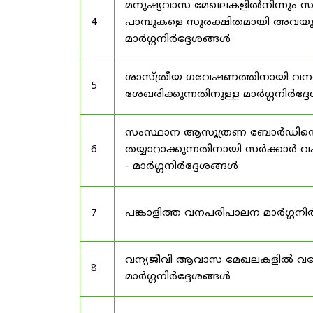
മനുഷ്യവാസ മേഖലകളിൽനിന്നും സർട
4
പാമ്പുകളെ സുരക്ഷിതമായി അവയു
മാർഗ്ഗനിർദ്ദേശങ്ങൾ
ശാസ്ത്രീയ ഗവേഷണത്തിനായി വന
5
ശേഖരിക്കുന്നതിനുള്ള മാർഗ്ഗനിർദ്
സംസ്ഥാന ആസൂത്രണ ബോർഡിൻ്റെ പി
6
തയ്യാറാക്കുന്നതിനായി സർക്കാ
- മാർഗ്ഗനിർദ്ദേശങ്ങൾ
7
പങ്കാളിത്ത വനപരിപാലന മാർഗ്ഗനിർ
വന്യജീവി ആവാസ മേഖലകളിൽ വനേത
8
മാർഗ്ഗനിർദ്ദേശങ്ങൾ