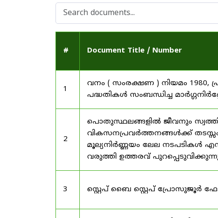
#
Document Title / Number
വനം ( സംരക്ഷണ ) നിയമം 1980, പ
1
പദ്ധതികൾ സംബന്ധിച്ച മാർഗ്ഗനിർദ
പൊതുസ്ഥലങ്ങളിൽ ജീവനും സ്വത്ത
വികസനപ്രവർത്തനങ്ങൾക്ക് തടസ്സം സ
2
മൂല്യനിർണ്ണയം ലേല നടപടികൾ എന്
വരുത്തി ഉത്തരവ് പുറപ്പെടുവിക്കുന്
3
സ്റ്റെപ് ബൈ സ്റ്റെപ് പ്രോസുജൂർ 