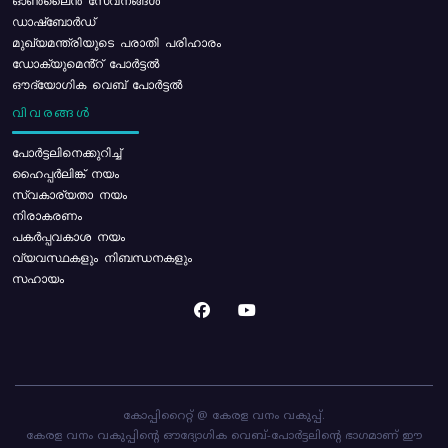
ഓൺലൈൻ സേവനങ്ങൾ
ഡാഷ്ബോർഡ്
മുഖ്യമന്ത്രിയുടെ പരാതി പരിഹാരം
ഡോക്യുമെൻ്റ് പോർട്ടൽ
ഔദ്യോഗിക വെബ് പോർട്ടൽ
വിവരങ്ങൾ
പോര്‍ട്ടലിനെക്കുറിച്ച്
ഹൈപ്പർലിങ്ക് നയം
സ്വകാര്യതാ നയം
നിരാകരണം
പകർപ്പവകാശ നയം
വ്യവസ്ഥകളും നിബന്ധനകളും
സഹായം
കോപ്പിറൈറ്റ് @ കേരള വനം വകുപ്പ്.
കേരള വനം വകുപ്പിന്റെ ഔദ്യോഗിക വെബ്-പോർട്ടലിന്റെ ഭാഗമാണ് ഈ