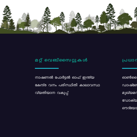
മറ്റ് വെബ്സൈറ്റുകൾ
പ്രധാന
നാഷണൽ പോർട്ടൽ ഓഫ് ഇന്ത്യ
ഓൺലൈ
കേന്ദ്ര വനം പരിസ്ഥിതി കാലാവസ്ഥ
ഡാഷ്ബ
വ്യതിയാന വകുപ്പ്
മുഖ്യമന
ഡോക്യു
ഔദ്യോഗ