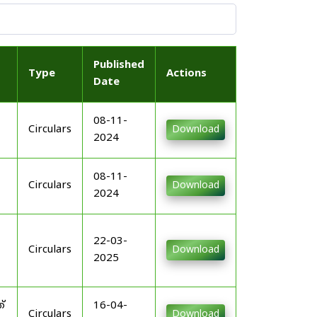
Published
Type
Actions
Date
08-11-
Circulars
Download
2024
08-11-
Circulars
Download
2024
22-03-
Circulars
Download
2025
്
16-04-
Circulars
Download