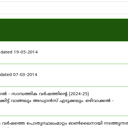
 dated 19-05-2014
dated 07-03-2014
ൽ - സാമ്പത്തിക വർഷത്തിന്റെ (2024-25)
ട്ട് വാങ്ങലും അഡ്വാൻസ് എടുക്കലും. ഒഴിവാക്കൽ -
025 വർഷത്തെ പൊതുസ്ഥലംമാറ്റം ഓൺലൈനായി നടത്തുന്നത