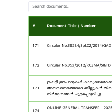
#
Document Title / Number
171
Circular No.38284/Spl.C2/2014/GAD
172
Circular No.353/2012/KCZMA/S&TD 
ട്രഷറി ഇടപാടുകൾ കാര്യക്ഷമമാക്ക
173
അവസാനത്തോടെ ബില്ലുകൾ തിരക്കി
നിർദ്ദേശങ്ങൾ പുറപ്പെടുവിച്ചു.
ONLINE GENERAL TRANSFER - 2
174