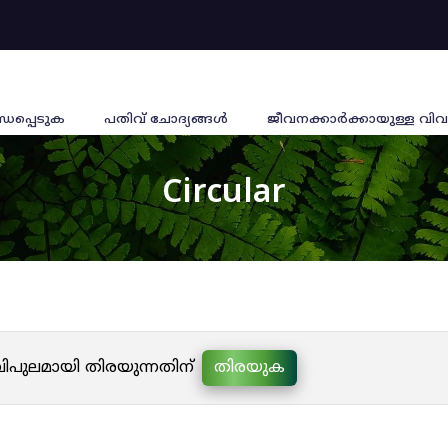
്ധപ്പെടുക
പതിവ് ചോദ്യങ്ങൾ
ജീവനക്കാര്‍ക്കായുള്ള വിവ
Circular
 വിപുലമായി തിരയുന്നതിന്
തിരയുക