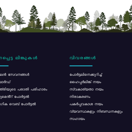
പ്പെട്ട ലിങ്കുകൾ
വിവരങ്ങൾ
ൻ സേവനങ്ങൾ
പോര്‍ട്ടലിനെക്കുറിച്ച്
ോർഡ്
ഹൈപ്പർലിങ്ക് നയം
്ത്രിയുടെ പരാതി പരിഹാരം
സ്വകാര്യതാ നയം
മെൻ്റ് പോർട്ടൽ
നിരാകരണം
ിക വെബ് പോർട്ടൽ
പകർപ്പവകാശ നയം
വ്യവസ്ഥകളും നിബന്ധനകളും
സഹായം