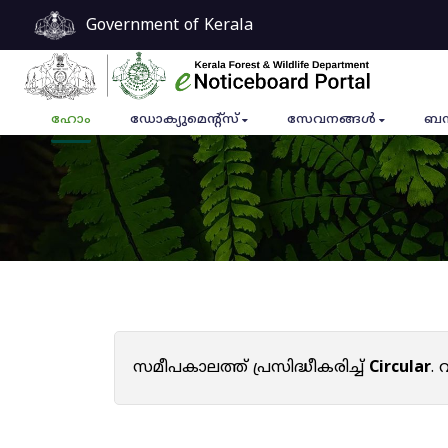
Government of Kerala
ഹോം
ഡോക്യുമെൻ്റ്സ്
സേവനങ്ങൾ
ബന
സമീപകാലത്ത് പ്രസിദ്ധീകരിച്ച്
Circular
.