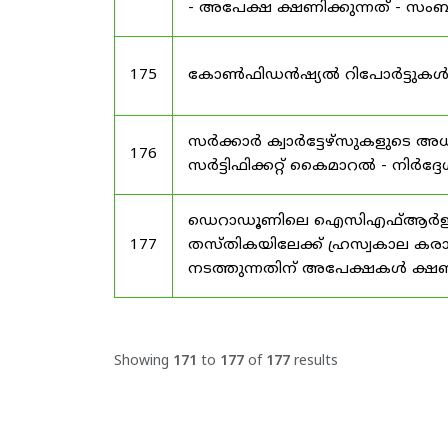
- അപേക്ഷ ക്ഷണിക്കുന്നത് - സംബന്
175
കോൺഫിഡൻഷ്യൽ റിപോർട്ടുകൾ സമർപ
സർക്കാർ ക്വാർട്ടേഴ്സുകളുടെ
176
സർട്ടിഫിക്കറ്റ് കൈമാറൽ - നിർദ്ദ
ഡെറാഡൂണിലെ ഐസിഎഫ്ആർഇ ആസ്ഥ
177
തസ്തികയിലേക്ക് ഹ്രസ്വകാല കര
നടത്തുന്നതിന് അപേക്ഷകൾ ക്ഷണിക
Showing
171
to
177
of
177
results