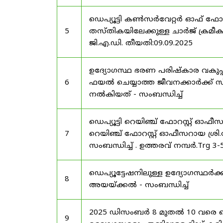
ഡെപ്യൂട്ടി കൺസർവേറ്റർ ഓഫ് ഫോ
5
തസ്തികയിലേക്കുള്ള ചാർജ് ക്രമീകര
ജി.എ.ഡി. തീയതി:09.09.2025
ഉദ്യോഗസ്ഥ ഭരണ പരിഷ്കാര വകുപ്പ്
6
ഫയൽ ചെയ്യാത്ത ജീവനക്കാർക്ക് സ്
നൽകിയത് - സംബന്ധിച്ച്
ഡെപ്യൂട്ടി റെയിഞ്ച് ഫോറസ്റ്റ് ഓഫ
7
റെയിഞ്ച് ഫോറസ്റ്റ് ഓഫീസറായ ശ്രി.
സംബന്ധിച്ച് . ഉത്തരവ് നമ്പർ.Trg 3
ഡെപ്യൂട്ടേഷനിലുള്ള ഉദ്യോഗസ്ഥർക്ക
8
അയയ്ക്കൽ - സംബന്ധിച്ച്
2025 ഡിസംബർ 8 മുതൽ 10 വരെ
9