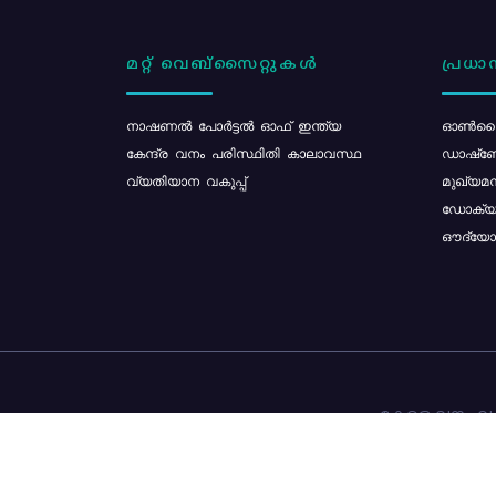
മറ്റ് വെബ്സൈറ്റുകൾ
പ്രധാന
നാഷണൽ പോർട്ടൽ ഓഫ് ഇന്ത്യ
ഓൺലൈ
കേന്ദ്ര വനം പരിസ്ഥിതി കാലാവസ്ഥ
ഡാഷ്ബ
വ്യതിയാന വകുപ്പ്
മുഖ്യമന
ഡോക്യു
ഔദ്യോഗ
കേരള വനം വകു
ഉള്ളടക്ക