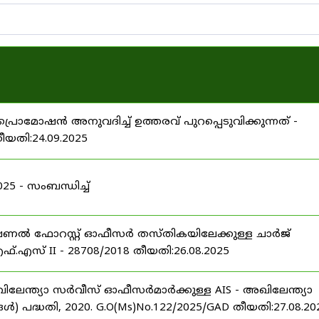
പ്രൊമോഷൻ അനുവദിച്ച് ഉത്തരവ് പുറപ്പെടുവിക്കുന്നത് -
തീയതി:24.09.2025
 - സംബന്ധിച്ച്
ഷണൽ ഫോറസ്റ്റ് ഓഫീസർ തസ്തികയിലേക്കുള്ള ചാർജ്
്.എസ് II - 28708/2018 തീയതി:26.08.2025
ിലേന്ത്യാ സർവീസ് ഓഫീസർമാർക്കുള്ള AIS - അഖിലേന്ത്യാ
പദ്ധതി, 2020. G.O(Ms)No.122/2025/GAD തീയതി:27.08.20