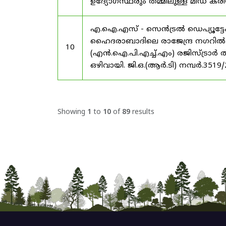
ഉദ്യോഗസ്ഥരും തമ്മിലുള്ള മിഡ
എ.ഐ.എസ് - സെൻട്രൽ ഡെപ്യൂട്ടേഷ
ഹൈദരാബാദിലെ രാജേന്ദ്ര നഗറിൽ നാഷണ
10
(എൻ.ഐ.പി.എച്ച്.എം) രജിസ്ട്രാർ
ഒഴിവായി. ജി.ഒ.(ആർ.ടി) നമ്പർ.3519
Showing
1
to
10
of
89
results