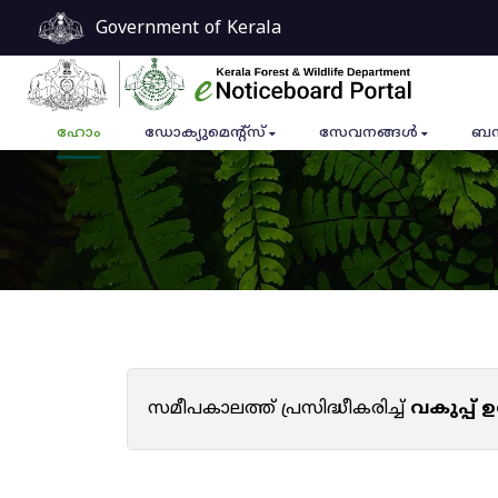
Government of Kerala
ഹോം
ഡോക്യുമെൻ്റ്സ്
സേവനങ്ങൾ
ബന
സമീപകാലത്ത് പ്രസിദ്ധീകരിച്ച്
വകുപ്പ്