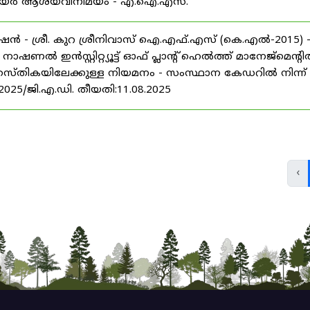
് കരിയർ ആശയവിനിമയം - എ.ഐ.എസ്.
ൻ - ശ്രീ. കുറ ശ്രീനിവാസ് ഐ.എഫ്.എസ് (കെ.എൽ-2015) 
ൽ ഇൻസ്റ്റിറ്റ്യൂട്ട് ഓഫ് പ്ലാന്റ് ഹെൽത്ത് മാനേജ്‌മെന്റ
 തസ്തികയിലേക്കുള്ള നിയമനം - സംസ്ഥാന കേഡറിൽ നിന്ന്
/2025/ജി.എ.ഡി. തീയതി:11.08.2025
‹