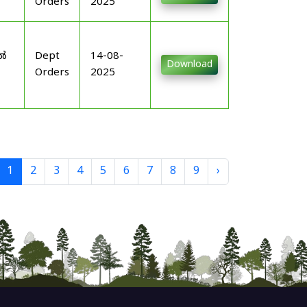
Orders
2025
-
ിൽ
Dept
14-08-
Download
Orders
2025
1
2
3
4
5
6
7
8
9
›