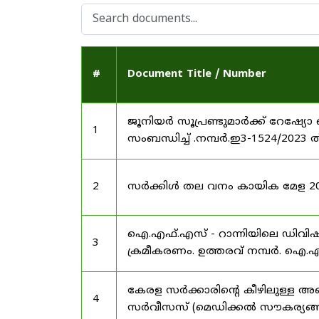
#
Document Title / Number
ജൂനിയർ സൂപ്രണ്ടുമാർക്ക് റേഷ്യോ 
1
സംബന്ധിച്ച് .നമ്പർ.ഇ3-1524/2023 
2
സർക്കിൾ തല വനം കായിക മേള 2025
ഐ.എഫ്.എസ് - റാന്നിയിലെ ഡിവി
3
ക്രമീകരണം. ഉത്തരവ് നമ്പർ. ഐ.എഫ
കേരള സർക്കാരിന്റെ കീഴിലുള്ള അഖ
4
സർവീസസ് (മെഡിക്കൽ സൗകര്യങ്ങൾ) 