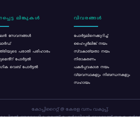
പ്പെട്ട ലിങ്കുകൾ
വിവരങ്ങൾ
ൻ സേവനങ്ങൾ
പോര്‍ട്ടലിനെക്കുറിച്ച്
ോർഡ്
ഹൈപ്പർലിങ്ക് നയം
്ത്രിയുടെ പരാതി പരിഹാരം
സ്വകാര്യതാ നയം
മെൻ്റ് പോർട്ടൽ
നിരാകരണം
ിക വെബ് പോർട്ടൽ
പകർപ്പവകാശ നയം
വ്യവസ്ഥകളും നിബന്ധനകളും
സഹായം
കോപ്പിറൈറ്റ് @ കേരള വനം വകുപ്പ്.
പ്പിന്റെ ഔദ്യോഗിക വെബ്-പോർട്ടലിന്റെ ഭാഗമാണ് ഈ പോർട്ട
ത്തിന്റെ ഉടമസ്ഥാവകാശം കേരള വനം വകുപ്പിനാണ്. പോർട്ടൽ 
ചെയ്തിട്ടുള്ളത്
സി-ഡിറ്റ്
ആണ്.