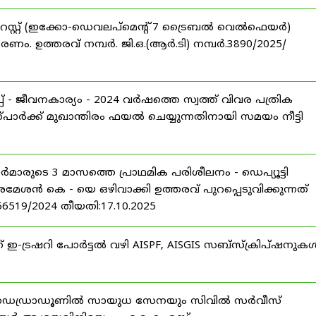
റസ്റ്റ് (ഇക്കോ-ഡെവലപ്മെന്റ് 7 ട്രൈബൽ വെൽഫെയർ)
ണം. ഉത്തരവ് നമ്പർ. ജി.ഒ.(ആർ.ടി) നമ്പർ.3890/2025/
 - ജീവനകാര്യം - 2024 വർഷത്തെ സ്വത്ത് വിവര പത്രിക
പാർക്ക് മുഖാന്തിരം ഫയൽ ചെയ്യുന്നതിനായി സമയം നീട്ടി
ീസർമാരുടെ 3 മാസത്തെ പ്രാഥമിക പരിശീലനം - ഡെപ്യൂട്ടി
രമേശൻ കെ - യെ ഒഴിവാക്കി ഉത്തരവ് പുറപ്പെടുവിക്കുന്നത്
-56519/2024 തീയതി:17.10.2025
് ഇ-ട്രഷറി പോർട്ടൽ വഴി AISPF, AISGIS സബ്‌സ്‌ക്രിപ്‌ഷനുക
 ഡെഡ്രാഡൂണിൽ സായുധ സേനയും സിവിൽ സർവീസ്