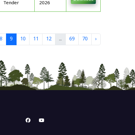
Tender
2026
8
9
10
11
12
...
69
70
›