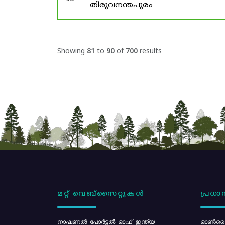
തിരുവനന്തപുരം
Showing
81
to
90
of
700
results
മറ്റ് വെബ്സൈറ്റുകൾ
പ്രധാന
നാഷണൽ പോർട്ടൽ ഓഫ് ഇന്ത്യ
ഓൺലൈ