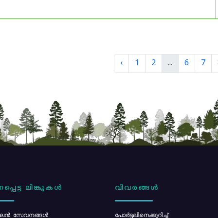
‹
1
2
...
6
7
പ്പെട്ട ലിങ്കുകൾ
വിവരങ്ങൾ
ൻ സേവനങ്ങൾ
പോര്‍ട്ടലിനെക്കുറിച്ച്