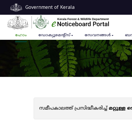
Government of Kerala
ഹോം
ഡോക്യുമെൻ്റ്സ്
സേവനങ്ങൾ
ബന
സമീപകാലത്ത് പ്രസിദ്ധീകരിച്ച്
മറ്റുള്