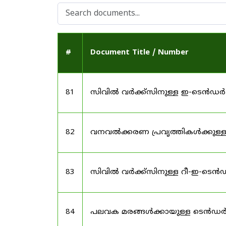
#
Document Title / Number
81
സിവിൽ വർക്ക്സിനുള്ള ഇ-ടെൻഡർ
82
വനവൽക്കരണ പ്രവൃത്തികൾക്കുള്
83
സിവിൽ വർക്ക്സിനുള്ള റീ-ഇ-ടെ
84
പലവക മരങ്ങൾക്കായുള്ള ടെൻഡർ 