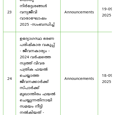
പൊതു
നിർദ്ദേശങ്ങൾ
19-09-
23
വന്യജീവി
Announcements
2025
വാരാഘോഷം
2025 -സംബന്ധിച്ച്
ഉദ്യോഗസ്ഥ ഭരണ
പരിഷ്കാര വകുപ്പ്
- ജീവനകാര്യം -
2024 വർഷത്തെ
സ്വത്ത് വിവര
പത്രിക ഫയൽ
ചെയ്യാത്ത
18-09-
24
Announcements
ജീവനക്കാർക്ക്
2025
സ്പാർക്ക്
മുഖാന്തിരം ഫയൽ
ചെയ്യുന്നതിനായി
സമയം നീട്ടി
നൽകിയത് -