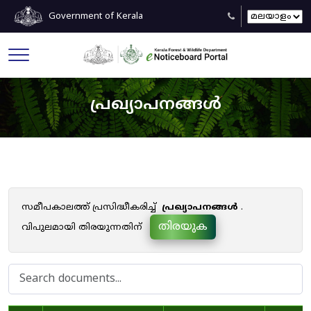
Government of Kerala
പ്രഖ്യാപനങ്ങൾ
സമീപകാലത്ത് പ്രസിദ്ധീകരിച്ച്
പ്രഖ്യാപനങ്ങൾ
.
തിരയുക
വിപുലമായി തിരയുന്നതിന്