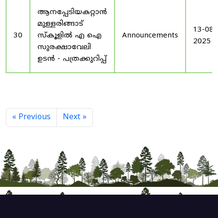
ആനപ്പേടിയകറ്റാൻ
മുള്ളരിങ്ങാട്
13-08-
30
സ്കൂളിൽ എ ഐ
Announcements
2025
സുരക്ഷാവേലി
ഉടൻ - പത്രക്കുറിപ്പ്
« Previous
Next »