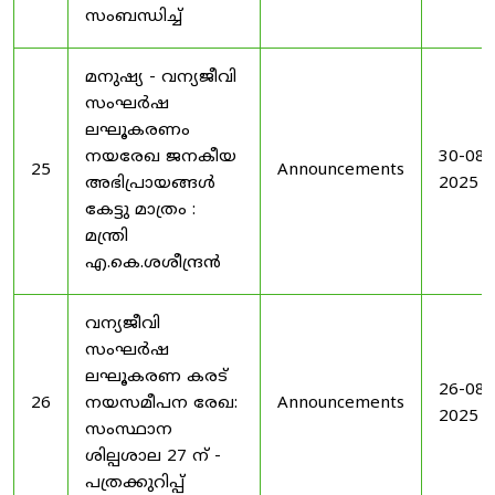
സംബന്ധിച്ച്
മനുഷ്യ - വന്യജീവി
സംഘർഷ
ലഘൂകരണം
നയരേഖ ജനകീയ
30-08-
25
Announcements
അഭിപ്രായങ്ങൾ
2025
കേട്ടു മാത്രം :
മന്ത്രി
എ.കെ.ശശീന്ദ്രൻ
വന്യജീവി
സംഘർഷ
ലഘൂകരണ കരട്
26-08-
26
നയസമീപന രേഖ:
Announcements
2025
സംസ്ഥാന
ശില്പശാല 27 ന് -
പത്രക്കുറിപ്പ്