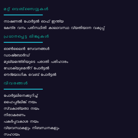
മറ്റ് വെബ്സൈറ്റുകൾ
നാഷണൽ പോർട്ടൽ ഓഫ് ഇന്ത്യ
കേന്ദ്ര വനം പരിസ്ഥിതി കാലാവസ്ഥ വ്യതിയാന വകുപ്പ്
പ്രധാനപ്പെട്ട ലിങ്കുകൾ
ഓൺലൈൻ സേവനങ്ങൾ
ഡാഷ്ബോർഡ്
മുഖ്യമന്ത്രിയുടെ പരാതി പരിഹാരം
ഡോക്യുമെൻ്റ് പോർട്ടൽ
ഔദ്യോഗിക വെബ് പോർട്ടൽ
വിവരങ്ങൾ
പോര്‍ട്ടലിനെക്കുറിച്ച്
ഹൈപ്പർലിങ്ക് നയം
സ്വകാര്യതാ നയം
നിരാകരണം
പകർപ്പവകാശ നയം
വ്യവസ്ഥകളും നിബന്ധനകളും
സഹായം