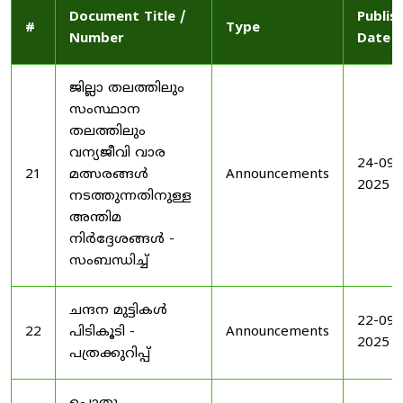
Document Title /
Publis
#
Type
Number
Date
ജില്ലാ തലത്തിലും
സംസ്ഥാന
തലത്തിലും
വന്യജീവി വാര
24-09-
21
മത്സരങ്ങൾ
Announcements
2025
നടത്തുന്നതിനുള്ള
അന്തിമ
നിർദ്ദേശങ്ങൾ -
സംബന്ധിച്ച്
ചന്ദന മുട്ടികൾ
22-09-
22
പിടികൂടി -
Announcements
2025
പത്രക്കുറിപ്പ്