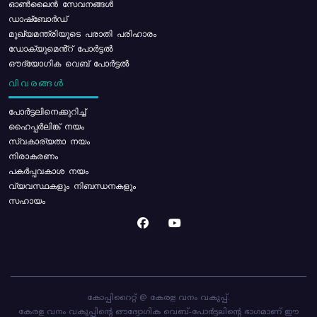
ഓൺലൈൻ സേവനങ്ങൾ
ഡാഷ്ബോർഡ്
മുഖ്യമന്ത്രിയുടെ പരാതി പരിഹാരം
ഡോക്യുമെൻ്റ് പോർട്ടൽ
ഔദ്യോഗിക വെബ് പോർട്ടൽ
വിവരങ്ങൾ
പോര്‍ട്ടലിനെക്കുറിച്ച്
ഹൈപ്പർലിങ്ക് നയം
സ്വകാര്യതാ നയം
നിരാകരണം
പകർപ്പവകാശ നയം
വ്യവസ്ഥകളും നിബന്ധനകളും
സഹായം
കോപ്പിറൈറ്റ് @ കേരള വനം വകുപ്പ്.
കേരള വനം വകുപ്പിന്റെ ഔദ്യോഗിക വെബ്-പോർട്ടലിന്റെ ഭാഗമാണ് ഈ