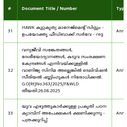
#
Document Title / Number
Type
HAWK കുറ്റകൃത്യ മാനേജ്മെന്റ് സിസ്റ്റം -
31
Anno
ഉപയോക്തൃ ഫീഡ്‌ബാക്ക് സർവേ - reg
വന്യജീവി സങ്കേതങ്ങൾ,
ദേശീയോദ്യാനങ്ങൾ, കടുവ സംരക്ഷണ
കേന്ദ്രങ്ങൾ എന്നിവയ്ക്കുള്ളിൽ
32
വാണിജ്യ സിനിമ അല്ലെങ്കിൽ ടെലിവിഷൻ
Anno
സീരിയൽ ഷൂട്ടിംഗുകൾ നിരോധിക്കൽ.
G.O(Rt)No.363/2025/F&WLD
തീയതി:26.08.2025
യുവ എഴുത്തുകാർക്കുള്ള പ്രകൃതി പഠന
33
ക്യാമ്പിന് അപേക്ഷകൾ ക്ഷണിക്കുന്നു -
Anno
പത്രക്കുറിപ്പ്