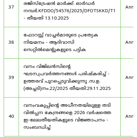
രജിസ്ട്രേഷൻ മാർക്ക്. ഓർഡർ
37
Anno
നമ്പർ.KFDDO/54576/2025/DFOTSKKD/T1
- തീയതി 13.10.2025
ഫോറസ്റ്റ് വാച്ചർമാരുടെ പ്രത്യേക
38
നിയമനം - ആദിവാസി
Anno
സെറ്റിൽമെന്റുകളുടെ പട്ടിക
വനം വിജിലൻസിന്റെ
ഘടന,പ്രവർത്തനങ്ങൾ പരിഷ്കരിച്ച് -
39
Anno
ഉത്തരവ് പുറപ്പെടുവിക്കുന്നു .സ.ഉ.
(അച്ചടി)നം.22/2025 തീയതി:29.11.2025
വനംവകുപ്പിന്റെ അധീനതയിലുള്ള തടി
വിൽപ്പന കേന്ദ്രങ്ങളെ 2026 വർഷത്തെ
40
Anno
ഇ-ലേലതീയതികളുടെ വിജ്ഞാപനം -
സംബന്ധിച്ച്