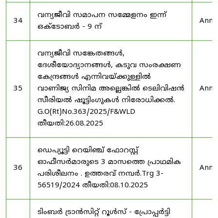
വന്യജീവി സമാപന സമ്മേളനം ഇന്ന്
34
Anno
ഒക്ടോബർ - 9 ന്
വന്യജീവി സങ്കേതങ്ങൾ,
ദേശീയോദ്യാനങ്ങൾ, കടുവ സംരക്ഷണ
കേന്ദ്രങ്ങൾ എന്നിവയ്ക്കുള്ളിൽ
35
വാണിജ്യ സിനിമ അല്ലെങ്കിൽ ടെലിവിഷൻ
Anno
സീരിയൽ ഷൂട്ടിംഗുകൾ നിരോധിക്കൽ.
G.O(Rt)No.363/2025/F&WLD
തീയതി:26.08.2025
ഡെപ്യൂട്ടി റെയിഞ്ച് ഫോറസ്റ്റ്
ഓഫീസർമാരുടെ 3 മാസത്തെ പ്രാഥമിക
36
Anno
പരിശീലനം . ഉത്തരവ് നമ്പർ.Trg 3-
56519/2024 തീയതി:08.10.2025
ടിംബർ ട്രാൻസിറ്റ് റൂൾസ് - പ്രോപ്പർട്ടി