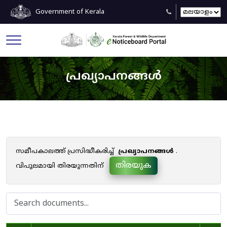
Government of Kerala
പ്രഖ്യാപനങ്ങൾ
സമീപകാലത്ത് പ്രസിദ്ധീകരിച്ച്
പ്രഖ്യാപനങ്ങൾ
.
തിരയുക
വിപുലമായി തിരയുന്നതിന്