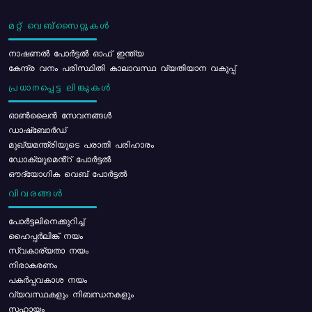
മറ്റ് വെബ്സൈറ്റുകൾ
നാഷണൽ പോർട്ടൽ ഓഫ് ഇന്ത്യ
കേന്ദ്ര വനം പരിസ്ഥിതി കാലാവസ്ഥ വ്യതിയാന വകുപ്പ്
പ്രധാനപ്പെട്ട ലിങ്കുകൾ
ഓൺലൈൻ സേവനങ്ങൾ
ഡാഷ്ബോർഡ്
മുഖ്യമന്ത്രിയുടെ പരാതി പരിഹാരം
ഡോക്യുമെൻ്റ് പോർട്ടൽ
ഔദ്യോഗിക വെബ് പോർട്ടൽ
വിവരങ്ങൾ
പോര്‍ട്ടലിനെക്കുറിച്ച്
ഹൈപ്പർലിങ്ക് നയം
സ്വകാര്യതാ നയം
നിരാകരണം
പകർപ്പവകാശ നയം
വ്യവസ്ഥകളും നിബന്ധനകളും
സഹായം