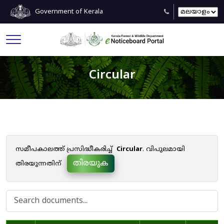
Government of Kerala
Circular
സമീപകാലത്ത് പ്രസിദ്ധീകരിച്ച്
Circular
. വിപുലമായി
തിരയുക
തിരയുന്നതിന്