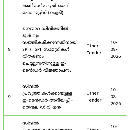
കൺസർവേറ്റർ ഓഫ്
ഫോറസ്റ്റ്സ് (ഐടി)
നെന്മാറ ഡിവിഷനിൽ
ടൂൾ റൂം
സജ്ജീകരിക്കുന്നതിനായി
10-
Other
8
SPF/HSPF സാമഗ്രികൾ
08-
Tender
വിതരണം
2026
ചെയ്യുന്നതിനുള്ള ഇ-
ടെൻഡർ വിജ്ഞാപനം.
സിവിൽ
10-
പ്രവൃത്തികൾക്കായുള്ള
Other
9
08-
ഇ-ടെൻഡർ അറിയിപ്പ് -
Tender
2026
തെന്മല ഡിവിഷൻ
സിവിൽ
10-