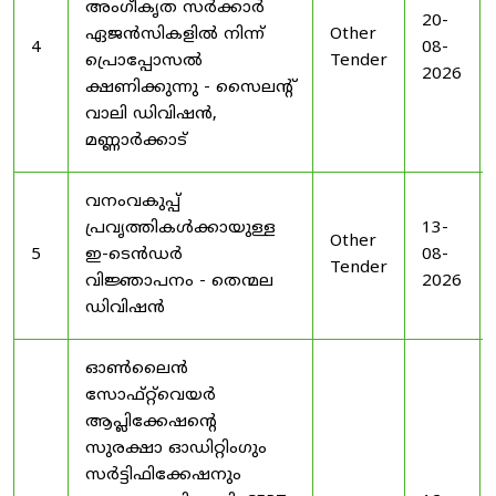
അംഗീകൃത സർക്കാർ
20-
ഏജൻസികളിൽ നിന്ന്
Other
4
08-
പ്രൊപ്പോസൽ
Tender
2026
ക്ഷണിക്കുന്നു - സൈലന്റ്
വാലി ഡിവിഷൻ,
മണ്ണാർക്കാട്
വനംവകുപ്പ്
പ്രവൃത്തികൾക്കായുള്ള
13-
Other
5
ഇ-ടെൻഡർ
08-
Tender
വിജ്ഞാപനം - തെന്മല
2026
ഡിവിഷൻ
ഓൺലൈൻ
സോഫ്റ്റ്‌വെയർ
ആപ്ലിക്കേഷന്റെ
സുരക്ഷാ ഓഡിറ്റിംഗും
സർട്ടിഫിക്കേഷനും