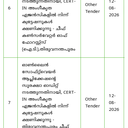
നടത്തുന്നതിനായി, CERT-
12-
Other
6
IN അംഗീകൃത
08-
Tender
ഏജൻസികളിൽ നിന്ന്
2026
ക്വട്ടേഷനുകൾ
ക്ഷണിക്കുന്നു - ചീഫ്
കൺസർവേറ്റർ ഓഫ്
ഫോറസ്റ്റ്സ്
(ഐ.ടി.),തിരുവനന്തപുരം
ഓൺലൈൻ
സോഫ്റ്റ്‌വെയർ
ആപ്ലിക്കേഷന്റെ
സുരക്ഷാ ഓഡിറ്റ്
നടത്തുന്നതിനായി, CERT-
12-
IN അംഗീകൃത
Other
7
08-
ഏജൻസികളിൽ നിന്ന്
Tender
2026
ക്വട്ടേഷനുകൾ
ക്ഷണിക്കുന്നു -
തിരുവനന്തപുരം ചീഫ്