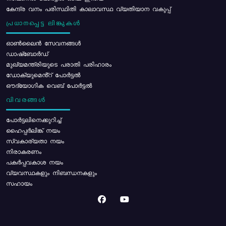
കേന്ദ്ര വനം പരിസ്ഥിതി കാലാവസ്ഥ വ്യതിയാന വകുപ്പ്
പ്രധാനപ്പെട്ട ലിങ്കുകൾ
ഓൺലൈൻ സേവനങ്ങൾ
ഡാഷ്ബോർഡ്
മുഖ്യമന്ത്രിയുടെ പരാതി പരിഹാരം
ഡോക്യുമെൻ്റ് പോർട്ടൽ
ഔദ്യോഗിക വെബ് പോർട്ടൽ
വിവരങ്ങൾ
പോര്‍ട്ടലിനെക്കുറിച്ച്
ഹൈപ്പർലിങ്ക് നയം
സ്വകാര്യതാ നയം
നിരാകരണം
പകർപ്പവകാശ നയം
വ്യവസ്ഥകളും നിബന്ധനകളും
സഹായം