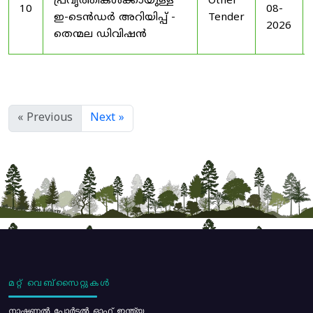
പ്രവൃത്തികൾക്കായുള്ള
Other
10
08-
ഇ-ടെൻഡർ അറിയിപ്പ് -
Tender
2026
തെന്മല ഡിവിഷൻ
« Previous
Next »
മറ്റ് വെബ്സൈറ്റുകൾ
നാഷണൽ പോർട്ടൽ ഓഫ് ഇന്ത്യ