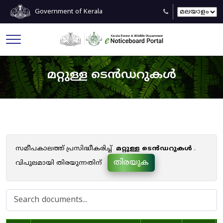
Government of Kerala
മറ്റുള്ള ടെൻഡറുകൾ
സമീപകാലത്ത് പ്രസിദ്ധീകരിച്ച്
മറ്റുള്ള ടെൻഡറുകൾ
.
തിരയുക
വിപുലമായി തിരയുന്നതിന്