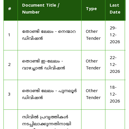
Document Title /
Last
#
Type
Number
Date
29-
തോണ്ടി ലേലം - നെന്മാറ
Other
1
12-
ഡിവിഷൻ
Tender
2026
22-
തൊണ്ടി ഇ-ലേലം -
Other
2
12-
വാഴച്ചാൽ ഡിവിഷൻ
Tender
2026
18-
തൊണ്ടി ലേലം - പുനലൂർ
Other
3
12-
ഡിവിഷൻ
Tender
2026
സിവിൽ പ്രവൃത്തികൾ
നടപ്പിലാക്കുന്നതിനായി