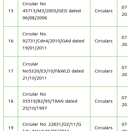
Circular No
07-1
15
45713/M3/2005/GED dated
Circulars
202
06/08/2006
Circular No.
07-1
16
92731/Cdn4/2010/GAd dated
Circulars
202
19/01/2011
Circular
07-1
17
No5320/E3/10/F&WLD dated
Circulars
202
21/10/2011
Circular No
07-1
18
35519/B2/95/TRAN dated
Circulars
202
25/10/1997
Circular No. 22831/G3/11/G
07-1
19
Circulars