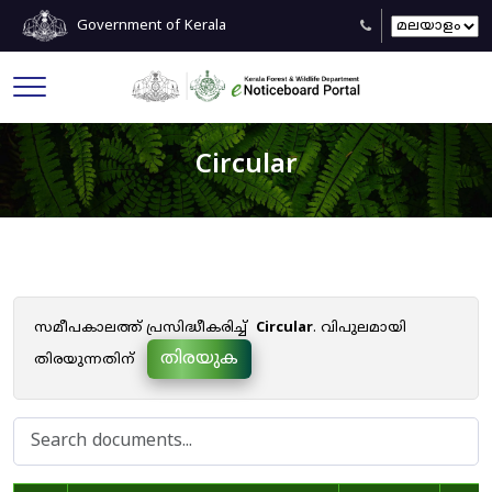
Government of Kerala
Circular
സമീപകാലത്ത് പ്രസിദ്ധീകരിച്ച്
Circular
. വിപുലമായി
തിരയുക
തിരയുന്നതിന്