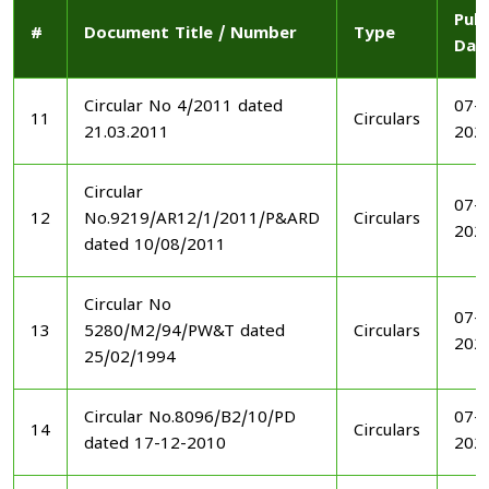
Publ
#
Document Title / Number
Type
Dat
Circular No 4/2011 dated
07-1
11
Circulars
21.03.2011
202
Circular
07-1
12
No.9219/AR12/1/2011/P&ARD
Circulars
202
dated 10/08/2011
Circular No
07-1
13
5280/M2/94/PW&T dated
Circulars
202
25/02/1994
Circular No.8096/B2/10/PD
07-1
14
Circulars
dated 17-12-2010
202