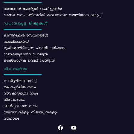
നാഷണൽ പോർട്ടൽ ഓഫ് ഇന്ത്യ
കേന്ദ്ര വനം പരിസ്ഥിതി കാലാവസ്ഥ വ്യതിയാന വകുപ്പ്
പ്രധാനപ്പെട്ട ലിങ്കുകൾ
ഓൺലൈൻ സേവനങ്ങൾ
ഡാഷ്ബോർഡ്
മുഖ്യമന്ത്രിയുടെ പരാതി പരിഹാരം
ഡോക്യുമെൻ്റ് പോർട്ടൽ
ഔദ്യോഗിക വെബ് പോർട്ടൽ
വിവരങ്ങൾ
പോര്‍ട്ടലിനെക്കുറിച്ച്
ഹൈപ്പർലിങ്ക് നയം
സ്വകാര്യതാ നയം
നിരാകരണം
പകർപ്പവകാശ നയം
വ്യവസ്ഥകളും നിബന്ധനകളും
സഹായം