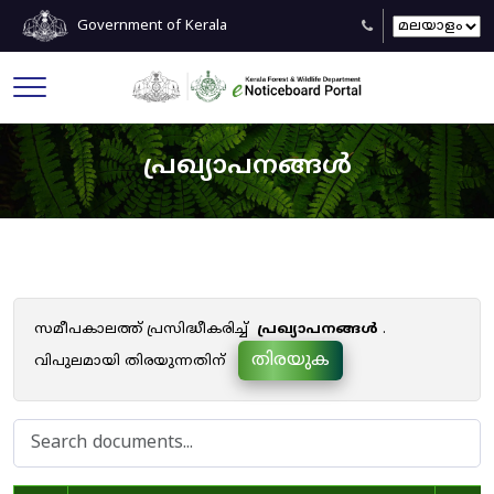
Government of Kerala
പ്രഖ്യാപനങ്ങൾ
സമീപകാലത്ത് പ്രസിദ്ധീകരിച്ച്
പ്രഖ്യാപനങ്ങൾ
.
തിരയുക
വിപുലമായി തിരയുന്നതിന്