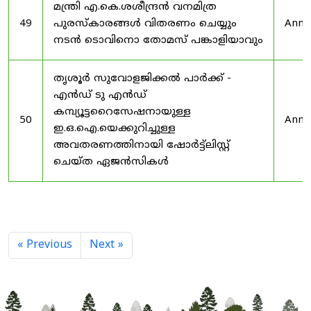
മന്ത്രി എ.കെ.ശശീന്ദ്രൻ വനമിത്ര
49
പുരസ്‌കാരങ്ങൾ വിതരണം ചെയ്യും
Anno
നടൻ ടൊവിനൊ തോമസ് പങ്കാളിയാവും
തൃശൂർ സുവോളജിക്കൽ പാർക്ക് -
എൻഡ് ടു എൻഡ്
കമ്പ്യൂട്ടറൈസേഷനായുള്ള
50
Anno
ഇ.ഒ.ഐ.യെക്കുറിച്ചുള്ള
അവതരണത്തിനായി ഷോർട്ട്‌ലിസ്റ്റ്
ചെയ്ത ഏജൻസികൾ
« Previous
Next »