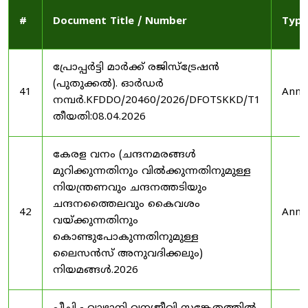
#
Document Title / Number
Type
പ്രോപ്പർട്ടി മാർക്ക് രജിസ്ട്രേഷൻ
(പുതുക്കൽ). ഓർഡർ
41
Anno
നമ്പർ.KFDDO/20460/2026/DFOTSKKD/T1
തീയതി:08.04.2026
കേരള വനം (ചന്ദനമരങ്ങൾ
മുറിക്കുന്നതിനും വിൽക്കുന്നതിനുമുള്ള
നിയന്ത്രണവും ചന്ദനത്തടിയും
ചന്ദനത്തൈലവും കൈവശം
42
Anno
വയ്ക്കുന്നതിനും
കൊണ്ടുപോകുന്നതിനുമുള്ള
ലൈസൻസ് അനുവദിക്കലും)
നിയമങ്ങൾ.2026