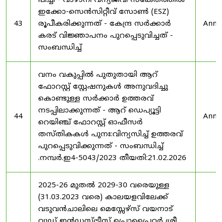
പീച്ചി - വാഴാനി വന്യജീവി സങ്കേതത്തിൽ
ഇക്കോ-സെൻസിറ്റീവ് സോൺ (ESZ)
43
രൂപീകരിക്കുന്നത് - കേന്ദ്ര സർക്കാർ
Anno
കരട് വിജ്ഞാപനം പുറപ്പെടുവിച്ചത് -
സംബന്ധിച്ച്
വനം വകുപ്പിൽ പുതുതായി ആറ്
ഫോറസ്റ്റ് സ്റ്റേഷനുകൾ അനുവദിച്ചു
കൊണ്ടുള്ള സർക്കാർ ഉത്തരവ്
നടപ്പിലാക്കുന്നത് - ആറ് ഡെപ്യൂട്ടി
44
Anno
റെയിഞ്ച് ഫോറസ്റ്റ് ഓഫീസർ
തസ്തികകൾ പുനഃ:വിന്യസിച്ച് ഉത്തരവ്
പുറപ്പെടുവിക്കുന്നത് - സംബന്ധിച്ച്
.നമ്പർ.ഇ4-5043/2023 തീയതി:21.02.2026
2025-26 മുതൽ 2029-30 വരെയുള്ള
(31.03.2023 വരെ) കാലയളവിലേക്ക്
വടുവൻചാലിലെ മെസ്സേഴ്സ് വയനാട്
വുഡ് ഇൻഡസ്ട്രീസ് പ്രൊപ്രൈറ്റർ ശ്രീ.