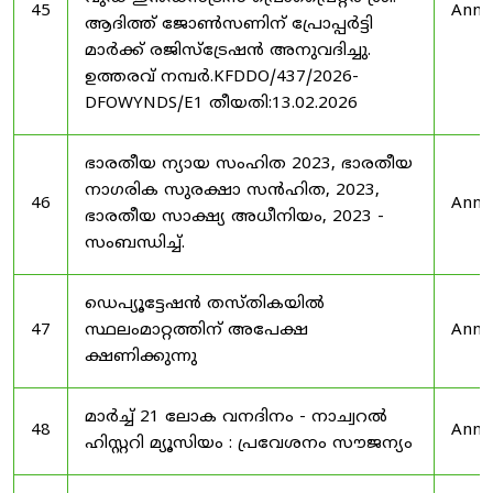
45
Anno
ആദിത്ത് ജോൺസണിന് പ്രോപ്പർട്ടി
മാർക്ക് രജിസ്ട്രേഷൻ അനുവദിച്ചു.
ഉത്തരവ് നമ്പർ.KFDDO/437/2026-
DFOWYNDS/E1 തീയതി:13.02.2026
ഭാരതീയ ന്യായ സംഹിത 2023, ഭാരതീയ
നാഗരിക സുരക്ഷാ സൻഹിത, 2023,
46
Anno
ഭാരതീയ സാക്ഷ്യ അധീനിയം, 2023 -
സംബന്ധിച്ച്.
ഡെപ്യൂട്ടേഷൻ തസ്തികയിൽ
47
സ്ഥലംമാറ്റത്തിന് അപേക്ഷ
Anno
ക്ഷണിക്കുന്നു
മാർച്ച് 21 ലോക വനദിനം - നാച്വറൽ
48
Anno
ഹിസ്റ്ററി മ്യൂസിയം : പ്രവേശനം സൗജന്യം