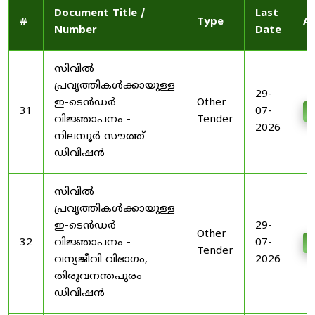
Document Title /
Last
#
Type
Ac
Number
Date
സിവിൽ
പ്രവൃത്തികൾക്കായുള്ള
29-
ഇ-ടെൻഡർ
Other
31
07-
D
വിജ്ഞാപനം -
Tender
2026
നിലമ്പൂർ സൗത്ത്
ഡിവിഷൻ
സിവിൽ
പ്രവൃത്തികൾക്കായുള്ള
ഇ-ടെൻഡർ
29-
Other
32
വിജ്ഞാപനം -
07-
D
Tender
വന്യജീവി വിഭാഗം,
2026
തിരുവനന്തപുരം
ഡിവിഷൻ