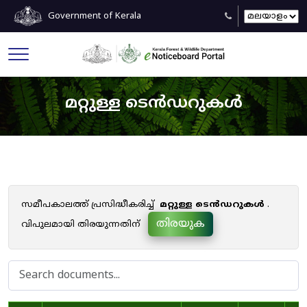
Government of Kerala
മറ്റുള്ള ടെൻഡറുകൾ
സമീപകാലത്ത് പ്രസിദ്ധീകരിച്ച്
മറ്റുള്ള ടെൻഡറുകൾ
.
തിരയുക
വിപുലമായി തിരയുന്നതിന്