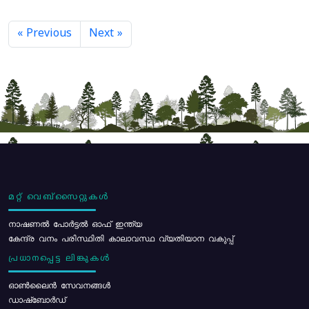
« Previous
Next »
മറ്റ് വെബ്സൈറ്റുകൾ
നാഷണൽ പോർട്ടൽ ഓഫ് ഇന്ത്യ
കേന്ദ്ര വനം പരിസ്ഥിതി കാലാവസ്ഥ വ്യതിയാന വകുപ്പ്
പ്രധാനപ്പെട്ട ലിങ്കുകൾ
ഓൺലൈൻ സേവനങ്ങൾ
ഡാഷ്ബോർഡ്