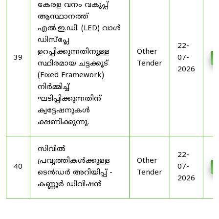
കേരള വനം വകുപ്പ്
ആസ്ഥാനത്ത്
എൽ.ഇ.ഡി. (LED) വാൾ
ഡിസ്‌പ്ലേ
22-
ഉറപ്പിക്കുന്നതിനുള്ള
Other
39
07-
D
സ്ഥിരമായ ചട്ടക്കൂട്
Tender
2026
(Fixed Framework)
നിർമ്മിച്ച്
ഘടിപ്പിക്കുന്നതിന്
ക്വട്ടേഷനുകൾ
ക്ഷണിക്കുന്നു.
സിവിൽ
22-
പ്രവൃത്തികൾക്കുള്ള
Other
40
07-
D
ടെൻഡർ അറിയിപ്പ് -
Tender
2026
കണ്ണൂർ ഡിവിഷൻ