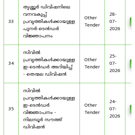
തൃശ്ശൂർ ഡിവിഷനിലെ
വനവകുപ്പ്
28-
Other
33
പ്രവൃത്തികൾക്കായുള്ള
07-
D
Tender
പുനർ-ടെൻഡർ
2026
വിജ്ഞാപനം
സിവിൽ
25-
പ്രവൃത്തികൾക്കായുള്ള
Other
34
07-
D
ഇ-ടെൻഡർ അറിയിപ്പ്
Tender
2026
- തെന്മല ഡിവിഷൻ
സിവിൽ
പ്രവൃത്തികൾക്കായുള്ള
24-
ഇ-ടെൻഡർ
Other
35
07-
D
വിജ്ഞാപനം -
Tender
2026
നിലമ്പൂർ സൗത്ത്
ഡിവിഷൻ