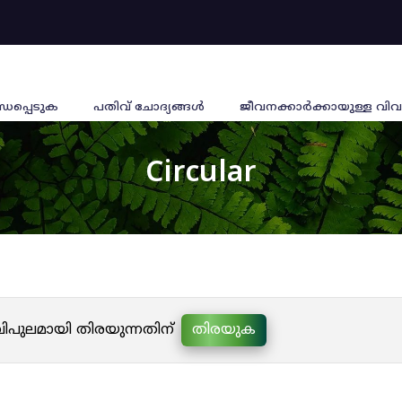
്ധപ്പെടുക
പതിവ് ചോദ്യങ്ങൾ
ജീവനക്കാര്‍ക്കായുള്ള വിവ
Circular
 വിപുലമായി തിരയുന്നതിന്
തിരയുക