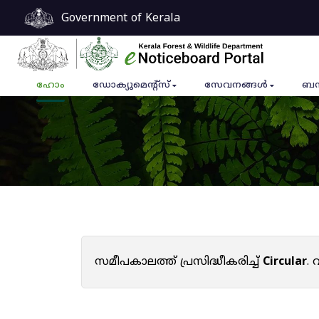
Government of Kerala
ഹോം
ഡോക്യുമെൻ്റ്സ്
സേവനങ്ങൾ
ബന
സമീപകാലത്ത് പ്രസിദ്ധീകരിച്ച്
Circular
.