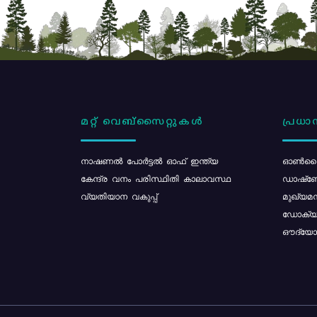
മറ്റ് വെബ്സൈറ്റുകൾ
പ്രധാന
നാഷണൽ പോർട്ടൽ ഓഫ് ഇന്ത്യ
ഓൺലൈ
കേന്ദ്ര വനം പരിസ്ഥിതി കാലാവസ്ഥ
ഡാഷ്ബ
വ്യതിയാന വകുപ്പ്
മുഖ്യമന
ഡോക്യു
ഔദ്യോഗ