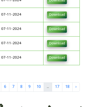
07-11-2024
Download
07-11-2024
Download
07-11-2024
Download
07-11-2024
Download
07-11-2024
Download
6
7
8
9
10
...
17
18
›