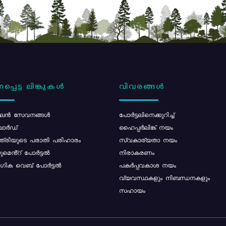
പ്പെട്ട ലിങ്കുകൾ
വിവരങ്ങൾ
ൻ സേവനങ്ങൾ
പോര്‍ട്ടലിനെക്കുറിച്ച്
ോർഡ്
ഹൈപ്പർലിങ്ക് നയം
്ത്രിയുടെ പരാതി പരിഹാരം
സ്വകാര്യതാ നയം
മെൻ്റ് പോർട്ടൽ
നിരാകരണം
ിക വെബ് പോർട്ടൽ
പകർപ്പവകാശ നയം
വ്യവസ്ഥകളും നിബന്ധനകളും
സഹായം