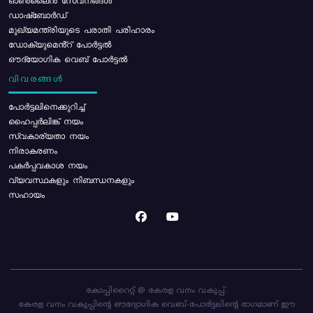
ഓൺലൈൻ സേവനങ്ങൾ
ഡാഷ്ബോർഡ്
മുഖ്യമന്ത്രിയുടെ പരാതി പരിഹാരം
ഡോക്യുമെൻ്റ് പോർട്ടൽ
ഔദ്യോഗിക വെബ് പോർട്ടൽ
വിവരങ്ങൾ
പോര്‍ട്ടലിനെക്കുറിച്ച്
ഹൈപ്പർലിങ്ക് നയം
സ്വകാര്യതാ നയം
നിരാകരണം
പകർപ്പവകാശ നയം
വ്യവസ്ഥകളും നിബന്ധനകളും
സഹായം
കോപ്പിറൈറ്റ് @ കേരള വനം വകുപ്പ്.
കേരള വനം വകുപ്പിന്റെ ഔദ്യോഗിക വെബ്-പോർട്ടലിന്റെ ഭാഗമാണ് ഈ