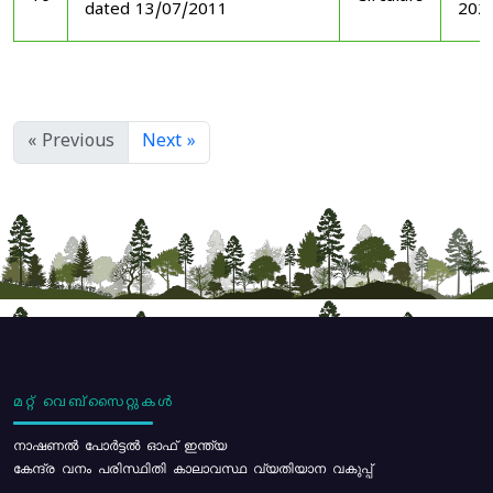
dated 13/07/2011
202
« Previous
Next »
മറ്റ് വെബ്സൈറ്റുകൾ
നാഷണൽ പോർട്ടൽ ഓഫ് ഇന്ത്യ
കേന്ദ്ര വനം പരിസ്ഥിതി കാലാവസ്ഥ വ്യതിയാന വകുപ്പ്