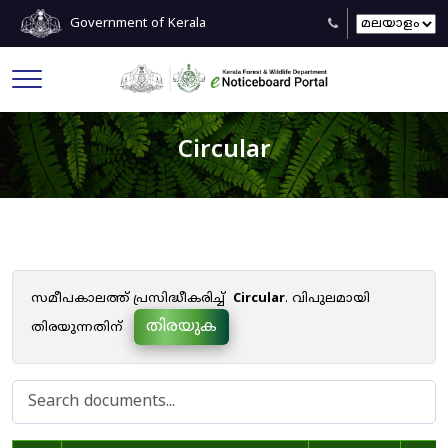
Government of Kerala
Circular
സമീപകാലത്ത് പ്രസിദ്ധീകരിച്ച്
Circular
. വിപുലമായി
തിരയുക
തിരയുന്നതിന്