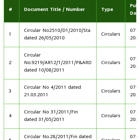
Publ
#
Document Title / Number
Type
Dat
Circular No2510/D1/2010/Sta
07-1
1
Circulars
dated 26/05/2010
202
Circular
07-1
2
No.9219/AR12/1/2011/P&ARD
Circulars
202
dated 10/08/2011
Circular No 4/2011 dated
07-1
3
Circulars
21.03.2011
202
Circular No 31/2011/Fin
07-1
4
Circulars
dated 31/05/2011
202
Circular No.28/2011/Fin dated
07-1