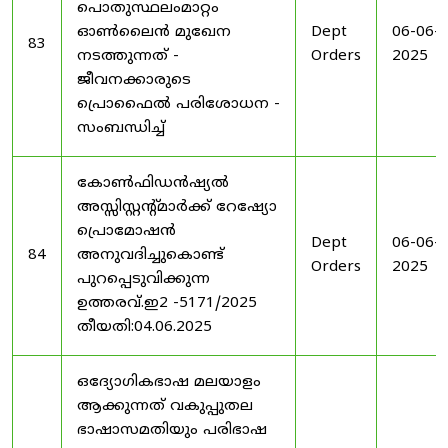
പൊതുസ്ഥലംമാറ്റം
ഓൺലൈൻ മുഖേന
Dept
06-06-
83
നടത്തുന്നത് -
Orders
2025
ജീവനക്കാരുടെ
പ്രൊഫൈൽ പരിശോധന -
സംബന്ധിച്ച്
കോൺഫിഡൻഷ്യൽ
അസ്സിസ്റ്റന്റ്മാർക്ക് റേഷ്യോ
പ്രൊമോഷൻ
Dept
06-06-
84
അനുവദിച്ചുകൊണ്ട്
Orders
2025
പുറപ്പെടുവിക്കുന്ന
ഉത്തരവ്.ഇ2 -5171/2025
തീയതി:04.06.2025
ഒദ്യോഗികഭാഷ മലയാളം
ആക്കുന്നത് വകുപ്പുതല
ഭാഷാസമതിയും പരിഭാഷ