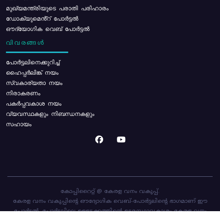
മുഖ്യമന്ത്രിയുടെ പരാതി പരിഹാരം
ഡോക്യുമെൻ്റ് പോർട്ടൽ
ഔദ്യോഗിക വെബ് പോർട്ടൽ
വിവരങ്ങൾ
പോര്‍ട്ടലിനെക്കുറിച്ച്
ഹൈപ്പർലിങ്ക് നയം
സ്വകാര്യതാ നയം
നിരാകരണം
പകർപ്പവകാശ നയം
വ്യവസ്ഥകളും നിബന്ധനകളും
സഹായം
കോപ്പിറൈറ്റ് @ കേരള വനം വകുപ്പ്.
കേരള വനം വകുപ്പിന്റെ ഔദ്യോഗിക വെബ്-പോർട്ടലിന്റെ ഭാഗമാണ് ഈ
പോർട്ടൽ. പോർട്ടലിലെ ഉള്ളടക്കത്തിന്റെ ഉടമസ്ഥാവകാശം കേരള വനം