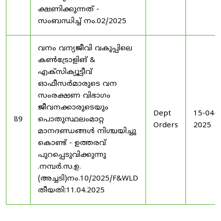
ക്ഷണിക്കുന്നത് -
സംബന്ധിച്ച് നം.02/2025
വനം വന്യജീവി വകുപ്പിലെ
കൺട്രോളിങ്‌ &
എക്സിക്യൂട്ടീവ്
ഓഫീസർമാരുടെ വന
സംരക്ഷണ വിഭാഗം
ജീവനക്കാരുടെയും
Dept
15-04-
89
പൊതുസ്ഥലംമാറ്റ
Orders
2025
മാനദണ്ഡങ്ങൾ നിശ്ചയിച്ചു
കൊണ്ട് - ഉത്തരവ്
പുറപ്പെടുവിക്കുന്നു
.നമ്പർ.സ.ഉ.
(അച്ചടി)നം.10/2025/F&WLD
തീയതി:11.04.2025