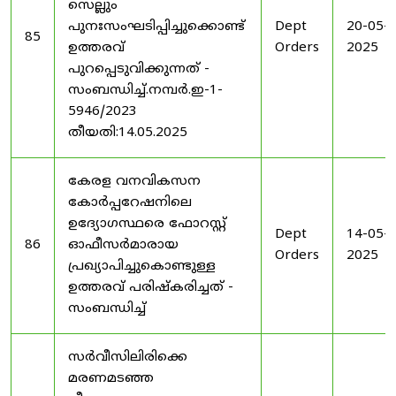
സെല്ലും
പുനഃസംഘടിപ്പിച്ചുക്കൊണ്ട്
Dept
20-05-
85
ഉത്തരവ്
Orders
2025
പുറപ്പെടുവിക്കുന്നത് -
സംബന്ധിച്ച്.നമ്പർ.ഇ-1-
5946/2023
തീയതി:14.05.2025
കേരള വനവികസന
കോർപ്പറേഷനിലെ
ഉദ്യോഗസ്ഥരെ ഫോറസ്റ്റ്
Dept
14-05-
86
ഓഫീസർമാരായ
Orders
2025
പ്രഖ്യാപിച്ചുകൊണ്ടുള്ള
ഉത്തരവ് പരിഷ്കരിച്ചത് -
സംബന്ധിച്ച്
സർവീസിലിരിക്കെ
മരണമടഞ്ഞ