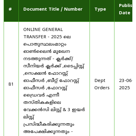
Publish
#
Document Title / Number
Type
Date
ONLINE GENERAL
TRANSFER - 2025 ലെ
പൊതുസ്ഥലംമാറ്റം
ഓൺലൈൻ മുഖേന
നടത്തുന്നത് - ക്ലർക്ക്/
സീനിയർ ക്ലർക്ക് ,ടൈപ്പിസ്റ്റ്
,സെക്ഷൻ ഫോറസ്റ്റ്
ഓഫീസർ ,ബീറ്റ് ഫോറസ്റ്റ്
Dept
23-06-
81
ഓഫീസർ ,ഫോറസ്റ്റ്
Orders
2025
ഡ്രൈവർ എന്നീ
തസ്തികകളിലെ
വേക്കൻസി ലിസ്റ്റ് & 3 ഇയർ
ലിസ്റ്റ്
പ്രസിദ്ധീകരിക്കുന്നതും
അപേക്ഷിക്കുന്നതും -