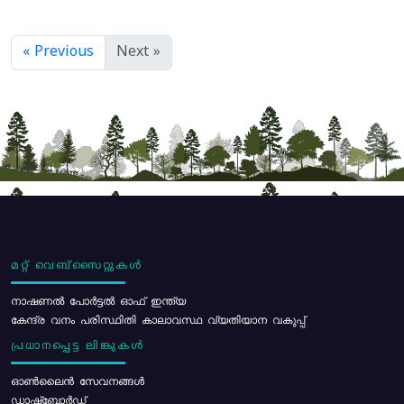
« Previous
Next »
മറ്റ് വെബ്സൈറ്റുകൾ
നാഷണൽ പോർട്ടൽ ഓഫ് ഇന്ത്യ
കേന്ദ്ര വനം പരിസ്ഥിതി കാലാവസ്ഥ വ്യതിയാന വകുപ്പ്
പ്രധാനപ്പെട്ട ലിങ്കുകൾ
ഓൺലൈൻ സേവനങ്ങൾ
ഡാഷ്ബോർഡ്