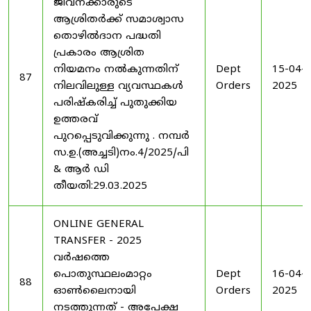
ജീവനക്കാരുടെ
ആശ്രിതർക്ക് സമാശ്വാസ
തൊഴിൽദാന പദ്ധതി
പ്രകാരം ആശ്രിത
നിയമനം നൽകുന്നതിന്
Dept
15-04-
87
നിലവിലുള്ള വ്യവസ്ഥകൾ
Orders
2025
പരിഷ്കരിച്ച് പുതുക്കിയ
ഉത്തരവ്
പുറപ്പെടുവിക്കുന്നു . നമ്പർ
സ.ഉ.(അച്ചടി)നം.4/2025/പി
& ആർ ഡി
തീയതി:29.03.2025
ONLINE GENERAL
TRANSFER - 2025
വർഷത്തെ
പൊതുസ്ഥലംമാറ്റം
Dept
16-04-
88
ഓൺലൈനായി
Orders
2025
നടത്തുന്നത് - അപേക്ഷ