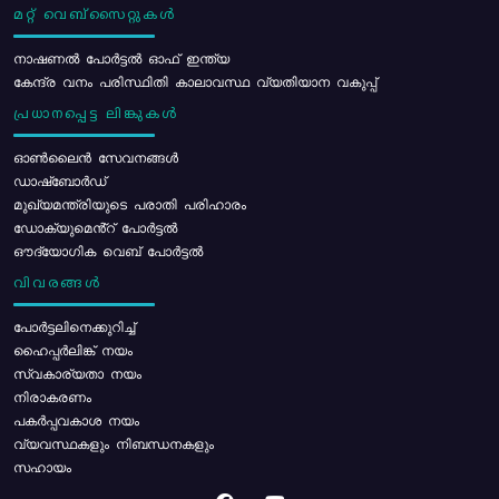
മറ്റ് വെബ്സൈറ്റുകൾ
നാഷണൽ പോർട്ടൽ ഓഫ് ഇന്ത്യ
കേന്ദ്ര വനം പരിസ്ഥിതി കാലാവസ്ഥ വ്യതിയാന വകുപ്പ്
പ്രധാനപ്പെട്ട ലിങ്കുകൾ
ഓൺലൈൻ സേവനങ്ങൾ
ഡാഷ്ബോർഡ്
മുഖ്യമന്ത്രിയുടെ പരാതി പരിഹാരം
ഡോക്യുമെൻ്റ് പോർട്ടൽ
ഔദ്യോഗിക വെബ് പോർട്ടൽ
വിവരങ്ങൾ
പോര്‍ട്ടലിനെക്കുറിച്ച്
ഹൈപ്പർലിങ്ക് നയം
സ്വകാര്യതാ നയം
നിരാകരണം
പകർപ്പവകാശ നയം
വ്യവസ്ഥകളും നിബന്ധനകളും
സഹായം