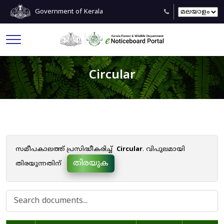
Government of Kerala
Circular
സമീപകാലത്ത് പ്രസിദ്ധീകരിച്ച്
Circular
. വിപുലമായി
തിരയുക
തിരയുന്നതിന്