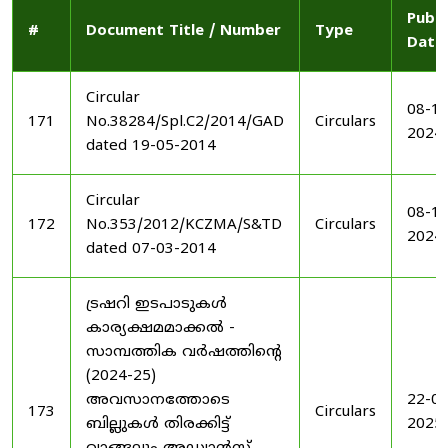
Publi
#
Document Title / Number
Type
Date
Circular
08-11
171
No.38284/Spl.C2/2014/GAD
Circulars
2024
dated 19-05-2014
Circular
08-11
172
No.353/2012/KCZMA/S&TD
Circulars
2024
dated 07-03-2014
ട്രഷറി ഇടപാടുകൾ
കാര്യക്ഷമമാക്കൽ -
സാമ്പത്തിക വർഷത്തിന്റെ
(2024-25)
അവസാനത്തോടെ
22-03
173
Circulars
ബില്ലുകൾ തിരക്കിട്ട്
2025