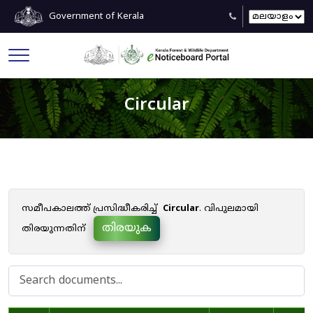
Government of Kerala
Circular
സമീപകാലത്ത് പ്രസിദ്ധീകരിച്ച്
Circular
. വിപുലമായി
തിരയുക
തിരയുന്നതിന്