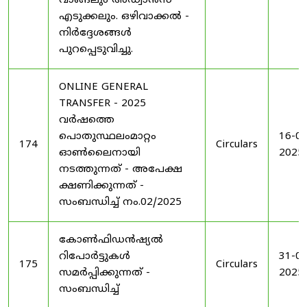
വാങ്ങലും അഡ്വാൻസ്
എടുക്കലും. ഒഴിവാക്കൽ -
നിർദ്ദേശങ്ങൾ
പുറപ്പെടുവിച്ചു.
ONLINE GENERAL
TRANSFER - 2025
വർഷത്തെ
പൊതുസ്ഥലംമാറ്റം
16-04
174
Circulars
ഓൺലൈനായി
2025
നടത്തുന്നത് - അപേക്ഷ
ക്ഷണിക്കുന്നത് -
സംബന്ധിച്ച് നം.02/2025
കോൺഫിഡൻഷ്യൽ
റിപോർട്ടുകൾ
31-05
175
Circulars
സമർപ്പിക്കുന്നത് -
2025
സംബന്ധിച്ച്