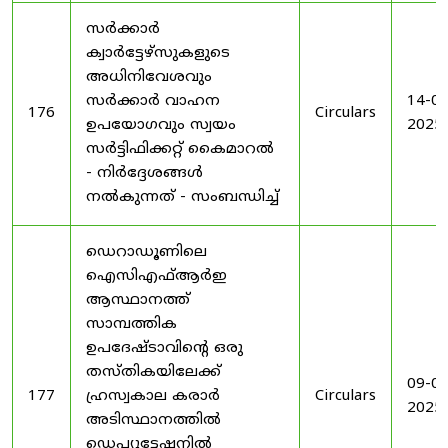
സർക്കാർ
ക്വാർട്ടേഴ്സുകളുടെ
അധിനിവേശവും
സർക്കാർ വാഹന
14-08
176
Circulars
ഉപയോഗവും സ്വയം
2025
സർട്ടിഫിക്കറ്റ് കൈമാറൽ
- നിർദ്ദേശങ്ങൾ
നൽകുന്നത് - സംബന്ധിച്ച്
ഡെറാഡൂണിലെ
ഐസിഎഫ്ആർഇ
ആസ്ഥാനത്ത്
സാമ്പത്തിക
ഉപദേഷ്ടാവിന്റെ ഒരു
തസ്തികയിലേക്ക്
09-09
177
ഹ്രസ്വകാല കരാർ
Circulars
2025
അടിസ്ഥാനത്തിൽ
ഡെപ്യൂട്ടേഷനിൽ