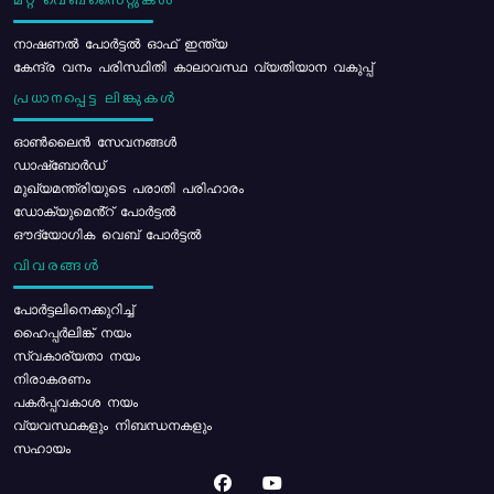
മറ്റ് വെബ്സൈറ്റുകൾ
നാഷണൽ പോർട്ടൽ ഓഫ് ഇന്ത്യ
കേന്ദ്ര വനം പരിസ്ഥിതി കാലാവസ്ഥ വ്യതിയാന വകുപ്പ്
പ്രധാനപ്പെട്ട ലിങ്കുകൾ
ഓൺലൈൻ സേവനങ്ങൾ
ഡാഷ്ബോർഡ്
മുഖ്യമന്ത്രിയുടെ പരാതി പരിഹാരം
ഡോക്യുമെൻ്റ് പോർട്ടൽ
ഔദ്യോഗിക വെബ് പോർട്ടൽ
വിവരങ്ങൾ
പോര്‍ട്ടലിനെക്കുറിച്ച്
ഹൈപ്പർലിങ്ക് നയം
സ്വകാര്യതാ നയം
നിരാകരണം
പകർപ്പവകാശ നയം
വ്യവസ്ഥകളും നിബന്ധനകളും
സഹായം