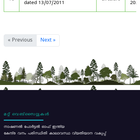
dated 13/07/2011
202
« Previous
Next »
മറ്റ് വെബ്സൈറ്റുകൾ
നാഷണൽ പോർട്ടൽ ഓഫ് ഇന്ത്യ
കേന്ദ്ര വനം പരിസ്ഥിതി കാലാവസ്ഥ വ്യതിയാന വകുപ്പ്