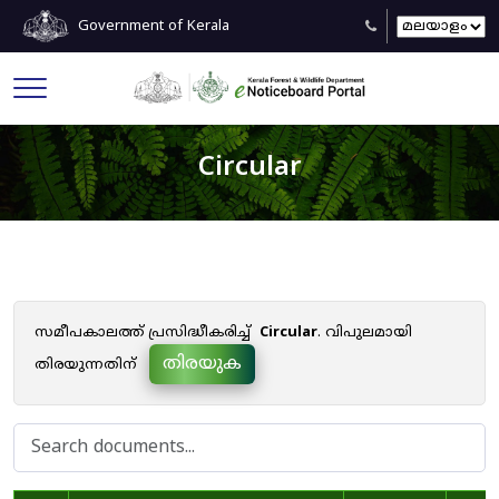
Government of Kerala
Circular
സമീപകാലത്ത് പ്രസിദ്ധീകരിച്ച്
Circular
. വിപുലമായി
തിരയുക
തിരയുന്നതിന്