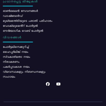
പ്രധാനപ്പെട്ട ലിങ്കുകൾ
ഓൺലൈൻ സേവനങ്ങൾ
ഡാഷ്ബോർഡ്
മുഖ്യമന്ത്രിയുടെ പരാതി പരിഹാരം
ഡോക്യുമെൻ്റ് പോർട്ടൽ
ഔദ്യോഗിക വെബ് പോർട്ടൽ
വിവരങ്ങൾ
പോര്‍ട്ടലിനെക്കുറിച്ച്
ഹൈപ്പർലിങ്ക് നയം
സ്വകാര്യതാ നയം
നിരാകരണം
പകർപ്പവകാശ നയം
വ്യവസ്ഥകളും നിബന്ധനകളും
സഹായം