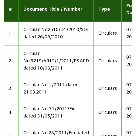
Publ
#
Document Title / Number
Type
Dat
Circular No2510/D1/2010/Sta
07-1
1
Circulars
dated 26/05/2010
202
Circular
07-1
2
No.9219/AR12/1/2011/P&ARD
Circulars
202
dated 10/08/2011
Circular No 4/2011 dated
07-1
3
Circulars
21.03.2011
202
Circular No 31/2011/Fin
07-1
4
Circulars
dated 31/05/2011
202
Circular No.28/2011/Fin dated
07-1