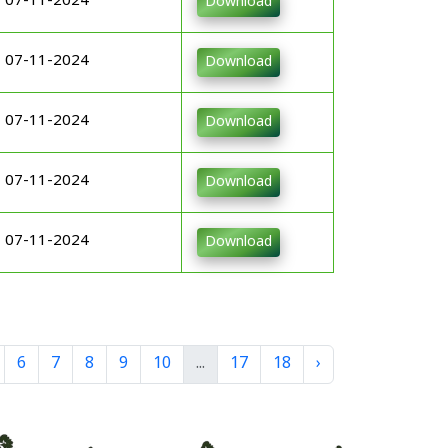
07-11-2024
Download
07-11-2024
Download
07-11-2024
Download
07-11-2024
Download
07-11-2024
Download
6
7
8
9
10
...
17
18
›