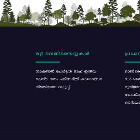
മറ്റ് വെബ്സൈറ്റുകൾ
പ്രധാന
നാഷണൽ പോർട്ടൽ ഓഫ് ഇന്ത്യ
ഓൺലൈ
കേന്ദ്ര വനം പരിസ്ഥിതി കാലാവസ്ഥ
ഡാഷ്ബ
വ്യതിയാന വകുപ്പ്
മുഖ്യമന
ഡോക്യു
ഔദ്യോഗ