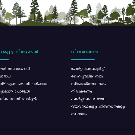
പ്പെട്ട ലിങ്കുകൾ
വിവരങ്ങൾ
ൻ സേവനങ്ങൾ
പോര്‍ട്ടലിനെക്കുറിച്ച്
ോർഡ്
ഹൈപ്പർലിങ്ക് നയം
്ത്രിയുടെ പരാതി പരിഹാരം
സ്വകാര്യതാ നയം
മെൻ്റ് പോർട്ടൽ
നിരാകരണം
ിക വെബ് പോർട്ടൽ
പകർപ്പവകാശ നയം
വ്യവസ്ഥകളും നിബന്ധനകളും
സഹായം