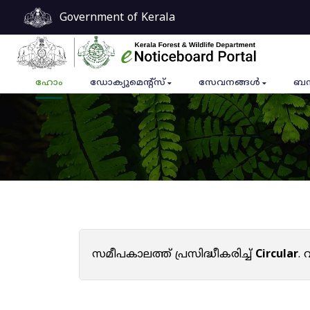
Government of Kerala
ഹോം
ഡോക്യുമെൻ്റ്സ്
സേവനങ്ങൾ
ബന
സമീപകാലത്ത് പ്രസിദ്ധീകരിച്ച്
Circular
.