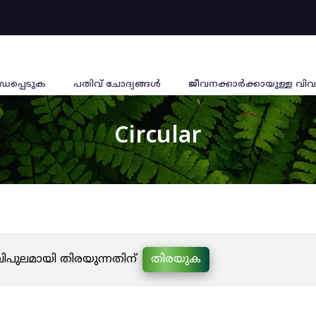
്ധപ്പെടുക
പതിവ് ചോദ്യങ്ങൾ
ജീവനക്കാര്‍ക്കായുള്ള വിവ
Circular
 വിപുലമായി തിരയുന്നതിന്
തിരയുക