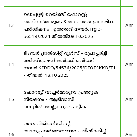
ഡെപ്യൂട്ടി റെയിഞ്ച് ഫോറസ്റ്റ്
ഓഫീസർമാരുടെ 3 മാസത്തെ പ്രാഥമിക
13
Anno
പരിശീലനം . ഉത്തരവ് നമ്പർ.Trg 3-
56519/2024 തീയതി:08.10.2025
ടിംബർ ട്രാൻസിറ്റ് റൂൾസ് - പ്രോപ്പർട്ടി
രജിസ്ട്രേഷൻ മാർക്ക്. ഓർഡർ
14
Anno
നമ്പർ.KFDDO/54576/2025/DFOTSKKD/T1
- തീയതി 13.10.2025
ഫോറസ്റ്റ് വാച്ചർമാരുടെ പ്രത്യേക
15
നിയമനം - ആദിവാസി
Anno
സെറ്റിൽമെന്റുകളുടെ പട്ടിക
വനം വിജിലൻസിന്റെ
ഘടന,പ്രവർത്തനങ്ങൾ പരിഷ്കരിച്ച് -
16
Anno