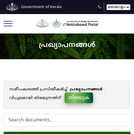
Government of Kerala
പ്രഖ്യാപനങ്ങൾ
സമീപകാലത്ത് പ്രസിദ്ധീകരിച്ച്
പ്രഖ്യാപനങ്ങൾ
.
തിരയുക
വിപുലമായി തിരയുന്നതിന്