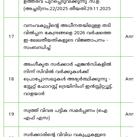
ഉത്തരവ് പുറപ്പെടുവിക്കുന്നു .സ.ഉ.
(അച്ചടി)നം.22/2025 തീയതി:29.11.2025
വനംവകുപ്പിന്റെ അധീനതയിലുള്ള തടി
വിൽപ്പന കേന്ദ്രങ്ങളെ 2026 വർഷത്തെ
17
Anno
ഇ-ലേലതീയതികളുടെ വിജ്ഞാപനം -
സംബന്ധിച്ച്
അംഗീകൃത സർക്കാർ ഏജൻസികളിൽ
നിന്ന് സിവിൽ വർക്കുകൾക്ക്
18
പ്രൊപ്പോസലുകൾ അഭ്യർത്ഥിക്കുന്നു -
Anno
സ്റ്റേറ്റ് ഫോറസ്റ്റ് ട്രെയിനിംഗ് ഇൻസ്റ്റിറ്റ്യൂട്ട്,
വാളയാർ
സ്വത്ത് വിവര പട്ടിക സമർപ്പണം (ഐ
19
Anno
എഫ് എസ)
സർക്കാരിന്റെ വിവിധ വകുപ്പുകളുടെ