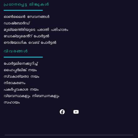
പ്രധാനപ്പെട്ട ലിങ്കുകൾ
ഓൺലൈൻ സേവനങ്ങൾ
ഡാഷ്ബോർഡ്
മുഖ്യമന്ത്രിയുടെ പരാതി പരിഹാരം
ഡോക്യുമെൻ്റ് പോർട്ടൽ
ഔദ്യോഗിക വെബ് പോർട്ടൽ
വിവരങ്ങൾ
പോര്‍ട്ടലിനെക്കുറിച്ച്
ഹൈപ്പർലിങ്ക് നയം
സ്വകാര്യതാ നയം
നിരാകരണം
പകർപ്പവകാശ നയം
വ്യവസ്ഥകളും നിബന്ധനകളും
സഹായം