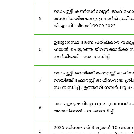
ഡെപ്യൂട്ടി കൺസർവേറ്റർ ഓഫ് ഫോ
5
തസ്തികയിലേക്കുള്ള ചാർജ് ക്രമീകര
ജി.എ.ഡി. തീയതി:09.09.2025
ഉദ്യോഗസ്ഥ ഭരണ പരിഷ്കാര വകുപ്പ്
6
ഫയൽ ചെയ്യാത്ത ജീവനക്കാർക്ക് സ്
നൽകിയത് - സംബന്ധിച്ച്
ഡെപ്യൂട്ടി റെയിഞ്ച് ഫോറസ്റ്റ് ഓഫ
7
റെയിഞ്ച് ഫോറസ്റ്റ് ഓഫീസറായ ശ്രി.
സംബന്ധിച്ച് . ഉത്തരവ് നമ്പർ.Trg 3
ഡെപ്യൂട്ടേഷനിലുള്ള ഉദ്യോഗസ്ഥർക്ക
8
അയയ്ക്കൽ - സംബന്ധിച്ച്
2025 ഡിസംബർ 8 മുതൽ 10 വരെ
9