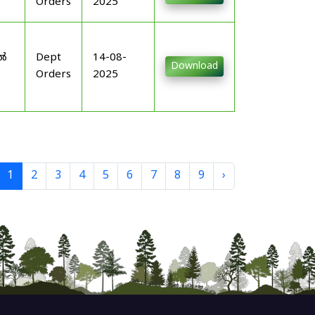
Orders
2025
-
ിൽ
Dept
14-08-
Download
Orders
2025
1
2
3
4
5
6
7
8
9
›