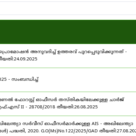
പ്രൊമോഷൻ അനുവദിച്ച് ഉത്തരവ് പുറപ്പെടുവിക്കുന്നത് -
തീയതി:24.09.2025
 - സംബന്ധിച്ച്
ഷണൽ ഫോറസ്റ്റ് ഓഫീസർ തസ്തികയിലേക്കുള്ള ചാർജ്
്.എസ് II - 28708/2018 തീയതി:26.08.2025
ിലേന്ത്യാ സർവീസ് ഓഫീസർമാർക്കുള്ള AIS - അഖിലേന്ത്യാ
പദ്ധതി, 2020. G.O(Ms)No.122/2025/GAD തീയതി:27.08.20