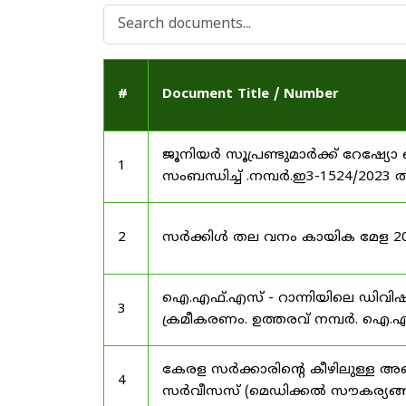
#
Document Title / Number
ജൂനിയർ സൂപ്രണ്ടുമാർക്ക് റേഷ്യോ 
1
സംബന്ധിച്ച് .നമ്പർ.ഇ3-1524/2023 
2
സർക്കിൾ തല വനം കായിക മേള 2025
ഐ.എഫ്.എസ് - റാന്നിയിലെ ഡിവി
3
ക്രമീകരണം. ഉത്തരവ് നമ്പർ. ഐ.എഫ
കേരള സർക്കാരിന്റെ കീഴിലുള്ള അഖ
4
സർവീസസ് (മെഡിക്കൽ സൗകര്യങ്ങൾ) 