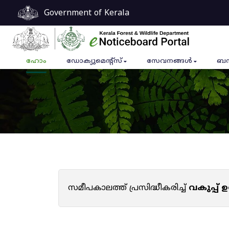
Government of Kerala
ഹോം
ഡോക്യുമെൻ്റ്സ്
സേവനങ്ങൾ
ബന
സമീപകാലത്ത് പ്രസിദ്ധീകരിച്ച്
വകുപ്പ്