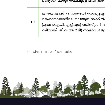
ഉദ്യോഗസ്ഥരും തമ്മിലുള്ള മിഡ
എ.ഐ.എസ് - സെൻട്രൽ ഡെപ്യൂട്ടേഷ
ഹൈദരാബാദിലെ രാജേന്ദ്ര നഗറിൽ നാഷണ
10
(എൻ.ഐ.പി.എച്ച്.എം) രജിസ്ട്രാർ
ഒഴിവായി. ജി.ഒ.(ആർ.ടി) നമ്പർ.3519
Showing
1
to
10
of
89
results