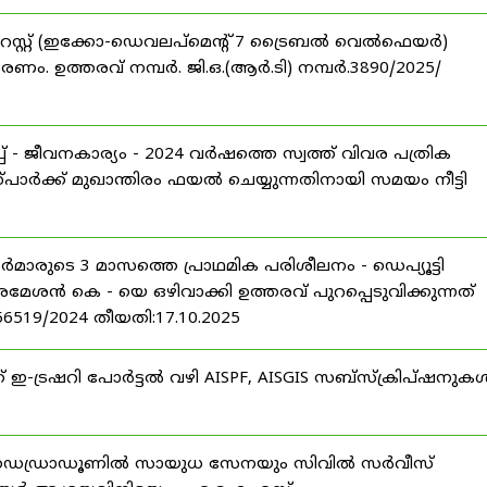
റസ്റ്റ് (ഇക്കോ-ഡെവലപ്മെന്റ് 7 ട്രൈബൽ വെൽഫെയർ)
ണം. ഉത്തരവ് നമ്പർ. ജി.ഒ.(ആർ.ടി) നമ്പർ.3890/2025/
 - ജീവനകാര്യം - 2024 വർഷത്തെ സ്വത്ത് വിവര പത്രിക
പാർക്ക് മുഖാന്തിരം ഫയൽ ചെയ്യുന്നതിനായി സമയം നീട്ടി
ീസർമാരുടെ 3 മാസത്തെ പ്രാഥമിക പരിശീലനം - ഡെപ്യൂട്ടി
രമേശൻ കെ - യെ ഒഴിവാക്കി ഉത്തരവ് പുറപ്പെടുവിക്കുന്നത്
-56519/2024 തീയതി:17.10.2025
് ഇ-ട്രഷറി പോർട്ടൽ വഴി AISPF, AISGIS സബ്‌സ്‌ക്രിപ്‌ഷനുക
 ഡെഡ്രാഡൂണിൽ സായുധ സേനയും സിവിൽ സർവീസ്