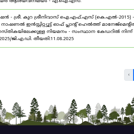
് കരിയർ ആശയവിനിമയം - എ.ഐ.എസ്.
ൻ - ശ്രീ. കുറ ശ്രീനിവാസ് ഐ.എഫ്.എസ് (കെ.എൽ-2015) 
ൽ ഇൻസ്റ്റിറ്റ്യൂട്ട് ഓഫ് പ്ലാന്റ് ഹെൽത്ത് മാനേജ്‌മെന്റ
 തസ്തികയിലേക്കുള്ള നിയമനം - സംസ്ഥാന കേഡറിൽ നിന്ന്
/2025/ജി.എ.ഡി. തീയതി:11.08.2025
‹