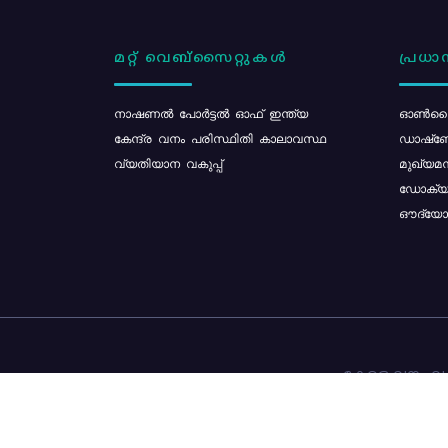
മറ്റ് വെബ്സൈറ്റുകൾ
പ്രധാന
നാഷണൽ പോർട്ടൽ ഓഫ് ഇന്ത്യ
ഓൺലൈ
കേന്ദ്ര വനം പരിസ്ഥിതി കാലാവസ്ഥ
ഡാഷ്ബ
വ്യതിയാന വകുപ്പ്
മുഖ്യമന
ഡോക്യു
ഔദ്യോഗ
കേരള വനം വകു
ഉള്ളടക്ക