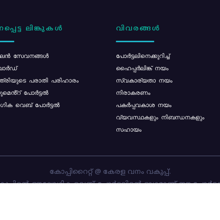
പ്പെട്ട ലിങ്കുകൾ
വിവരങ്ങൾ
ൻ സേവനങ്ങൾ
പോര്‍ട്ടലിനെക്കുറിച്ച്
ോർഡ്
ഹൈപ്പർലിങ്ക് നയം
്ത്രിയുടെ പരാതി പരിഹാരം
സ്വകാര്യതാ നയം
മെൻ്റ് പോർട്ടൽ
നിരാകരണം
ിക വെബ് പോർട്ടൽ
പകർപ്പവകാശ നയം
വ്യവസ്ഥകളും നിബന്ധനകളും
സഹായം
കോപ്പിറൈറ്റ് @ കേരള വനം വകുപ്പ്.
പ്പിന്റെ ഔദ്യോഗിക വെബ്-പോർട്ടലിന്റെ ഭാഗമാണ് ഈ പോർട്ട
ത്തിന്റെ ഉടമസ്ഥാവകാശം കേരള വനം വകുപ്പിനാണ്. പോർട്ടൽ 
ചെയ്തിട്ടുള്ളത്
സി-ഡിറ്റ്
ആണ്.