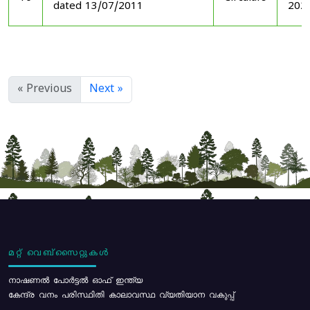
dated 13/07/2011
202
« Previous
Next »
മറ്റ് വെബ്സൈറ്റുകൾ
നാഷണൽ പോർട്ടൽ ഓഫ് ഇന്ത്യ
കേന്ദ്ര വനം പരിസ്ഥിതി കാലാവസ്ഥ വ്യതിയാന വകുപ്പ്