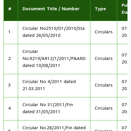
Publ
#
Document Title / Number
Type
Dat
Circular No2510/D1/2010/Sta
07-1
1
Circulars
dated 26/05/2010
202
Circular
07-1
2
No.9219/AR12/1/2011/P&ARD
Circulars
202
dated 10/08/2011
Circular No 4/2011 dated
07-1
3
Circulars
21.03.2011
202
Circular No 31/2011/Fin
07-1
4
Circulars
dated 31/05/2011
202
Circular No.28/2011/Fin dated
07-1