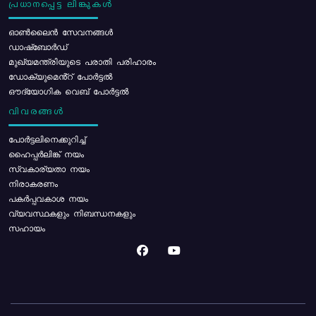
പ്രധാനപ്പെട്ട ലിങ്കുകൾ
ഓൺലൈൻ സേവനങ്ങൾ
ഡാഷ്ബോർഡ്
മുഖ്യമന്ത്രിയുടെ പരാതി പരിഹാരം
ഡോക്യുമെൻ്റ് പോർട്ടൽ
ഔദ്യോഗിക വെബ് പോർട്ടൽ
വിവരങ്ങൾ
പോര്‍ട്ടലിനെക്കുറിച്ച്
ഹൈപ്പർലിങ്ക് നയം
സ്വകാര്യതാ നയം
നിരാകരണം
പകർപ്പവകാശ നയം
വ്യവസ്ഥകളും നിബന്ധനകളും
സഹായം