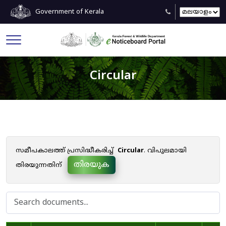
Government of Kerala
Circular
സമീപകാലത്ത് പ്രസിദ്ധീകരിച്ച്
Circular
. വിപുലമായി
തിരയുക
തിരയുന്നതിന്