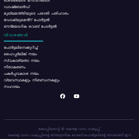
ഓൺലൈൻ സേവനങ്ങൾ
ഡാഷ്ബോർഡ്
മുഖ്യമന്ത്രിയുടെ പരാതി പരിഹാരം
ഡോക്യുമെൻ്റ് പോർട്ടൽ
ഔദ്യോഗിക വെബ് പോർട്ടൽ
വിവരങ്ങൾ
പോര്‍ട്ടലിനെക്കുറിച്ച്
ഹൈപ്പർലിങ്ക് നയം
സ്വകാര്യതാ നയം
നിരാകരണം
പകർപ്പവകാശ നയം
വ്യവസ്ഥകളും നിബന്ധനകളും
സഹായം
കോപ്പിറൈറ്റ് @ കേരള വനം വകുപ്പ്.
കേരള വനം വകുപ്പിന്റെ ഔദ്യോഗിക വെബ്-പോർട്ടലിന്റെ ഭാഗമാണ് ഈ