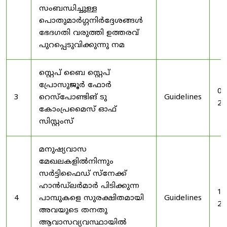
സംബന്ധിച്ചുള്ള
പൊതുമാർഗ്ഗനിർദ്ദേശങ്ങൾ
ഭേദഗതി വരുത്തി ഉത്തരവ്
പുറപ്പെടുവിക്കുന്നു നമ
സ്റ്റെപ് ബൈ സ്റ്റെപ്
പ്രോസുജൂർ ഫോർ
03
3
റെസ്‌പോണ്ടിങ് ടു
Guidelines
20
കോംപ്രമൈസ് ഓഫ്
സിസ്റ്റംസ്
മനുഷ്യവാസ
മേഖലകളിൽനിന്നും
സർട്ടിഫൈഡ് സ്നേക്ക്
ഹാൻഡ്‌ലർമാർ പിടിക്കുന്ന
19
4
പാമ്പുകളെ സുരക്ഷിതമായി
Guidelines
20
അവയുടെ തനതു
ആവാസവ്യവസ്ഥായിൽ