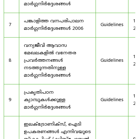
മാർഗ്ഗനിർദ്ദേശങ്ങൾ
പങ്കാളിത്ത വനപരിപാലന
19
7
Guidelines
മാർഗ്ഗനിർദ്ദേശങ്ങൾ 2006
20
വന്യജീവി ആവാസ
മേഖലകളിൽ വനേതര
19
8
പ്രവർത്തനങ്ങൾ
Guidelines
20
നടത്തുന്നതിനുള്ള
മാർഗ്ഗനിർദ്ദേശങ്ങൾ
പ്രകൃതിപഠന
19
9
ക്യാമ്പുകൾക്കുള്ള
Guidelines
20
മാർഗ്ഗനിർദ്ദേശങ്ങൾ
ഇലക്‌ട്രോണിക്‌സ്, ഐടി
ഉപകരണങ്ങൾ എന്നിവയുടെ