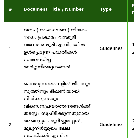
Pu
#
Document Title / Number
Type
Da
വനം ( സംരക്ഷണ ) നിയമം
1980, പ്രകാരം വനഭൂമി
വനേതര ഭൂമി എന്നിവയിൽ
19
1
Guidelines
ഉൾപ്പെടുന്ന പദ്ധതികൾ
20
സംബന്ധിച്ച
മാർഗ്ഗനിർദ്ദേശങ്ങൾ
പൊതുസ്ഥലങ്ങളിൽ ജീവനും
സ്വത്തിനും ഭീഷണിയായി
നിൽക്കുന്നതും
വികസനപ്രവർത്തനങ്ങൾക്ക്
തടസ്സം സൃഷ്ടിക്കുന്നതുമായ
മരങ്ങളുടെ മുറിച്ചുമാറ്റൽ,
20
2
Guidelines
മൂല്യനിർണ്ണയം ലേല
20
നടപടികൾ എന്നിവ