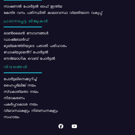
നാഷണൽ പോർട്ടൽ ഓഫ് ഇന്ത്യ
കേന്ദ്ര വനം പരിസ്ഥിതി കാലാവസ്ഥ വ്യതിയാന വകുപ്പ്
പ്രധാനപ്പെട്ട ലിങ്കുകൾ
ഓൺലൈൻ സേവനങ്ങൾ
ഡാഷ്ബോർഡ്
മുഖ്യമന്ത്രിയുടെ പരാതി പരിഹാരം
ഡോക്യുമെൻ്റ് പോർട്ടൽ
ഔദ്യോഗിക വെബ് പോർട്ടൽ
വിവരങ്ങൾ
പോര്‍ട്ടലിനെക്കുറിച്ച്
ഹൈപ്പർലിങ്ക് നയം
സ്വകാര്യതാ നയം
നിരാകരണം
പകർപ്പവകാശ നയം
വ്യവസ്ഥകളും നിബന്ധനകളും
സഹായം