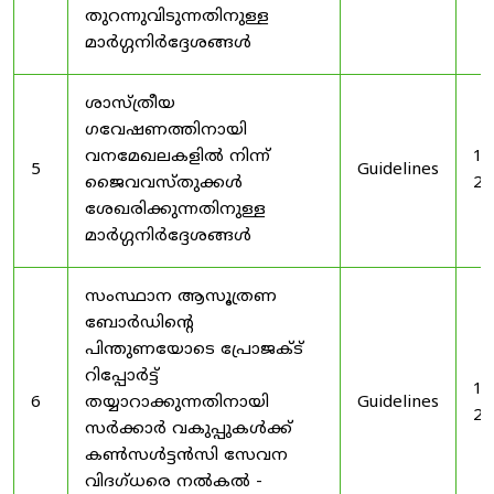
തുറന്നുവിടുന്നതിനുള്ള
മാർഗ്ഗനിർദ്ദേശങ്ങൾ
ശാസ്ത്രീയ
ഗവേഷണത്തിനായി
വനമേഖലകളിൽ നിന്ന്
19
5
Guidelines
ജൈവവസ്തുക്കൾ
20
ശേഖരിക്കുന്നതിനുള്ള
മാർഗ്ഗനിർദ്ദേശങ്ങൾ
സംസ്ഥാന ആസൂത്രണ
ബോർഡിൻ്റെ
പിന്തുണയോടെ പ്രോജക്ട്
റിപ്പോർട്ട്
19
6
തയ്യാറാക്കുന്നതിനായി
Guidelines
20
സർക്കാർ വകുപ്പുകൾക്ക്
കൺസൾട്ടൻസി സേവന
വിദഗ്ധരെ നൽകൽ -