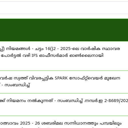
്) നിയമങ്ങൾ - ചട്ടം 16()2 - 2025-ലെ വാർഷിക സ്ഥാവര
ARROW പോർട്ടൽ വഴി IFS ഓഫീസർമാർ ഓൺലൈനായി
വർഷ സ്വത്ത് വിവരപ്പട്ടിക SPARK സോഫ്റ്റ്‌വെയർ മുഖേന
 സംബന്ധിച്ച്
് നിയമനം നൽകുന്നത് - സംബന്ധിച്ച് .നമ്പർ.ഇ 2-8689/20
ഹോത്സാവം 2025 - 26 ശബരിമല സന്നിധാനത്തും പമ്പയിലും