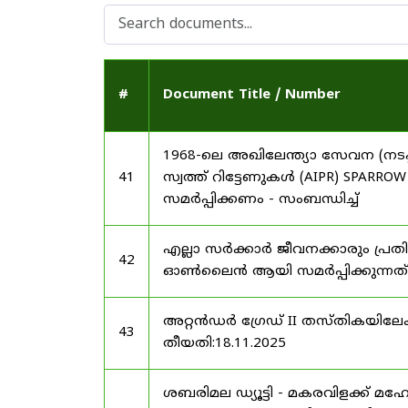
#
Document Title / Number
1968-ലെ അഖിലേന്ത്യാ സേവന (നടപ്പ
41
സ്വത്ത് റിട്ടേണുകൾ (AIPR) SP
സമർപ്പിക്കണം - സംബന്ധിച്ച്
എല്ലാ സർക്കാർ ജീവനക്കാരും പ്രതി
42
ഓൺലൈൻ ആയി സമർപ്പിക്കുന്നത് -
അറ്റൻഡർ ഗ്രേഡ് II തസ്തികയിലേക്ക
43
തീയതി:18.11.2025
ശബരിമല ഡ്യൂട്ടി - മകരവിളക്ക് മ