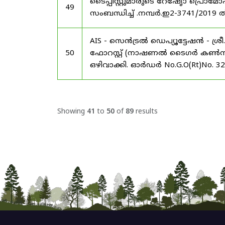
ടൈപ്പിസ്റ്റുമാരുടെ റേഷേൃാ പ്രൊ
49
സംബന്ധിച്ച് .നമ്പർ.ഇ2-3741/2019 
AIS - സെൻട്രൽ ഡെപ്യൂട്ടേഷൻ - ശ
50
ഫോറസ്റ്റ് (നാഷണൽ ടൈഗർ കൺസർവേഷ
ഒഴിവാക്കി. ഓർഡർ No.G.O(Rt)No. 3
Showing
41
to
50
of
89
results