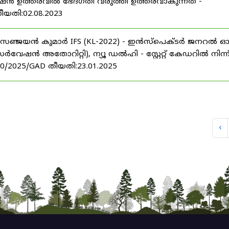
മോഷൻ ഉത്തരവിൽ ഭേദഗതി വരുത്തി ഉത്തരവാകുന്നത് -
തീയതി:02.08.2023
്രീ.സഞ്ജയൻ കുമാർ IFS (KL-2022) - ഇൻസ്പെക്ടർ ജനറൽ 
ൻ അതോറിറ്റി), ന്യൂ ഡൽഹി - സ്റ്റേറ്റ് കേഡറിൽ നിന്ന
20/2025/GAD തീയതി:23.01.2025
‹