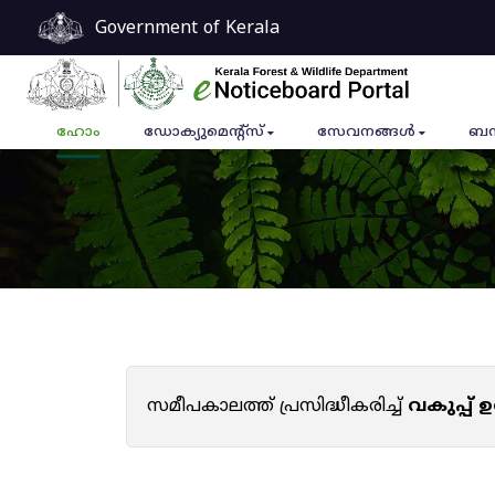
Government of Kerala
ഹോം
ഡോക്യുമെൻ്റ്സ്
സേവനങ്ങൾ
ബന
സമീപകാലത്ത് പ്രസിദ്ധീകരിച്ച്
വകുപ്പ്