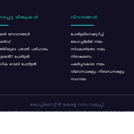
പ്പെട്ട ലിങ്കുകൾ
വിവരങ്ങൾ
ൻ സേവനങ്ങൾ
പോര്‍ട്ടലിനെക്കുറിച്ച്
ോർഡ്
ഹൈപ്പർലിങ്ക് നയം
്ത്രിയുടെ പരാതി പരിഹാരം
സ്വകാര്യതാ നയം
മെൻ്റ് പോർട്ടൽ
നിരാകരണം
ിക വെബ് പോർട്ടൽ
പകർപ്പവകാശ നയം
വ്യവസ്ഥകളും നിബന്ധനകളും
സഹായം
കോപ്പിറൈറ്റ് @ കേരള വനം വകുപ്പ്.
പ്പിന്റെ ഔദ്യോഗിക വെബ്-പോർട്ടലിന്റെ ഭാഗമാണ് ഈ പോർട്ട
ത്തിന്റെ ഉടമസ്ഥാവകാശം കേരള വനം വകുപ്പിനാണ്. പോർട്ടൽ 
ചെയ്തിട്ടുള്ളത്
സി-ഡിറ്റ്
ആണ്.