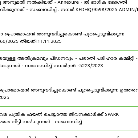
ള്ള അനുമതി നൽകിയത് - Annexure - ൽ ഭാഗിക ഭേദഗതി
വിക്കുന്നത് - സംബന്ധിച്ച് . നമ്പർ.KFDHQ/9598/2025 ADMIN/
ോ പ്രൊമോഷൻ അനുവദിച്ചുകൊണ്ട് പുറപ്പെടുവിക്കുന്ന
760/2025 തീയതി:11.11.2025
യുള്ള അതിക്രമവും പീഡനവും - പരാതി പരിഹാര കമ്മിറ്റി -
ുന്നത് - സംബന്ധിച്ച് നമ്പർ.ഇ6 -5223/2023
 പ്രൊമോഷൻ അനുവദിച്ചുകൊണ്ട് പുറപ്പെടുവിക്കുന്ന ഉത്തരവ
2025
ിവര പത്രിക ഫയൽ ചെയ്യാത്ത ജീവനക്കാർക്ക് SPARK
ം നീട്ടി നൽകുന്നത് - സംബന്ധിച്ച്