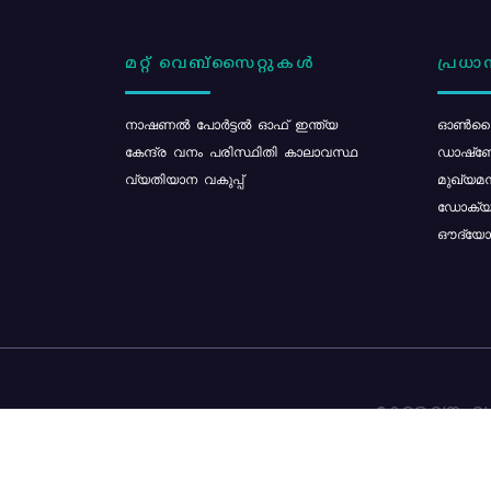
മറ്റ് വെബ്സൈറ്റുകൾ
പ്രധാന
നാഷണൽ പോർട്ടൽ ഓഫ് ഇന്ത്യ
ഓൺലൈ
കേന്ദ്ര വനം പരിസ്ഥിതി കാലാവസ്ഥ
ഡാഷ്ബ
വ്യതിയാന വകുപ്പ്
മുഖ്യമന
ഡോക്യു
ഔദ്യോഗ
കേരള വനം വകു
ഉള്ളടക്ക