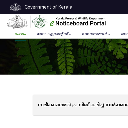
Government of Kerala
ഹോം
ഡോക്യുമെൻ്റ്സ്
സേവനങ്ങൾ
ബന
സമീപകാലത്ത് പ്രസിദ്ധീകരിച്ച്
സർക്കാ