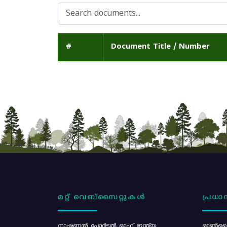
#
Document Title / Number
മറ്റ് വെബ്സൈറ്റുകൾ
പ്രധാന
നാഷണൽ പോർട്ടൽ ഓഫ് ഇന്ത്യ
ഓൺലൈ