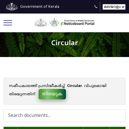
Government of Kerala
Circular
സമീപകാലത്ത് പ്രസിദ്ധീകരിച്ച്
Circular
. വിപുലമായി
തിരയുക
തിരയുന്നതിന്