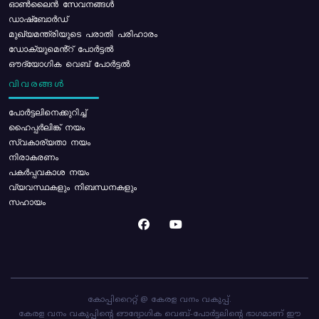
ഓൺലൈൻ സേവനങ്ങൾ
ഡാഷ്ബോർഡ്
മുഖ്യമന്ത്രിയുടെ പരാതി പരിഹാരം
ഡോക്യുമെൻ്റ് പോർട്ടൽ
ഔദ്യോഗിക വെബ് പോർട്ടൽ
വിവരങ്ങൾ
പോര്‍ട്ടലിനെക്കുറിച്ച്
ഹൈപ്പർലിങ്ക് നയം
സ്വകാര്യതാ നയം
നിരാകരണം
പകർപ്പവകാശ നയം
വ്യവസ്ഥകളും നിബന്ധനകളും
സഹായം
കോപ്പിറൈറ്റ് @ കേരള വനം വകുപ്പ്.
കേരള വനം വകുപ്പിന്റെ ഔദ്യോഗിക വെബ്-പോർട്ടലിന്റെ ഭാഗമാണ് ഈ